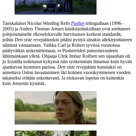
Tanskalaiset
Nicolas Winding Refn
Pusher
-trilogiallaan (1996–
2005) ja
Anders Thomas Jensen
käsikirjoituksillaan ovat asettaneet
pohjoismaiselle rikoselokuvalle harvinaisen korkeat standardit,
joihin
Den siste revejakta
nkin pitäisi pystyä ainakin allekirjoittaneen
silmissä vastaamaan. Vaikka Carl ja Robert syvissä vuonoissa
päätyvätkin uiskentelemaan, ei Pushereiden painostavuuteen
lähimainkaan ylletä. Ohjaaja
Ulrik Imtiaz Rolfsen
sen sijaanhan oli
jo Izzatilla todistanut kykynsä niin synkemmän ilmaisun kuin hyvän
ajankuvan luomisen parissa.
Den siste revejakta
n kunniaksi on
annettava Oslon lavastaminen liki kolmen vuosikymmenen vuoden
takaiseksi erittäin uskottavasti. Ja elokuvan lopetus on kuitenkin
kuin Jensenin kynästä.