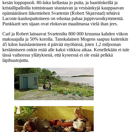
kesän loppupuoli. 80‑luku kellastaa jo puita, ja baaritiskeillä ja
kristallipalloilla toimistoaan sisustavan ja vesisänkyjä kauppaavan
epämääräisen liikemiehen Svartenin (
Robert Skjærstad
) tehtävä
Lacoste-kauluspaitoineen on edustaa pahaa juppivuosikymmentä.
Punkkarit sen sijaan ovat elokuvan maailmassa vielä ihan jees.
Carl ja Robert lainaavat Svartenilta 800 000 kruunua kahden viikon
maksuajalla ja 50% korolla. Tanskalainen Mogens saapuu kuitenkin
45 kilon hasislasteineen 4 päivää myöhässä, joten 1,2 miljoonan
keräämiseen onkin enää alle kaksi viikkoa aikaa. Kenellekään ei tule
tässä vaiheessa yllätyksenä, että kyseessä ei ole enää pelkkä
läpihuutojuttu.