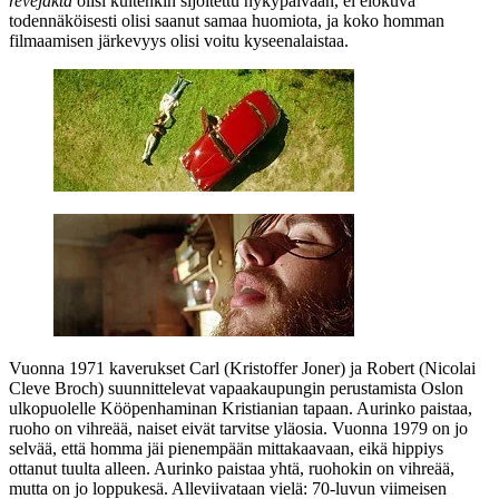
revejakta
olisi kuitenkin sijoitettu nykypäivään, ei elokuva
todennäköisesti olisi saanut samaa huomiota, ja koko homman
filmaamisen järkevyys olisi voitu kyseenalaistaa.
Vuonna 1971 kaverukset Carl (
Kristoffer Joner
) ja Robert (
Nicolai
Cleve Broch
) suunnittelevat vapaakaupungin perustamista Oslon
ulkopuolelle Kööpenhaminan Kristianian tapaan. Aurinko paistaa,
ruoho on vihreää, naiset eivät tarvitse yläosia. Vuonna 1979 on jo
selvää, että homma jäi pienempään mittakaavaan, eikä hippiys
ottanut tuulta alleen. Aurinko paistaa yhtä, ruohokin on vihreää,
mutta on jo loppukesä. Alleviivataan vielä: 70‑luvun viimeisen