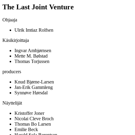
The Last Joint Venture
Ohjaaja
Ulrik Imtiaz Rolfsen
Käsikirjoittaja
Ingvar Ambjørnsen
Mette M. Bølstad
Thomas Torjussen
producers
Knud Bjørne-Larsen
Jan-Erik Gammleng
Synnøve Hørsdal
Näyttelijät
Kristoffer Joner
Nicolai Cleve Broch
Thomas Bo Larsen
Emilie Beck
Harald Sola Berentsen