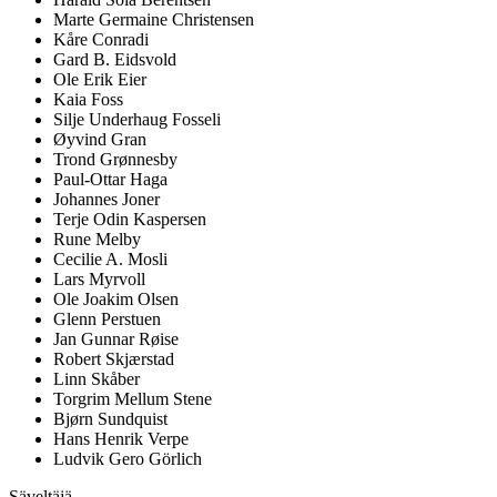
Marte Germaine Christensen
Kåre Conradi
Gard B. Eidsvold
Ole Erik Eier
Kaia Foss
Silje Underhaug Fosseli
Øyvind Gran
Trond Grønnesby
Paul-Ottar Haga
Johannes Joner
Terje Odin Kaspersen
Rune Melby
Cecilie A. Mosli
Lars Myrvoll
Ole Joakim Olsen
Glenn Perstuen
Jan Gunnar Røise
Robert Skjærstad
Linn Skåber
Torgrim Mellum Stene
Bjørn Sundquist
Hans Henrik Verpe
Ludvik Gero Görlich
Säveltäjä