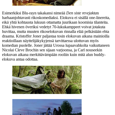
Esimerkiksi Blu‑rayn takakansi nimeää
Den siste revejakta
n
harhaanjohtavasti rikoskomediaksi. Elokuva ei sisällä one‑linereita,
eikä yhtä kohtausta lukuun ottamatta juurikaan koomisia tilanteita.
Ehkä hivenen överiksi vedetyt 70‑lukukamppeet voivat jotakuta
huvittaa, mutta muuten rikoselokuvan rinnalla elää pelkästään ehta
draama. Kristoffer Joner paljastaa tosin elokuvan aikana mainioilla
reaktioillaan näyttelijäkykyjensä tarvittaessa ulottuvan myös
komedian puolelle. Joner jättää Urossa lupaavahkolta vaikuttaneen
Nicolai Cleve Brochin sen sijaan varjoonsa, ja Carl nouseekin
elokuvan aikana merkittävämpään rooliin kuin mitä alun buddy-
elokuva antaa odottaa.