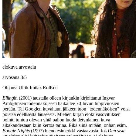
elokuva arvostelu
arvosana
3
/
5
Ohjaus: Ulrik Imtiaz Rolfsen
Elling
in (2001) taustalla olleen kirjankin kirjoittanut
Ingvar
Ambjørnsen
todennäköisesti haikailee 70‑luvun hippivuosien
perään. Tai Googlen kuvahaun jälkeen tuon "todennäköisen" voisi
poistaa edellisestä lauseesta. Miehen kirjan elokuvasovituksen
pointti tuntuu olevan yhtä paljon luoda tietynlainen kuva
aikakaudestaan kuin kertoa tarina. Eikä siinä mitään, onhan esim.
Boogie Nights
(1997) hieno esimerkki vastaavasta. Jos
Den siste