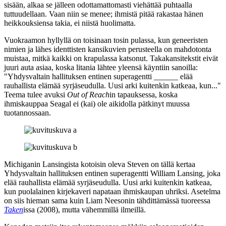
sisään, alkaa se jälleen odottamattomasti viehättää puhtaalla
tuttuudellaan. Vaan niin se menee; ihmistä pitää rakastaa hänen
heikkouksiensa takia, ei niistä huolimatta.
Vuokraamon hyllyllä on toisinaan tosin pulassa, kun geneeristen
nimien ja lähes identtisten kansikuvien perusteella on mahdotonta
muistaa, mitkä kaikki on krapulassa katsonut. Takakansitekstit eivät
juuri auta asiaa, koska litania lähtee yleensä käyntiin sanoilla:
"Yhdysvaltain hallituksen entinen superagentti ______ elää
rauhallista elämää syrjäseudulla. Uusi arki kuitenkin katkeaa, kun..."
Teema tulee avuksi
Out of Reach
in tapauksessa, koska
ihmiskauppaa Seagal ei (kai) ole aikidolla pätkinyt muussa
tuotannossaan.
Michiganin Lansingista kotoisin oleva Steven on tällä kertaa
Yhdysvaltain hallituksen entinen superagentti William Lansing, joka
elää rauhallista elämää syrjäseudulla. Uusi arki kuitenkin katkeaa,
kun puolalainen kirjekaveri napataan ihmiskaupan uhriksi. Asetelma
on siis hieman sama kuin
Liam Neesonin
tähdittämässä tuoreessa
Taken
issa (2008), mutta vähemmillä ilmeillä.