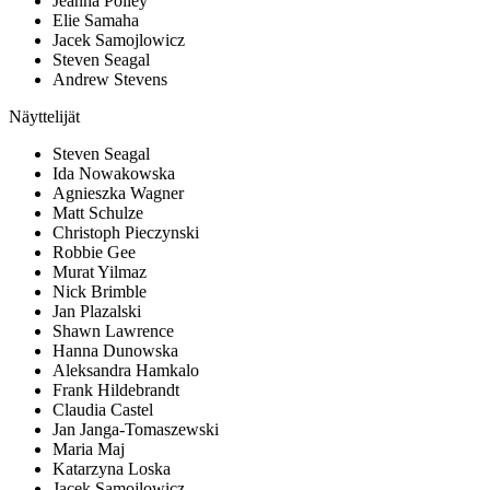
Jeanna Polley
Elie Samaha
Jacek Samojlowicz
Steven Seagal
Andrew Stevens
Näyttelijät
Steven Seagal
Ida Nowakowska
Agnieszka Wagner
Matt Schulze
Christoph Pieczynski
Robbie Gee
Murat Yilmaz
Nick Brimble
Jan Plazalski
Shawn Lawrence
Hanna Dunowska
Aleksandra Hamkalo
Frank Hildebrandt
Claudia Castel
Jan Janga-Tomaszewski
Maria Maj
Katarzyna Loska
Jacek Samojlowicz