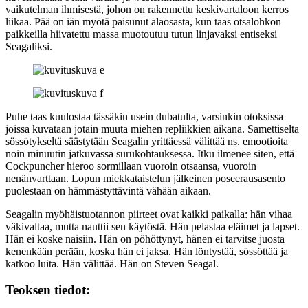
vaikutelman ihmisestä, johon on rakennettu keskivartaloon kerros
liikaa. Pää on iän myötä paisunut alaosasta, kun taas otsalohkon
paikkeilla hiivatettu massa muotoutuu tutun linjavaksi entiseksi
Seagaliksi.
Puhe taas kuulostaa tässäkin usein dubatulta, varsinkin otoksissa
joissa kuvataan jotain muuta miehen repliikkien aikana. Samettiselta
sössötykseltä säästytään Seagalin yrittäessä välittää ns. emootioita
noin minuutin jatkuvassa surukohtauksessa. Itku ilmenee siten, että
Cockpuncher hieroo sormillaan vuoroin otsaansa, vuoroin
nenänvarttaan. Lopun miekkataistelun jälkeinen poseerausasento
puolestaan on hämmästyttävintä vähään aikaan.
Seagalin myöhäistuotannon piirteet ovat kaikki paikalla: hän vihaa
väkivaltaa, mutta nauttii sen käytöstä. Hän pelastaa eläimet ja lapset.
Hän ei koske naisiin. Hän on pöhöttynyt, hänen ei tarvitse juosta
kenenkään perään, koska hän ei jaksa. Hän löntystää, sössöttää ja
katkoo luita. Hän välittää. Hän on Steven Seagal.
Teoksen tiedot: