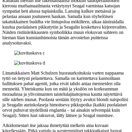
Kanadan metsiin itse rakentamaansa mökkiin salaoperaatioiden
kierosta murhamaailmasta vetäytynyt Seagal varmistaa katsojan
sympatiat heti alussa tuplaiskulla. Lansing kulkee metsässä ja
pelastaa ansaan joutuneen haukan. Samalla kun röyhelöisen
takatukkainen buddha vie lintupoloa mökilleen, alkaa ääniraidalla
kuulua puolalaisen pikkutytön ja Seagalin koskettava kirjeenvaihto.
Näiden ristiinleikkausten symboliikka muun elokuvan suhteen on
hieman liian kunnianhimoista tämän arvostelun puitteissa
analysoitavaksi.
Limatukkaisen
Matt Schulzen
huoratarkoituksia varten nappaama
tyttö on tietysti pelastettava. Samalla on karistettava kannoiltaan
hallituksen pahat agentit, jotka eivät tahdo antaa menneiden olla
menneitä. Yhteiskunta kun on mätä ja yksilön on korkeamman
moraalinsa ja ylivoimaisten taistelulajitaitojensa kautta näytettävä
sille närhen munat. Puolasta sentään löytyy avuksi blondi naispoliisi
ja Seagalin aurinkolaseja himoitseva pikkupoika (kaikki puolalaiset
orvot puhuvat täydellistä englantia – tai ainakin selvempää kuin
Seagal). Sitten luut raksuvat, lätty lätisee ja Seagal mumisee.
Aikidomestari itse jaksaa ihmetyttää melkein aina kuvaan
kävellessään. Pitkä vartalo ja westernmäiset takkiratkaisut luovat