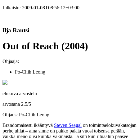
Julkaistu:
2009-01-08T08:56:12+03:00
Ilja Rautsi
Out of Reach (2004)
Ohjaaja:
Po-Chih Leong
elokuva arvostelu
arvosana
2.5
/
5
Ohjaus: Po-Chih Leong
Brandomaisesti ikääntyvä
Steven Seagal
on toimintaelokuvakatsojan
perhejuhlat – aina sinne on pakko palata vuosi toisensa perään,
vaikka meno olisi kuinka väkinäistä. Ja silti kun rituaaliin pääsee