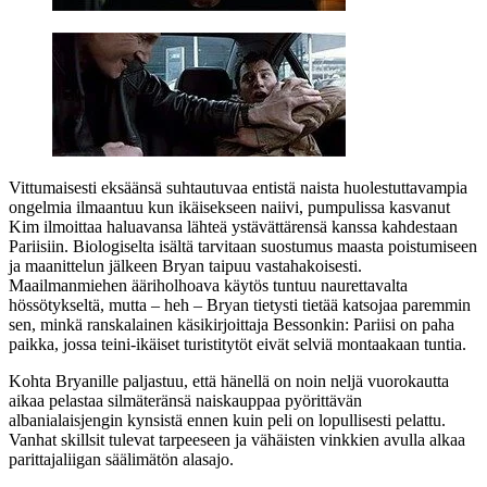
Vittumaisesti eksäänsä suhtautuvaa entistä naista huolestuttavampia
ongelmia ilmaantuu kun ikäisekseen naiivi, pumpulissa kasvanut
Kim ilmoittaa haluavansa lähteä ystävättärensä kanssa kahdestaan
Pariisiin. Biologiselta isältä tarvitaan suostumus maasta poistumiseen
ja maanittelun jälkeen Bryan taipuu vastahakoisesti.
Maailmanmiehen ääriholhoava käytös tuntuu naurettavalta
hössötykseltä, mutta – heh – Bryan tietysti tietää katsojaa paremmin
sen, minkä ranskalainen käsikirjoittaja Bessonkin: Pariisi on paha
paikka, jossa teini-ikäiset turistitytöt eivät selviä montaakaan tuntia.
Kohta Bryanille paljastuu, että hänellä on noin neljä vuorokautta
aikaa pelastaa silmäteränsä naiskauppaa pyörittävän
albanialaisjengin kynsistä ennen kuin peli on lopullisesti pelattu.
Vanhat skillsit tulevat tarpeeseen ja vähäisten vinkkien avulla alkaa
parittajaliigan säälimätön alasajo.