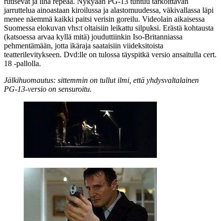
rutisevat ja liha repeää. Nykyään PG‑13 tuntuu tarkoittavan
jarruttelua ainoastaan kiroilussa ja alastomuudessa, väkivallassa läpi
menee näemmä kaikki paitsi verisin goreilu. Videolain aikaisessa
Suomessa elokuvan vhs:t oltaisiin leikattu silpuksi. Erästä kohtausta
(katsoessa arvaa kyllä mitä) jouduttiinkin Iso‑Britanniassa
pehmentämään, jotta ikäraja saataisiin viideksitoista
teatterilevitykseen. Dvd:lle on tulossa täyspitkä versio ansaitulla cert.
18 ‑pallolla.
Jälkihuomautus: sittemmin on tullut ilmi, että yhdysvaltalainen
PG‑13‑versio on sensuroitu.