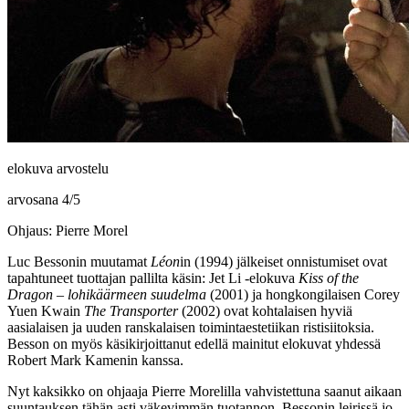
elokuva arvostelu
arvosana
4
/
5
Ohjaus: Pierre Morel
Luc Bessonin
muutamat
Léon
in (1994) jälkeiset onnistumiset ovat
tapahtuneet tuottajan pallilta käsin:
Jet Li
‑elokuva
Kiss of the
Dragon – lohikäärmeen suudelma
(2001) ja hongkongilaisen
Corey
Yuen Kwain
The Transporter
(2002) ovat kohtalaisen hyviä
aasialaisen ja uuden ranskalaisen toimintaestetiikan ristisiitoksia.
Besson on myös käsikirjoittanut edellä mainitut elokuvat yhdessä
Robert Mark Kamenin
kanssa.
Nyt kaksikko on ohjaaja
Pierre Morelilla
vahvistettuna saanut aikaan
suuntauksen tähän asti väkevimmän tuotannon. Bessonin leirissä jo