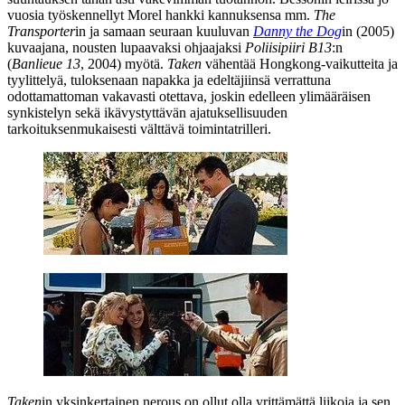
vuosia työskennellyt Morel hankki kannuksensa mm.
The
Transporter
in ja samaan seuraan kuuluvan
Danny the Dog
in (2005)
kuvaajana, nousten lupaavaksi ohjaajaksi
Poliisipiiri B13
:n
(
Banlieue 13
, 2004) myötä.
Taken
vähentää Hongkong-vaikutteita ja
tyylittelyä, tuloksenaan napakka ja edeltäjiinsä verrattuna
odottamattoman vakavasti otettava, joskin edelleen ylimääräisen
synkistelyn sekä ikävystyttävän ajatuksellisuuden
tarkoituksenmukaisesti välttävä toimintatrilleri.
Taken
in yksinkertainen nerous on ollut olla yrittämättä liikoja ja sen