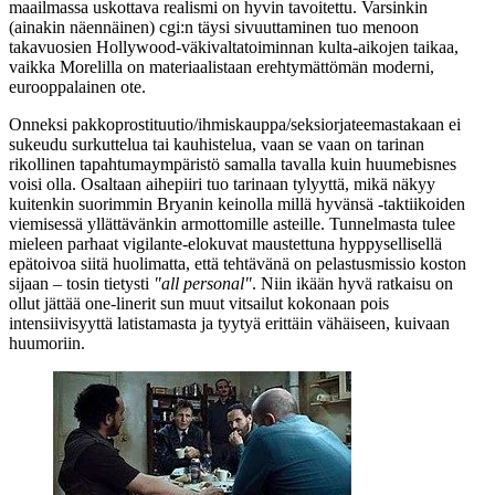
maailmassa uskottava realismi on hyvin tavoitettu. Varsinkin
(ainakin näennäinen) cgi:n täysi sivuuttaminen tuo menoon
takavuosien Hollywood-väkivaltatoiminnan kulta-aikojen taikaa,
vaikka Morelilla on materiaalistaan erehtymättömän moderni,
eurooppalainen ote.
Onneksi pakkoprostituutio/ihmiskauppa/seksiorjateemastakaan ei
sukeudu surkuttelua tai kauhistelua, vaan se vaan on tarinan
rikollinen tapahtumaympäristö samalla tavalla kuin huumebisnes
voisi olla. Osaltaan aihepiiri tuo tarinaan tylyyttä, mikä näkyy
kuitenkin suorimmin Bryanin keinolla millä hyvänsä ‑taktiikoiden
viemisessä yllättävänkin armottomille asteille. Tunnelmasta tulee
mieleen parhaat vigilante-elokuvat maustettuna hyppysellisellä
epätoivoa siitä huolimatta, että tehtävänä on pelastusmissio koston
sijaan – tosin tietysti
"all personal"
. Niin ikään hyvä ratkaisu on
ollut jättää one‑linerit sun muut vitsailut kokonaan pois
intensiivisyyttä latistamasta ja tyytyä erittäin vähäiseen, kuivaan
huumoriin.