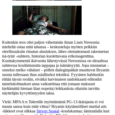
Kuitenkin teos olisi paljon vähemmän ilman Liam Neesonia:
mieheltä ostaa mitä tahansa – keskusteluja myöten pelkkiin
oleellisuuksiin riisutun alustuksen, lähes olemattomasti rakennetun
isä‑tytär ‑suhteen, historian kuolettavana erikoisagenttina.
Kuuttakymmentä ikävuotta lähestyvässä Neesonissa on ideaalissa
suhteessa kouliintunutta tappajaa ja isämäisyyttä. Jopa muutamat –
onneksi melko vähäiset – pölhöt dialoginpätkät muuttuvat Bryanin
suusta tullessaan ihan asialliseksi tekstiksi. Fyysinen habituskin
riittää täysin rooliin, eivätkä harvinaisen taidokkaasti editoidut
taistelukohtaukset anna vaikutelmaa että (omaan makuuni
kieltämättä hieman liian nopeita) leikkauksia oltaisiin tarvittu
näyttelijän kyvyttömyyden takia.
Vielä: MPAA:n
Taken
ille myöntämästä PG‑13‑ikärajasta ei voi
muuta sanoa kuin mitä vittua? Bryanin käytännölliset martial arts
‑liikkeet ovat silkkaa
Steven Seagal
‑koulukuntaa; ääniraidalla luut