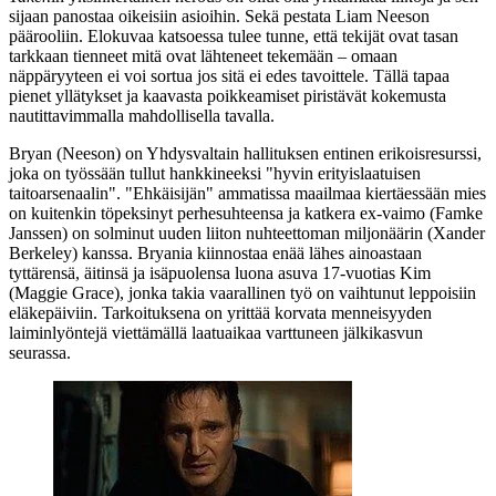
sijaan panostaa oikeisiin asioihin. Sekä pestata
Liam Neeson
päärooliin. Elokuvaa katsoessa tulee tunne, että tekijät ovat tasan
tarkkaan tienneet mitä ovat lähteneet tekemään – omaan
näppäryyteen ei voi sortua jos sitä ei edes tavoittele. Tällä tapaa
pienet yllätykset ja kaavasta poikkeamiset piristävät kokemusta
nautittavimmalla mahdollisella tavalla.
Bryan (Neeson) on Yhdysvaltain hallituksen entinen erikoisresurssi,
joka on työssään tullut hankkineeksi "hyvin erityislaatuisen
taitoarsenaalin". "Ehkäisijän" ammatissa maailmaa kiertäessään mies
on kuitenkin töpeksinyt perhesuhteensa ja katkera ex‑vaimo (
Famke
Janssen
) on solminut uuden liiton nuhteettoman miljonäärin (
Xander
Berkeley
) kanssa. Bryania kiinnostaa enää lähes ainoastaan
tyttärensä, äitinsä ja isäpuolensa luona asuva 17‑vuotias Kim
(
Maggie Grace
), jonka takia vaarallinen työ on vaihtunut leppoisiin
eläkepäiviin. Tarkoituksena on yrittää korvata menneisyyden
laiminlyöntejä viettämällä laatuaikaa varttuneen jälkikasvun
seurassa.