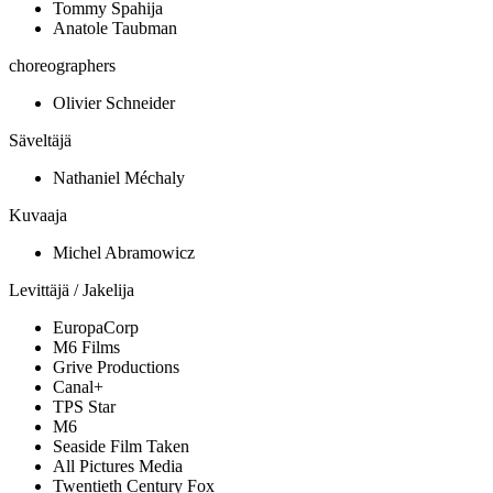
Tommy Spahija
Anatole Taubman
choreographers
Olivier Schneider
Säveltäjä
Nathaniel Méchaly
Kuvaaja
Michel Abramowicz
Levittäjä / Jakelija
EuropaCorp
M6 Films
Grive Productions
Canal+
TPS Star
M6
Seaside Film Taken
All Pictures Media
Twentieth Century Fox