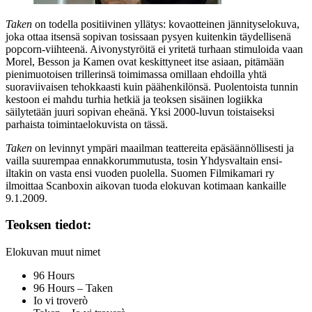
Taken
on todella positiivinen yllätys: kovaotteinen jännityselokuva,
joka ottaa itsensä sopivan tosissaan pysyen kuitenkin täydellisenä
popcorn-viihteenä. Aivonystyröitä ei yritetä turhaan stimuloida vaan
Morel, Besson ja Kamen ovat keskittyneet itse asiaan, pitämään
pienimuotoisen trillerinsä toimimassa omillaan ehdoilla yhtä
suoraviivaisen tehokkaasti kuin päähenkilönsä. Puolentoista tunnin
kestoon ei mahdu turhia hetkiä ja teoksen sisäinen logiikka
säilytetään juuri sopivan eheänä. Yksi 2000‑luvun toistaiseksi
parhaista toimintaelokuvista on tässä.
Taken
on levinnyt ympäri maailman teattereita epäsäännöllisesti ja
vailla suurempaa ennakkorummutusta, tosin Yhdysvaltain ensi-
iltakin on vasta ensi vuoden puolella. Suomen Filmikamari ry
ilmoittaa Scanboxin aikovan tuoda elokuvan kotimaan kankaille
9.1.2009.
Teoksen tiedot:
Elokuvan muut nimet
96 Hours
96 Hours – Taken
Io vi troverò