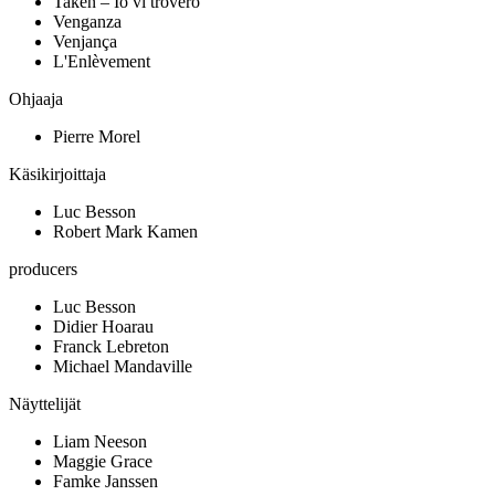
Taken – Io vi troverò
Venganza
Venjança
L'Enlèvement
Ohjaaja
Pierre Morel
Käsikirjoittaja
Luc Besson
Robert Mark Kamen
producers
Luc Besson
Didier Hoarau
Franck Lebreton
Michael Mandaville
Näyttelijät
Liam Neeson
Maggie Grace
Famke Janssen