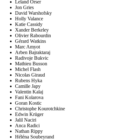
Leland Orser
Jon Gries
David Warshofsky
Holly Valance
Katie Cassidy
Xander Berkeley
Olivier Rabourdin
Gérard Watkins
Marc Amyot
Arben Bajraktaraj
Radivoje Bukvic
Mathieu Busson
Michel Flash
Nicolas Giraud
Rubens Hyka
Camille Japy
Valentin Kalaj
Fani Kolarova
Goran Kostic
Christophe Kourotchkine
Edwin Krüger
Jalil Naciri
Anca Radici
Nathan Rippy
Héléna Soubeyrand