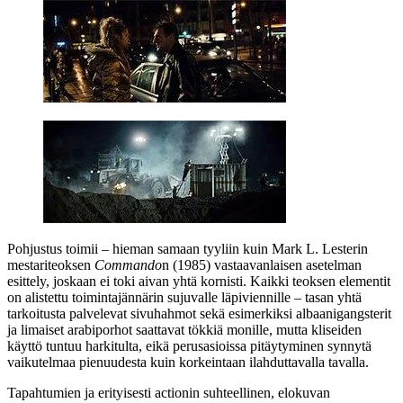
Pohjustus toimii – hieman samaan tyyliin kuin
Mark L. Lesterin
mestariteoksen
Commando
n (1985) vastaavanlaisen asetelman
esittely, joskaan ei toki aivan yhtä kornisti. Kaikki teoksen elementit
on alistettu toimintajännärin sujuvalle läpiviennille – tasan yhtä
tarkoitusta palvelevat sivuhahmot sekä esimerkiksi albaanigangsterit
ja limaiset arabiporhot saattavat tökkiä monille, mutta kliseiden
käyttö tuntuu harkitulta, eikä perusasioissa pitäytyminen synnytä
vaikutelmaa pienuudesta kuin korkeintaan ilahduttavalla tavalla.
Tapahtumien ja erityisesti actionin suhteellinen, elokuvan