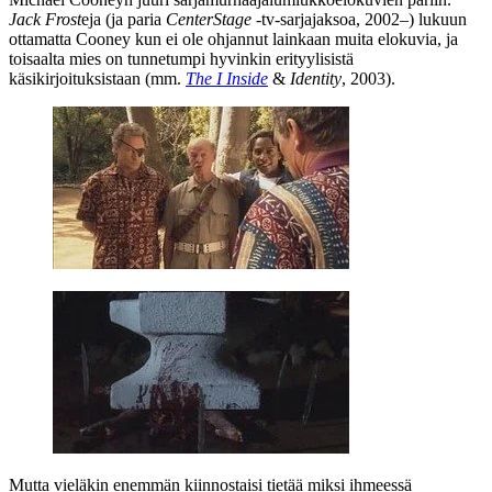
Jack Frost
eja (ja paria
CenterStage
‑tv‑sarjajaksoa, 2002–) lukuun
ottamatta Cooney kun ei ole ohjannut lainkaan muita elokuvia, ja
toisaalta mies on tunnetumpi hyvinkin erityylisistä
käsikirjoituksistaan (mm.
The I Inside
&
Identity
, 2003).
Mutta vieläkin enemmän kiinnostaisi tietää miksi ihmeessä