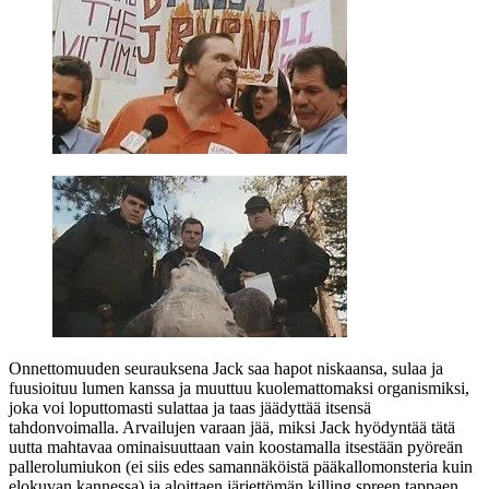
Onnettomuuden seurauksena Jack saa hapot niskaansa, sulaa ja
fuusioituu lumen kanssa ja muuttuu kuolemattomaksi organismiksi,
joka voi loputtomasti sulattaa ja taas jäädyttää itsensä
tahdonvoimalla. Arvailujen varaan jää, miksi Jack hyödyntää tätä
uutta mahtavaa ominaisuuttaan vain koostamalla itsestään pyöreän
pallerolumiukon (ei siis edes samannäköistä pääkallomonsteria kuin
elokuvan kannessa) ja aloittaen järjettömän killing spreen tappaen