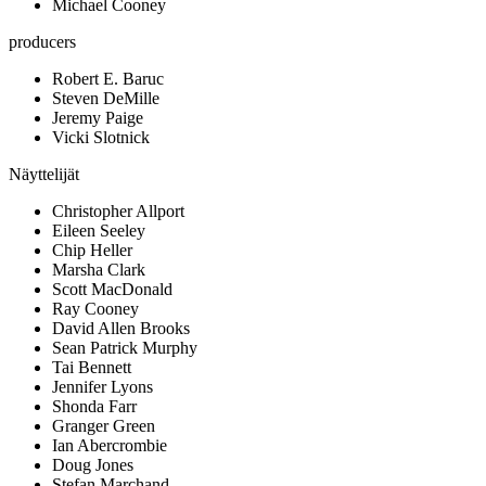
Michael Cooney
producers
Robert E. Baruc
Steven DeMille
Jeremy Paige
Vicki Slotnick
Näyttelijät
Christopher Allport
Eileen Seeley
Chip Heller
Marsha Clark
Scott MacDonald
Ray Cooney
David Allen Brooks
Sean Patrick Murphy
Tai Bennett
Jennifer Lyons
Shonda Farr
Granger Green
Ian Abercrombie
Doug Jones
Stefan Marchand