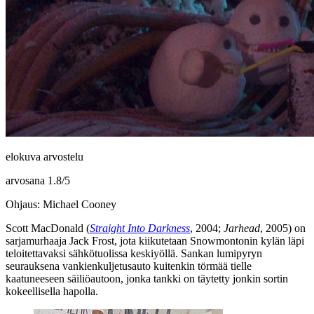
elokuva arvostelu
arvosana
1.8
/
5
Ohjaus: Michael Cooney
Scott MacDonald
(
Straight Into Darkness
, 2004;
Jarhead
, 2005) on
sarjamurhaaja Jack Frost, jota kiikutetaan Snowmontonin kylän läpi
teloitettavaksi sähkötuolissa keskiyöllä. Sankan lumipyryn
seurauksena vankienkuljetusauto kuitenkin törmää tielle
kaatuneeseen säiliöautoon, jonka tankki on täytetty jonkin sortin
kokeellisella hapolla.