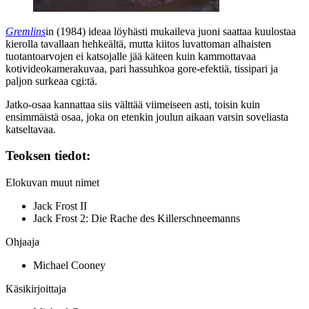
Gremlins
in (1984) ideaa löyhästi mukaileva juoni saattaa kuulostaa
kierolla tavallaan hehkeältä, mutta kiitos luvattoman alhaisten
tuotantoarvojen ei katsojalle jää käteen kuin kammottavaa
kotivideokamerakuvaa, pari hassuhkoa gore-efektiä, tissipari ja
paljon surkeaa cgi:tä.
Jatko-osaa kannattaa siis välttää viimeiseen asti, toisin kuin
ensimmäistä osaa, joka on etenkin joulun aikaan varsin soveliasta
katseltavaa.
Teoksen tiedot:
Elokuvan muut nimet
Jack Frost II
Jack Frost 2: Die Rache des Killerschneemanns
Ohjaaja
Michael Cooney
Käsikirjoittaja