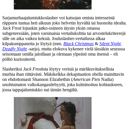
Sarjamurhaajalumiukkoslasher voi katsojan omista intresseistä
riippuen tuntua heti alkuun joko helvetin hyvältä tai huonolta idealta.
Jack Frost
lojuukin jatko-osineen täysin yksin omassa
subgenressään, joten varsinaisia vertailukohtia tai arvostelukriteerejä
sille on aika vaikea keksiä. Jouluslasher-vertailussa alkaa
kilpakumppaneita jo löytyä (mm.
Black Christmas
&
Silent Night,
Deadly Night
‑sarja), mutta elokuva kykenee vielä tässäkin seurassa
seisomaan omilla jaloillaan ja olemaan ylpeästi oma itsensä – eli
pölhö kuriositeetti.
Slasheriksi
Jack Frost
ista löytyy verisiä ja mielikuvituksellisia
murhia ihan riittävästi. Mäkikelkka dekapitaation ohella mainittavin
on ehdottomasti
Shannon Elizabethin
(
American Pie
n Nadia)
unohtumaton valkokangasdebyytti, joka kulminoituu kohtaukseen,
jossa tappajalumiukko nai tämän hengiltä.