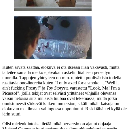
Kuten arvata saattaa, elokuva ei ota itseään liian vakavasti, mutta
taiteilee samalla melko epävakain askelin liiallisen perseilyn
nuoralla. Tappojen yhteyteen on mm. ujutettu puoliväkisin todella
rasittavia one‑linereita kuten
"I only axed for a smoke."
,
"Well it
ain't fucking Frosty!"
ja
Toy Story
sta varastettu
"Look, Ma! I'm a
Picasso!"
, joilla tekijät ovat selvästi yrittäneet vihjailla olevansa
varsin tietoisia siitä millaista tuubaa ovat tekemässä, mutta jotka
onnistuneesti särkevät kaiken immersion, sikäli mikäli katsoja on
elokuvan maailmaan vahingossa uppoutunut. Riski tähän ei kyllä ole
järin suuri.
Olisi mielenkiintoista tietää mikä perversio on ajanut ohjaaja
Michael Cooneyn
juuri sarjamurhaajalumiukkoelokuvien pariin.