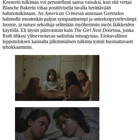
Keenerin tulkintaa voi perustellusti sanoa vaisuksi, kun sitä vertaa
Blanche Bakerin vihaa positiivisella tavalla herättävään
hahmotulkintaan.
An American Crime
ssä annetaan Gertruden
hahmolle muutenkin paljon sympaattisempi ja anteeksipyytelevämpi
luonne, ja naisen sekoiluja selitetään myöhemmin myös lääkkeiden
käytöllä. Eli täysin päinvastoin kuin
The Girl Next Door
issa, jonka
Ruth tihkuu ylitsevuotavaa sadistista misogyniaa. Elokuvallisen
lopputuloksen kannalta jälkimmäinen tulkinta toimii huomattavasti
tehokkaammin.