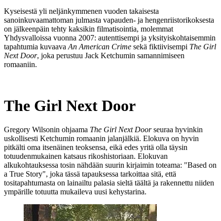
Kyseisestä yli neljänkymmenen vuoden takaisesta
sanoinkuvaamattoman julmasta vapauden‑ ja hengenriistorikoksesta
on jälkeenpäin tehty kaksikin filmatisointia, molemmat
Yhdysvalloissa vuonna 2007: autenttisempi ja yksityiskohtaisemmin
tapahtumia kuvaava
An American Crime
sekä fiktiivisempi
The Girl
Next Door
, joka perustuu
Jack Ketchumin
samannimiseen
romaaniin.
The Girl Next Door
Gregory Wilsonin
ohjaama
The Girl Next Door
seuraa hyvinkin
uskollisesti Ketchumin romaanin jalanjälkiä. Elokuva on hyvin
pitkälti oma itsenäinen teoksensa, eikä edes yritä olla täysin
totuudenmukainen katsaus rikoshistoriaan. Elokuvan
alkukohtauksessa tosin nähdään suurin kirjaimin toteama:
"Based on
a True Story"
, joka tässä tapauksessa tarkoittaa sitä, että
tositapahtumasta on lainailtu palasia sieltä täältä ja rakennettu niiden
ympärille totuutta mukaileva uusi kehystarina.