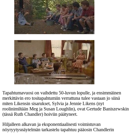
Tapahtumavuosi on vaihdettu 50‑luvun lopulle, ja ensimmäinen
merkittävin ero tositapahtumiin verrattuna tulee vastaan jo siinä
miten Likensin sisarukset, Sylvia ja
Jennie Likens
(nyt
roolinimiltään Meg ja Susan Loughlin), ovat
Gertude Baniszewskin
(tässä Ruth Chandler) hoiviin päätyneet.
Hiljalleen alkavan ja eksponentiaalisesti voimistuvan
nöyryytysnäytelmän tarkastelu tapahtuu pääosin Chandlerin