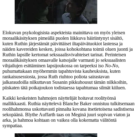
Elokuvan psykologisista aspekteista mainittava on myös yleisen
moraalikäsityksen pimeällä puolen liikkuva häiriintynyt sisältö,
kuten Ruthin järjestämät päivittäiset iltapäivätuokiot lastensa ja
näiden kavereiden kesken, joissa kohokohtana toimii oluen juonti ja
Ruthin lapsille kertomat seksuaalisvivahteiset tarinat. Perinteisen
moraalikäsityksen omaavalle katsojalle varmasti jo seksuaalisten
vihjailujen esittäminen lapsijoukossa on tarpeeksi iso
No‑No
,
puhumattakaan myöhemmin tapahtuvista kauheuksista, kuten
rankaisusessiosta, jossa Ruth riuhtoo poliota sairastavan
jalkaraudoilla nilkuttavan Susanin pikkuhousut tämän nilkkoihin,
piiskaten tätä poikajoukon todistaessa tapahtumaa silmät kiiluen.
Kaikki keskeisten hahmojen näyttelijät hoitavat roolityönsä
mallikkaasti. Ruthia näyttelevä
Blanche Baker
onnistuu tulkitsemaan
roolihahmonsa uskottavasti pinnalta kovana itsetietoisena sadistisena
sekopäänä.
Blythe Auffarth
taas on Meginä juuri sopivan viaton ja
arka, ja hahmoa kohtaan on vaikea olla kokematta välitöntä
sympatiaa.