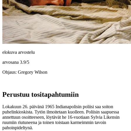
elokuva arvostelu
arvosana
3.9
/
5
Ohjaus: Gregory Wilson
Perustuu tositapahtumiin
Lokakuun 26. päivänä 1965 Indianapolisin poliisi saa soiton
puhelinkioskista. Tytön ilmoitetaan kuolleen. Poliisin saapuessa
annettuun osoitteeseen, löytävät he 16‑vuotiaan
Sylvia Likensin
ruumiin riutuneena ja toinen toistaan karmeimmin tavoin
pahoinpideltynä.