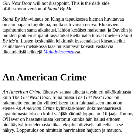
Girl Next Door
will not disappoint. This is the dark‑side-
of‑the‑moon version of
Stand By Me
."
Stand By Me
‑viittaus on Kingin tapauksessa hieman huvittavaa
omaan napaan tuijottelua, mutta silti varsin osuva. Elokuvien
tapahtumien sama aikakausi, lähiön kesäiset maisemat, ja Davidin ja
muiden poikien sliipatut rasvatukat kieltämättä tuovat mieleen
Stand
By Me
'n. Lasten keskenään leikkimät kyseenalaiset kiusausleikit
asuinalueen metsikössä taas muistuttavat kovasti vastaavia
ilkeämielisiä leikkejä
Maladolescenza
ssa.
An American Crime
An American Crime
lähestyy samaa aihetta täysin eri näkökulmasta
kuin
The Girl Next Door
. Siinä missä
The Girl Next Door
on
rakennettu enemmän viihteelliseen kuin faktuaaliseen muotoon,
etenee
An American Crime
kylmäkiskoisen dokumentaarisesti
tapahtumasta toiseen kohti vääjäämätöntä loppuaan. Ohjaaja
Tommy
O'Haver
on haastatteluissa kertonut kuinka hän halusi eritoten
pidättäytyä irrottelemasta liikaa eksploitatiivisella aiheella. Ja se
näkyy. Lopputulos on nimittäin harvinaisen hajuton ja mauton.