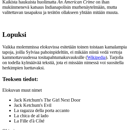
Kaikista haukuista huolimatta
An American Crime
on ihan
mukiinmenevä katsaus Indianapolisin murhenäytelmään, mutta
valitettavan tasapaksu ja terätön ollakseen yhtään mitään muuta.
Lopuksi
Vaikka molemmissa elokuvissa esitetään toinen toistaan kamalampia
tapoja, joilla Sylviaa pahoinpideltiin, ei mikään niistä vedä vertoja
kammottavuudessa tositapahtumakuvauksille (
Wikipedia
). Tarjolla
on todella kylmäävää tekstiä, jota ei missään nimessä voi suositella
herkimpien luettavaksi.
Teoksen tiedot:
Elokuvan muut nimet
Jack Ketchum's The Girl Next Door
Jack Ketchum's Evil
La ragazza della porta accanto
La chica de al lado
La Fille d'à Côté