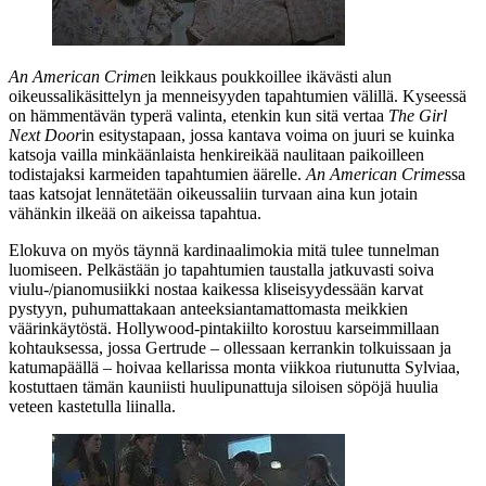
An American Crime
n leikkaus poukkoillee ikävästi alun
oikeussalikäsittelyn ja menneisyyden tapahtumien välillä. Kyseessä
on hämmentävän typerä valinta, etenkin kun sitä vertaa
The Girl
Next Door
in esitystapaan, jossa kantava voima on juuri se kuinka
katsoja vailla minkäänlaista henkireikää naulitaan paikoilleen
todistajaksi karmeiden tapahtumien äärelle.
An American Crime
ssa
taas katsojat lennätetään oikeussaliin turvaan aina kun jotain
vähänkin ilkeää on aikeissa tapahtua.
Elokuva on myös täynnä kardinaalimokia mitä tulee tunnelman
luomiseen. Pelkästään jo tapahtumien taustalla jatkuvasti soiva
viulu-/pianomusiikki nostaa kaikessa kliseisyydessään karvat
pystyyn, puhumattakaan anteeksiantamattomasta meikkien
väärinkäytöstä. Hollywood-pintakiilto korostuu karseimmillaan
kohtauksessa, jossa Gertrude – ollessaan kerrankin tolkuissaan ja
katumapäällä – hoivaa kellarissa monta viikkoa riutunutta Sylviaa,
kostuttaen tämän kauniisti huulipunattuja siloisen söpöjä huulia
veteen kastetulla liinalla.