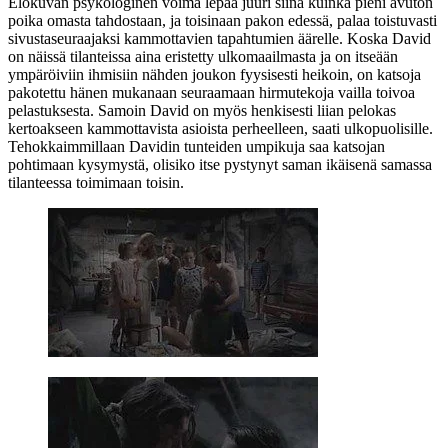
Elokuvan psykologinen voima lepää juuri siinä kuinka pieni avuton
poika omasta tahdostaan, ja toisinaan pakon edessä, palaa toistuvasti
sivustaseuraajaksi kammottavien tapahtumien äärelle. Koska David
on näissä tilanteissa aina eristetty ulkomaailmasta ja on itseään
ympäröiviin ihmisiin nähden joukon fyysisesti heikoin, on katsoja
pakotettu hänen mukanaan seuraamaan hirmutekoja vailla toivoa
pelastuksesta. Samoin David on myös henkisesti liian pelokas
kertoakseen kammottavista asioista perheelleen, saati ulkopuolisille.
Tehokkaimmillaan Davidin tunteiden umpikuja saa katsojan
pohtimaan kysymystä, olisiko itse pystynyt saman ikäisenä samassa
tilanteessa toimimaan toisin.