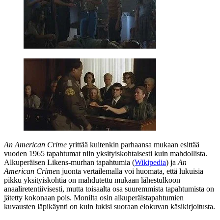
An American Crime
yrittää kuitenkin parhaansa mukaan esittää
vuoden 1965 tapahtumat niin yksityiskohtaisesti kuin mahdollista.
Alkuperäisen Likens-murhan tapahtumia (
Wikipedia
) ja
An
American Crime
n juonta vertailemalla voi huomata, että lukuisia
pikku yksityiskohtia on mahdutettu mukaan lähestulkoon
anaaliretentiivisesti, mutta toisaalta osa suuremmista tapahtumista on
jätetty kokonaan pois. Monilta osin alkuperäistapahtumien
kuvausten läpikäynti on kuin lukisi suoraan elokuvan käsikirjoitusta.