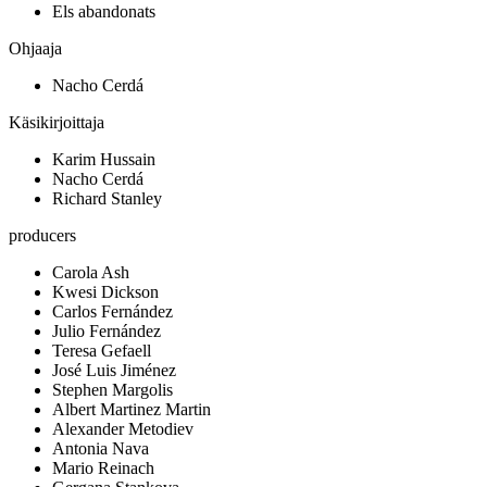
Els abandonats
Ohjaaja
Nacho Cerdá
Käsikirjoittaja
Karim Hussain
Nacho Cerdá
Richard Stanley
producers
Carola Ash
Kwesi Dickson
Carlos Fernández
Julio Fernández
Teresa Gefaell
José Luis Jiménez
Stephen Margolis
Albert Martinez Martin
Alexander Metodiev
Antonia Nava
Mario Reinach