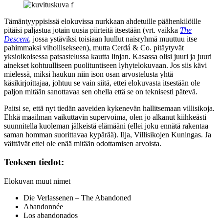
Tämäntyyppisissä elokuvissa nurkkaan ahdetuille päähenkilöille
pitäisi paljastua jotain uusia piirteitä itsestään (vrt. vaikka
The
Descent
, jossa ystäviksi toisiaan luullut naisryhmä muuttuu itse
pahimmaksi vihollisekseen), mutta Cerdá & Co. pitäytyvät
yksioikoisessa patsastelussa kautta linjan. Kasassa olisi juuri ja juuri
ainekset kohtuulliseen puolituntiseen lyhytelokuvaan. Jos siis kävi
mielessä, miksi haukun niin ison osan arvostelusta yhtä
käsikirjoittajaa, johtuu se vain siitä, ettei elokuvasta itsestään ole
paljon mitään sanottavaa sen ohella että se on teknisesti pätevä.
Paitsi se, että nyt tiedän aaveiden kykenevän hallitsemaan villisikoja.
Ehkä maailman vaikuttavin supervoima, olen jo alkanut kiihkeästi
suunnitella kuoleman jälkeistä elämääni (ellei joku ennätä rakentaa
saman homman suorittavaa kypärää). Ilja, Villisikojen Kuningas. Ja
väittävät ettei ole enää mitään odottamisen arvoista.
Teoksen tiedot:
Elokuvan muut nimet
Die Verlassenen – The Abandoned
Abandonnée
Los abandonados