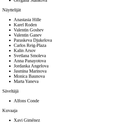
Gergana Stankova
Näyttelijät
Anastasia Hille
Karel Roden
Valentin Goshev
Valentin Ganev
Paraskeva Djukelova
Carlos Reig-Plaza
Kalin Arsov
Svetlana Smoleva
Anna Panayotova
Jordanka Angelova
Jasmina Marinova
Monica Baunova
Marta Yaneva
Säveltäjä
Alfons Conde
Kuvaaja
Xavi Giménez