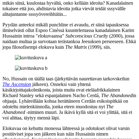
mikäs siinä, kuulostaa hyvältä, onko kellään ideoita? Kanadalainen
tokaisee että joo, ahdistavia ideoita jotka vievät teidät sssyvällle
alitajuntanne ssssyövereihhiiiin...
Pyydän anteeksi mikäli punchline ei avaudu, et siinä tapauksessa
ilmiselvästi ollut Espoo Cinéssä kuuntelemassa kanadalaisen
Karim
Hussainin
introa "elokuvaansa"
Subconscious Cruelty
(2000), jossa
naidaan multaa ja survotaan terästankoa Jeesuksen perseeseen. Ehkä
jopa filosofisempi elokuva kuin
The Matrix
(1999), siis.
No, Hussain on täällä taas (järkyttävän naurettavan tarkovskeilun
The Ascension
jälkeen). Onneksi vain yhtenä
käsikirjoittajakolmikosta, joista muita ovat eteläafrikkalainen
Richard Stanley
sekä espanjalainen
Nacho Cerdá
,
The Abandoned
in
ohjaaja. Lyhäreillään kohua herättäneen Cerdán esikoispitkää on
odoteltu mielenkiinnolla, jonka eteen muodostuu nyt
The
Abandoned
‑niminen muuri. Ja ikävä kyllä sitä ei voi ylittää, sitä ei
voi alittaa, täytyy mennä läpi.
Elokuvaa on kehuttu monessa lähteessä ja odotukset olivat varsin
positiiviset jopa sen jälkeen kun näin Hussainin nimen