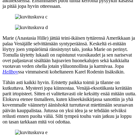
alkuteksteissä. Ensimmäiset puoli tuntia kerronta pysyykin kasassa
ja pitää jopa hyvin otteessaan.
Marie (
Anastasia Hille
) jättää teini-ikäisen tyttärensä Amerikkaan ja
palaa Venäjälle selvittämään syntyperäänsä. Keskeltä ei‑mitään
löytyy joen ympäröimä ränsistynyt talo, jonka Marie on perinyt.
Tomulla täytetty lukaali on rapistunut vuosikaudet ja sen narisevat
ovet paljastavat sisältään hajoavien huonekalujen sekä kaikkialta
vuotavan veden ohella jotain yliluonnollista ja karmivaa. Jopa
Hellboy
ssa vimmaisesti koheltaneen
Karel Rodenin
lisäksikin.
Tähän asti kaikki hyvin. Eristetty paikka toimii ja tilanne on
kutkuttava. Mysteeri jopa kiinnostaa. Venäjä-eksotiikasta kerätään
parit irtopisteet. Sitten ei valitettavasti ole keksitty enää mitään uutta.
Elokuva etenee tismalleen, kuten kliseekäsikirjassa sanottiin ja yhä
kovemmalle väännetyt äänishokit turruttavat miettimään seuraavan
päivän kauppalistaa. Jutussa on yksi idea ja se tehdään selväksi
reilusti ennen puolta väliä. Silti tympeä touhu vain jatkuu ja loppu
on tasan tarkkaan mitä voi odottaa.