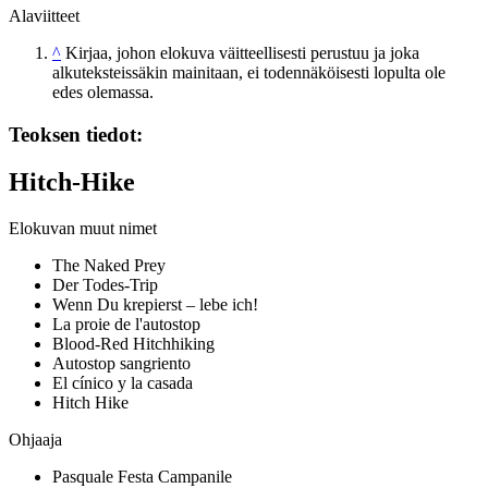
Alaviitteet
^
Kirjaa, johon elokuva väitteellisesti perustuu ja joka
alkuteksteissäkin mainitaan, ei todennäköisesti lopulta ole
edes olemassa.
Teoksen tiedot:
Hitch-Hike
Elokuvan muut nimet
The Naked Prey
Der Todes-Trip
Wenn Du krepierst – lebe ich!
La proie de l'autostop
Blood-Red Hitchhiking
Autostop sangriento
El cínico y la casada
Hitch Hike
Ohjaaja
Pasquale Festa Campanile