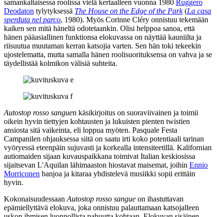
samankaltaisessa roolissa vielä kertaalleen vuonna 1980
Ruggero
Deodaton
tylytyksessä
The House on the Edge of the Park
(
La casa
sperduta nel parco
, 1980). Myös Corinne Cléry onnistuu tekemään
kaiken sen mitä häneltä odotetaankin. Olisi helppoa sanoa, että
hänen pääasiallinen funktionsa elokuvassa on näyttää kauniilta ja
riisuutua muutaman kerran katsojia varten. Sen hän toki tekeekin
ujostelematta, mutta samalla hänen roolisuorituksensa on vahva ja se
täydellistää kolmikon välisiä suhteita.
Autostop rosso sangue
n käsikirjoitus on suoraviivainen ja toimii
oikein hyvin tiettyjen kohtausten ja lukuisten pienten twistien
ansiosta sitä vaikeinta, eli loppua myöten. Pasquale Festa
Campanilen ohjauksessa siitä on saatu irti koko potentiaali tarinan
vyöryessä eteenpäin sujuvasti ja korkealla intensiteetillä. Kalifornian
autiomaiden sijaan kuvauspaikkana toimivat Italian keskiosissa
sijaitsevan L'Aquilan lähimaaston hiostavat maisemat, joihin
Ennio
Morriconen
banjoa ja kitaraa yhdistelevä musiikki sopii erittäin
hyvin.
Kokonaisuudessaan
Autostop rosso sangue
on ihastuttavan
epämiellyttävä elokuva, joka onnistuu palauttamaan katsojalleen
uskon ihmisen luonnollista pahuutta kohtaan. Elokuvan sisäinen