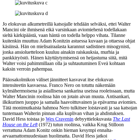
Jo elokuvan alkumetreillä katsojalle tehdään selväksi, ettei Walter
Mancini ole ihmisenä eikä varsinkaan aviomiehenä todellakaan
sieltä kärkipäästä, vaan häntä on todella helppo vihata. Tilanne
kuitenkin muuttuu Adam Konitzin astuessa kuvaan ja ottaessa ohjat
käsiinsä. Hän on mielisairaalasta karannut sadistinen misogynisti,
jonka ansioluetteloon kuuluu ainakin raiskauksia, murhia ja
pankkiryöstö. Hänen käyttäytymisensä on heijastuma siitä, mitä
Walter voisi pahimmillaan olla ja suhtautuminen Eveä kohtaan
kaksin verroin pahempaa.
Pääosakolmikon väliset jännitteet kasvavat itse elokuvan
intensiteetin kasvaessa. Franco Nero on totuttu näkemään
kylmähermoisena ja asiallisena sankarina useissa rooleissaan, mutta
Walter Mancinin roolissa hän on jotain aivan muuta. Antisankari,
ilkikurinen juoppo ja samalla haavoittuvainen ja epävarma aviomies.
Tätä monimutkaista hahmoa Nero tulkitsee loistavasti ja saa katsojan
tuntemaan Walterin pinnan alla kuplivan vihan ja ahdistuksen.
David Hess toistaa jo
Wes Cravenin
debyyttielokuvasta
The Last
House on the Left
(1972) tutun roolinsa, vaikka Krug Stilloon
verrattuna Adam Konitz onkin hieman kesympi ennalta-
arvaamattomuudestaan huolimatta. David Hess jatkoi