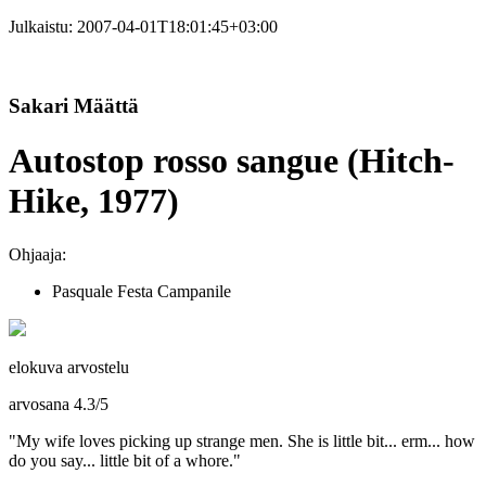
Julkaistu:
2007-04-01T18:01:45+03:00
Sakari Määttä
Autostop rosso sangue (Hitch-
Hike, 1977)
Ohjaaja:
Pasquale Festa Campanile
elokuva arvostelu
arvosana
4.3
/
5
"My wife loves picking up strange men. She is little bit... erm... how
do you say... little bit of a whore."