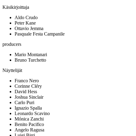
Käsikirjoittaja
Aldo Crudo
Peter Kane
Ottavio Jemma
Pasquale Festa Campanile
producers
Mario Montanari
Bruno Turchetto
Näyttelijät
Franco Nero
Corinne Cléry
David Hess
Joshua Sinclair
Carlo Puri
Ignazio Spalla
Leonardo Scavino
Mónica Zanchi
Benito Pacifico
Angelo Ragusa
Luigi Birri