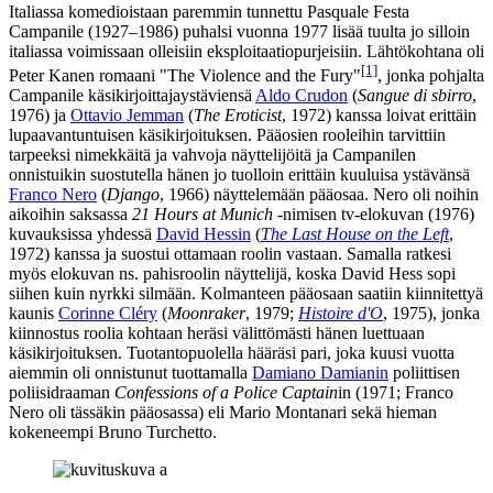
Italiassa komedioistaan paremmin tunnettu
Pasquale Festa
Campanile
(1927–1986) puhalsi vuonna 1977 lisää tuulta jo silloin
italiassa voimissaan olleisiin eksploitaatiopurjeisiin. Lähtökohtana oli
[1]
Peter Kanen
romaani "The Violence and the Fury"
, jonka pohjalta
Campanile käsikirjoittajaystäviensä
Aldo Crudon
(
Sangue di sbirro
,
1976) ja
Ottavio Jemman
(
The Eroticist
, 1972) kanssa loivat erittäin
lupaavantuntuisen käsikirjoituksen. Pääosien rooleihin tarvittiin
tarpeeksi nimekkäitä ja vahvoja näyttelijöitä ja Campanilen
onnistuikin suostutella hänen jo tuolloin erittäin kuuluisa ystävänsä
Franco Nero
(
Django
, 1966) näyttelemään pääosaa. Nero oli noihin
aikoihin saksassa
21 Hours at Munich
‑nimisen tv‑elokuvan (1976)
kuvauksissa yhdessä
David Hessin
(
The Last House on the Left
,
1972) kanssa ja suostui ottamaan roolin vastaan. Samalla ratkesi
myös elokuvan ns. pahisroolin näyttelijä, koska David Hess sopi
siihen kuin nyrkki silmään. Kolmanteen pääosaan saatiin kiinnitettyä
kaunis
Corinne Cléry
(
Moonraker
, 1979;
Histoire d'O
, 1975), jonka
kiinnostus roolia kohtaan heräsi välittömästi hänen luettuaan
käsikirjoituksen. Tuotantopuolella hääräsi pari, joka kuusi vuotta
aiemmin oli onnistunut tuottamalla
Damiano Damianin
poliittisen
poliisidraaman
Confessions of a Police Captain
in (1971; Franco
Nero oli tässäkin pääosassa) eli
Mario Montanari
sekä hieman
kokeneempi
Bruno Turchetto
.