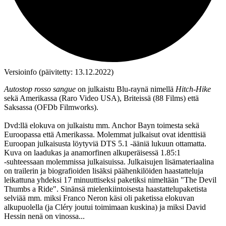
Versioinfo (päivitetty: 13.12.2022)
Autostop rosso sangue
on julkaistu Blu‑raynä nimellä
Hitch-Hike
sekä Amerikassa (Raro Video USA), Briteissä (88 Films) että
Saksassa (OFDb Filmworks).
Dvd:llä elokuva on julkaistu mm. Anchor Bayn toimesta sekä
Euroopassa että Amerikassa. Molemmat julkaisut ovat identtisiä
Euroopan julkaisusta löytyviä DTS 5.1 ‑ääniä lukuun ottamatta.
Kuva on laadukas ja anamorfinen alkuperäisessä 1.85:1
‑suhteessaan molemmissa julkaisuissa. Julkaisujen lisämateriaalina
on trailerin ja biografioiden lisäksi päähenkilöiden haastatteluja
leikattuna yhdeksi 17 minuuttiseksi paketiksi nimeltään "The Devil
Thumbs a Ride". Sinänsä mielenkiintoisesta haastattelupaketista
selviää mm. miksi Franco Neron käsi oli paketissa elokuvan
alkupuolella (ja Cléry joutui toimimaan kuskina) ja miksi David
Hessin nenä on vinossa...