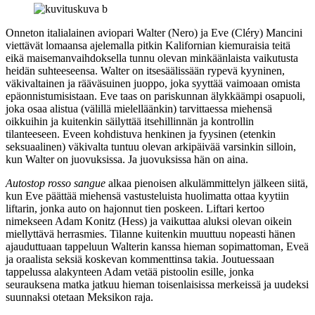
Onneton italialainen aviopari Walter (Nero) ja Eve (Cléry) Mancini
viettävät lomaansa ajelemalla pitkin Kalifornian kiemuraisia teitä
eikä maisemanvaihdoksella tunnu olevan minkäänlaista vaikutusta
heidän suhteeseensa. Walter on itsesäälissään rypevä kyyninen,
väkivaltainen ja rääväsuinen juoppo, joka syyttää vaimoaan omista
epäonnistumisistaan. Eve taas on pariskunnan älykkäämpi osapuoli,
joka osaa alistua (välillä mielelläänkin) tarvittaessa miehensä
oikkuihin ja kuitenkin säilyttää itsehillinnän ja kontrollin
tilanteeseen. Eveen kohdistuva henkinen ja fyysinen (etenkin
seksuaalinen) väkivalta tuntuu olevan arkipäivää varsinkin silloin,
kun Walter on juovuksissa. Ja juovuksissa hän on aina.
Autostop rosso sangue
alkaa pienoisen alkulämmittelyn jälkeen siitä,
kun Eve päättää miehensä vastusteluista huolimatta ottaa kyytiin
liftarin, jonka auto on hajonnut tien poskeen. Liftari kertoo
nimekseen Adam Konitz (Hess) ja vaikuttaa aluksi olevan oikein
miellyttävä herrasmies. Tilanne kuitenkin muuttuu nopeasti hänen
ajauduttuaan tappeluun Walterin kanssa hieman sopimattoman, Eveä
ja oraalista seksiä koskevan kommenttinsa takia. Joutuessaan
tappelussa alakynteen Adam vetää pistoolin esille, jonka
seurauksena matka jatkuu hieman toisenlaisissa merkeissä ja uudeksi
suunnaksi otetaan Meksikon raja.