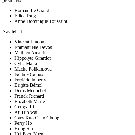
producers
Romain Le Grand
Elliot Tong
Anne-Dominique Toussaint
Näyttelijät
Vincent Lindon
Emmanuelle Devos
Mathieu Amalric
Hippolyte Girardot
Cylia Malki
Macha Polikarpova
Fantine Camus
Frédéric Imberty
Brigitte Bémol
Denis Ménochet
Franck Richard
Elizabeth Marre
Gengxi Li
Au Hin-wai
Gary Kuo Chan Chung
Perry Ho
Hung Siu
Hei Poon Yuen