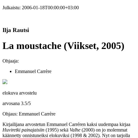
Julkaistu:
2006-01-18T00:00:00+03:00
Ilja Rautsi
La moustache (Viikset, 2005)
Ohjaaja:
Emmanuel Carrère
elokuva arvostelu
arvosana
3.5
/
5
Ohjaus: Emmanuel Carrère
Kirjailijana arvostetun
Emmanuel Carréren
kaksi uudempaa kirjaa
Huviretki painajaisiin
(1995) sekä
Valhe
(2000) on jo molemmat
käännetty onnistuneiksi elokuviksi (1998 & 2002). Nyt on tarjolla