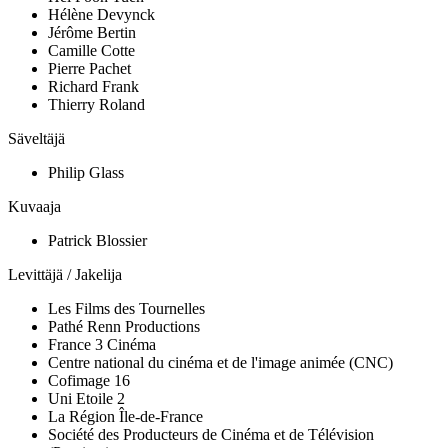
Hélène Devynck
Jérôme Bertin
Camille Cotte
Pierre Pachet
Richard Frank
Thierry Roland
Säveltäjä
Philip Glass
Kuvaaja
Patrick Blossier
Levittäjä / Jakelija
Les Films des Tournelles
Pathé Renn Productions
France 3 Cinéma
Centre national du cinéma et de l'image animée (CNC)
Cofimage 16
Uni Etoile 2
La Région Île-de-France
Société des Producteurs de Cinéma et de Télévision