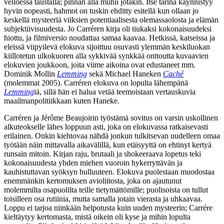
velloessa taustalla; pinnan alla muhii jotakin. Itse tarina käynnistyy
hyvin nopeasti, hahmot on tuskin ehditty esitellä kun ollaan jo
keskellä mysteeriä viiksien potentiaalisesta olemassaolosta ja elämän
subjektiivisuudesta. Jo Carréren kirja oli tiukaksi kokonaisuudeksi
hiottu, ja filmiversio noudattaa samaa kaavaa. Hetkissä, katseissa ja
eleissä viipyilevä elokuva sijoittuu osuvasti ylemmän keskiluokan
kiillotetun ulkokuoren alla sykkivää synkkää onttoutta kuvaavien
elokuvien joukkoon, joita viime aikoina ovat edustaneet mm.
Dominik Mollin
Lemming
sekä
Michael Haneken
Caché
(molemmat 2005). Carréren elokuva on lopulta lähempänä
Lemming
iä, sillä hän ei halua vetää teemoistaan vertauskuvia
maailmanpolitiikkaan kuten Haneke.
Carréren ja
Jérôme Beaujoirin
työstämä sovitus on varsin uskollinen
alkuteokselle lähes loppuun asti, joka on elokuvassa ratkaisevasti
erilainen. Onkin kiehtovaa nähdä jonkun tulkitsevan uudelleen omaa
työtään näin mittavalla aikavälillä, kun etäisyyttä on ehtinyt kertyä
runsain mitoin. Kirjan raju, brutaali ja shokeeraava lopetus teki
kokonaisuudesta yhden miehen vuoroin hykerryttävän ja
kauhistuttavan syöksyn hulluuteen. Elokuva puolestaan muodostaa
enemmänkin kertomuksen avioliitosta, joka on ajautunut
molemmilta osapuolilta teille tietymättömille; puolisoista on tullut
toisilleen osa rutiinia, mutta samalla jotain vierasta ja uhkaavaa.
Loppu ei tarjoa niinkään helpotusta kuin uuden mysteerin; Carrére
kieltäytyy kertomasta, mistä oikein oli kyse ja mihin lopulta