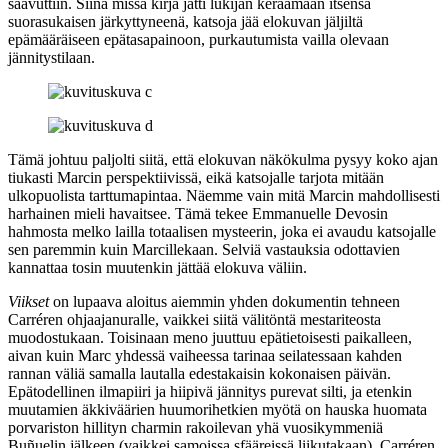
saavuttiin. Siinä missä kirja jätti lukijan keräämään itsensä
suorasukaisen järkyttyneenä, katsoja jää elokuvan jäljiltä
epämääräiseen epätasapainoon, purkautumista vailla olevaan
jännitystilaan.
Tämä johtuu paljolti siitä, että elokuvan näkökulma pysyy koko ajan
tiukasti Marcin perspektiivissä, eikä katsojalle tarjota mitään
ulkopuolista tarttumapintaa. Näemme vain mitä Marcin mahdollisesti
harhainen mieli havaitsee. Tämä tekee
Emmanuelle Devosin
hahmosta melko lailla totaalisen mysteerin, joka ei avaudu katsojalle
sen paremmin kuin Marcillekaan. Selviä vastauksia odottavien
kannattaa tosin muutenkin jättää elokuva väliin.
Viikset
on lupaava aloitus aiemmin yhden dokumentin tehneen
Carréren ohjaajanuralle, vaikkei siitä välitöntä mestariteosta
muodostukaan. Toisinaan meno juuttuu epätietoisesti paikalleen,
aivan kuin Marc yhdessä vaiheessa tarinaa seilatessaan kahden
rannan väliä samalla lautalla edestakaisin kokonaisen päivän.
Epätodellinen ilmapiiri ja hiipivä jännitys purevat silti, ja etenkin
muutamien äkkiväärien huumorihetkien myötä on hauska huomata
porvariston hillityn charmin rakoilevan yhä vuosikymmeniä
Buñuelin
jälkeen (vaikkei samoissa sfääreissä liikutakaan). Carréren