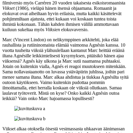
filmiversio myös Carréren 20 vuoden takaisesta esikoisromaanista
Viikset
(1986), vieläpä hänen itsensä ohjaamana. Romaanit ja
elokuvat ovat aiheiltaan hyvin erilaisia, mutta kaikki käsittelevät
pohjimmiltaan ajatusta, ettei kukaan voi koskaan tuntea toista
ihmistä kokonaan. Tähän kahden ihmisen välillä ammottavaan
kuiluun sukeltaa myös
Viiksien
elokuvaversio.
Marc (
Vincent Lindon
) on nelikymppinen arkkitehti, joka elää
rauhallista ja rutiininomaista elämää vaimonsa Agnésin kanssa. 10
vuotta tuuheita viiksiä ylähuulellaan kantanut Marc heittää eräänä
iltana Agnésille leikkimielisesti kysymyksen, pitäisikö hänen ajaa
viiksensä? Agnés käy ulkona ja Marc sutii naamansa puhtaaksi.
Jotain on kuitenkin vialla, Agnés ei reagoi muutokseen mitenkään.
Sama nollavastaanotto on luvassa ystäväpiirin juhlissa, joihin pari
menee samana iltana. Marc alkaa ahdistua ja tiukkaa Agnésilta syitä
outoon käytökseen. Vaimo kuitenkin pudottaa pommin
ilmoittamalla, ettei herralla koskaan ole viiksiä ollutkaan. Samaa
laulavat työtoverit. Mistä on kyse? Onko kaikki Agnésin outoa
leikkiä? Vain onko Marc hajoamassa lopullisesti?
Viikset alkaa otoksella öisestä vesimassasta uhkaavan äänimassan