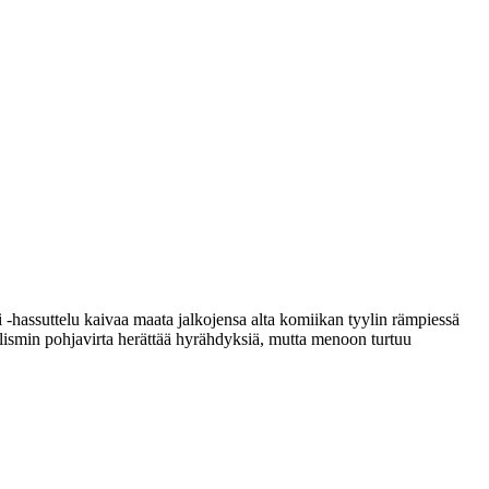
si ‑hassuttelu kaivaa maata jalkojensa alta komiikan tyylin rämpiessä
realismin pohjavirta herättää hyrähdyksiä, mutta menoon turtuu