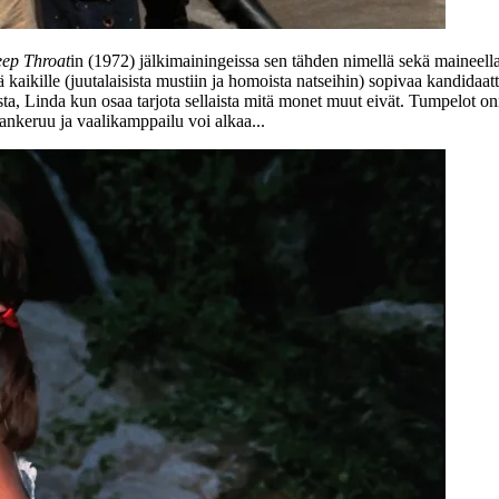
ep Throat
in (1972) jälkimainingeissa sen tähden nimellä sekä maineella
 kaikille (juutalaisista mustiin ja homoista natseihin) sopivaa kandidaa
sta, Linda kun osaa tarjota sellaista mitä monet muut eivät. Tumpelot
nkeruu ja vaalikamppailu voi alkaa...