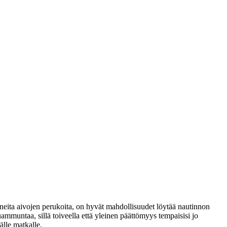
neita aivojen perukoita, on hyvät mahdollisuudet löytää nautinnon
uammuntaa, sillä toiveella että yleinen päättömyys tempaisisi jo
lle matkalle.