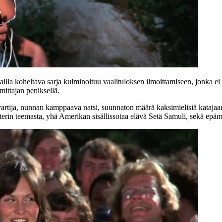
la koheltava sarja kulminoituu vaalituloksen ilmoittamiseen, jonka ei luu
mittajan peniksellä.
ija, nunnan kamppaava natsi, suunnaton määrä kaksimielisiä katajaan 
in teemasta, yhä Amerikan sisällissotaa elävä Setä Samuli, sekä epämää