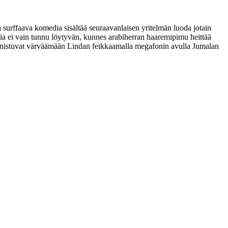
 surffaava komedia sisältää seuraavanlaisen yritelmän luoda jotain
ttia ei vain tunnu löytyvän, kunnes arabiherran haaremipimu heittää
 onnistuvat värväämään Lindan feikkaamalla megafonin avulla Jumalan