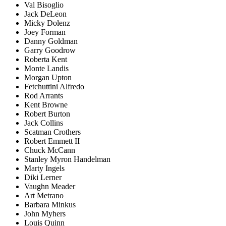
Val Bisoglio
Jack DeLeon
Micky Dolenz
Joey Forman
Danny Goldman
Garry Goodrow
Roberta Kent
Monte Landis
Morgan Upton
Fetchuttini Alfredo
Rod Arrants
Kent Browne
Robert Burton
Jack Collins
Scatman Crothers
Robert Emmett II
Chuck McCann
Stanley Myron Handelman
Marty Ingels
Diki Lerner
Vaughn Meader
Art Metrano
Barbara Minkus
John Myhers
Louis Quinn