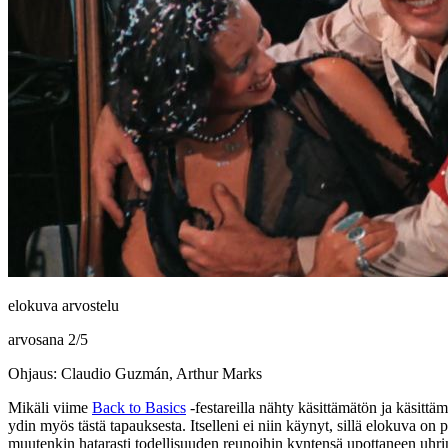
elokuva arvostelu
arvosana
2
/
5
Ohjaus: Claudio Guzmán, Arthur Marks
Mikäli viime
Back to Basics
‑festareilla nähty käsittämätön ja käsitt
ydin myös tästä tapauksesta. Itselleni ei niin käynyt, sillä elokuva on
muutenkin hatarasti todellisuuden reunoihin kyntensä upottaneen uhri