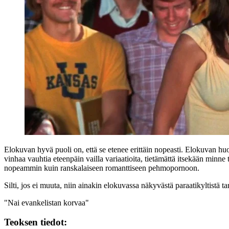
Elokuvan hyvä puoli on, että se etenee erittäin nopeasti. Elokuvan huon
vinhaa vauhtia eteenpäin vailla variaatioita, tietämättä itsekään minne 
nopeammin kuin ranskalaiseen romanttiseen pehmopornoon.
Silti, jos ei muuta, niin ainakin elokuvassa näkyvästä paraatikyltistä t
"Nai evankelistan korvaa"
Teoksen tiedot: