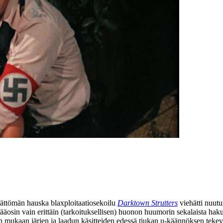
ämättömän hauska blaxploitaatiosekoilu
Darktown Strutters
viehätti nuutu
 pääosin vain erittäin (tarkoituksellisen) huonon huumorin sekalaista hak
n mukaan järjen ja laadun käsitteiden edessä tiukan u‑käännöksen tekevä