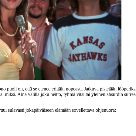
o puoli on, että se etenee erittäin nopeasti. Jatkuva pistetään lööperik
tai miksi. Aina välillä joku heitto, tyhmä vitsi tai yleinen absurdin sur
arttui sulavasti jokapäiväiseen elämään sovellettava ohjenuora: