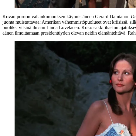
Kovan pornon vallankumouksen käynnistäneen
Gerard Damianon
De
juonta muistuttavaa: Amerikan vähemmistöpuolueet ovat kriisissä, sillä
puoliksi vitsinä ilmaan
Linda Lovelacen
. Koko sakki ihastuu ajatukse
äänen ilmoittamaan presidenttiyden olevan neidin elämäntehtävä. Raha