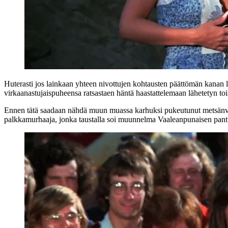
Huterasti jos lainkaan yhteen nivottujen kohtausten päättömän kanan lail
virkaanastujaispuheensa ratsastaen häntä haastattelemaan lähetetyn toi
Ennen tätä saadaan nähdä muun muassa karhuksi pukeutunut metsänvart
palkkamurhaaja, jonka taustalla soi muunnelma Vaaleanpunaisen pantter