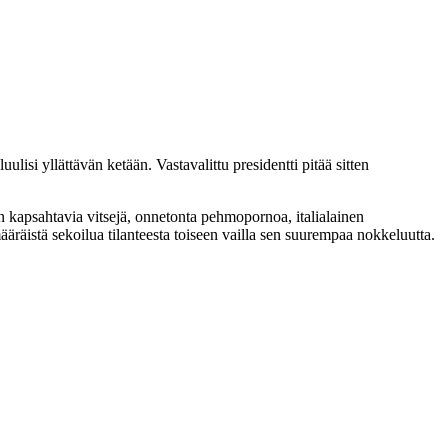
lisi yllättävän ketään. Vastavalittu presidentti pitää sitten
kapsahtavia vitsejä, onnetonta pehmopornoa, italialainen
räistä sekoilua tilanteesta toiseen vailla sen suurempaa nokkeluutta.