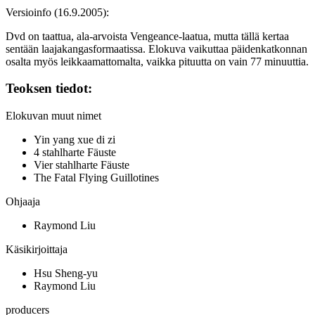
Versioinfo (16.9.2005):
Dvd on taattua, ala‑arvoista Vengeance-laatua, mutta tällä kertaa
sentään laajakangasformaatissa. Elokuva vaikuttaa päidenkatkonnan
osalta myös leikkaamattomalta, vaikka pituutta on vain 77 minuuttia.
Teoksen tiedot:
Elokuvan muut nimet
Yin yang xue di zi
4 stahlharte Fäuste
Vier stahlharte Fäuste
The Fatal Flying Guillotines
Ohjaaja
Raymond Liu
Käsikirjoittaja
Hsu Sheng-yu
Raymond Liu
producers