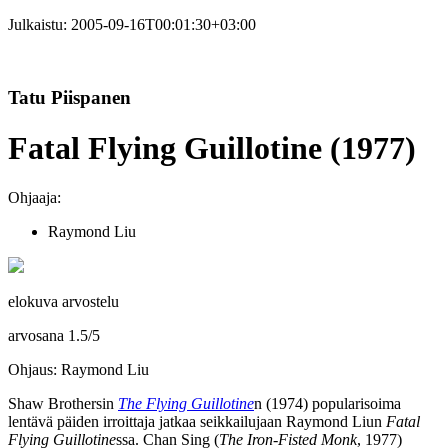
Julkaistu:
2005-09-16T00:01:30+03:00
Tatu Piispanen
Fatal Flying Guillotine (1977)
Ohjaaja:
Raymond Liu
elokuva arvostelu
arvosana
1.5
/
5
Ohjaus: Raymond Liu
Shaw Brothersin
The Flying Guillotine
n (1974) popularisoima
lentävä päiden irroittaja jatkaa seikkailujaan
Raymond Liun
Fatal
Flying Guillotine
ssa.
Chan Sing
(
The Iron-Fisted Monk
, 1977)