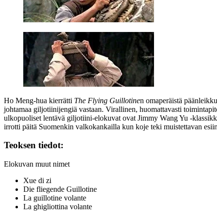
Ho Meng‑hua kierrätti
The Flying Guillotine
n omaperäistä päänleikku
johtamaa giljotiinijengiä vastaan. Virallinen, huomattavasti toimintap
ulkopuoliset lentävä giljotiini-elokuvat ovat
Jimmy Wang Yu
‑klassik
irrotti päitä Suomenkin valkokankailla kun koje teki muistettavan esi
Teoksen tiedot:
Elokuvan muut nimet
Xue di zi
Die fliegende Guillotine
La guillotine volante
La ghigliottina volante