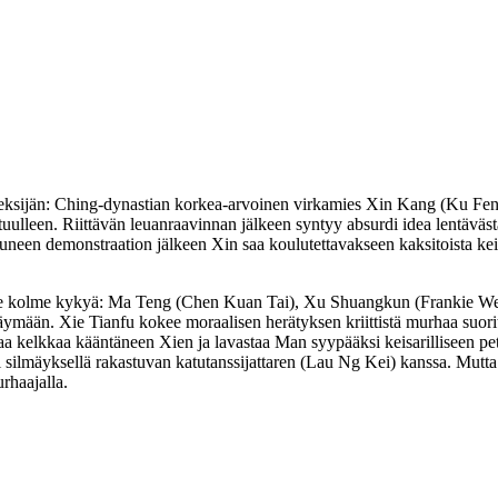
keksijän: Ching-dynastian korkea-arvoinen virkamies Xin Kang (
Ku Fe
uulleen. Riittävän leuanraavinnan jälkeen syntyy absurdi idea lentävästä
neen demonstraation jälkeen Xin saa koulutettavakseen kaksitoista keisar
lle kolme kykyä: Ma Teng (
Chen Kuan Tai
), Xu Shuangkun (
Frankie We
käymään. Xie Tianfu kokee moraalisen herätyksen kriittistä murhaa suori
a kelkkaa kääntäneen Xien ja lavastaa Man syypääksi keisarilliseen peto
silmäyksellä rakastuvan katutanssijattaren (
Lau Ng Kei
) kanssa. Mutta
rhaajalla.