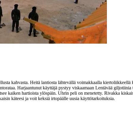
llusta kahvasta. Heitä lantiosta lähtevällä voimakkaalla kiertoliikkeellä
n lentorataa. Harjaantunut käyttäjä pystyy viskaamaan Lentävää giljotiinia
e kaiken hartioista ylöspäin. Uhrin peli on menetetty. Rivakka kiskaisu 
isin käteesi ja voit keksiä irtopäälle uusia käyttötarkoituksia.