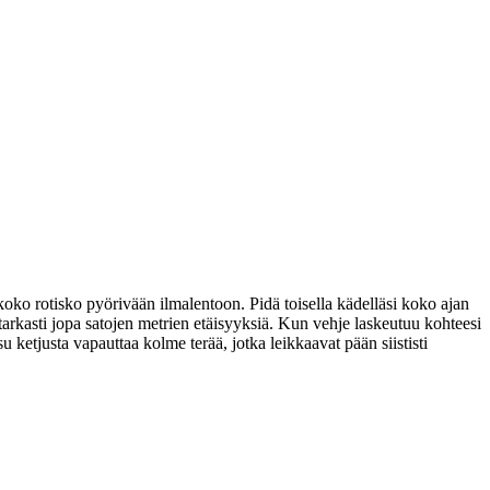
 koko rotisko pyörivään ilmalentoon. Pidä toisella kädelläsi koko ajan
 tarkasti jopa satojen metrien etäisyyksiä. Kun vehje laskeutuu kohteesi
ketjusta vapauttaa kolme terää, jotka leikkaavat pään siististi