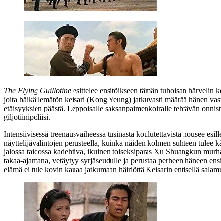
The Flying Guillotine
esittelee ensitöikseen tämän tuhoisan härvelin 
joita häikäilemätön keisari (
Kong Yeung
) jatkuvasti määrää hänen vast
etäisyyksien päästä. Leppoisalle saksanpaimenkoiralle tehtävän onnistu
giljotiinipoliisi.
Intensiivisessä treenausvaiheessa tusinasta koulutettavista nousee esi
näyttelijävalintojen perusteella, kuinka näiden kolmen suhteen tulee 
jalossa taidossa kadehtiva, ikuinen toiseksiparas Xu Shuangkun murha
takaa-ajamana, vetäytyy syrjäseudulle ja perustaa perheen häneen ensi 
elämä ei tule kovin kauaa jatkumaan häiriöttä Keisarin entisellä salamu