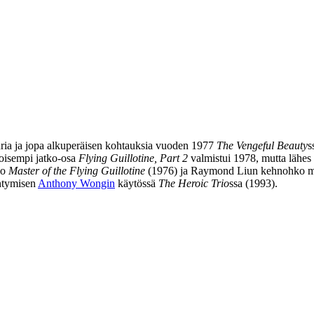
ria ja jopa alkuperäisen kohtauksia vuoden 1977
The Vengeful Beauty
s
itoisempi jatko‑osa
Flying Guillotine, Part 2
valmistui 1978, mutta lähes
ko
Master of the Flying Guillotine
(1976) ja
Raymond Liun
kehnohko mu
intymisen
Anthony Wongin
käytössä
The Heroic Trio
ssa (1993).