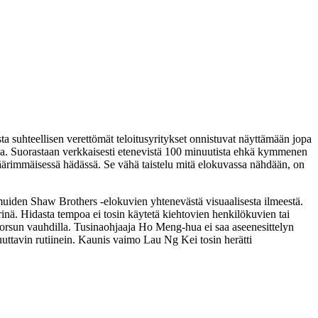
sta suhteellisen verettömät teloitusyritykset onnistuvat näyttämään jopa
a. Suorastaan verkkaisesti etenevistä 100 minuutista ehkä kymmenen
in äärimmäisessä hädässä. Se vähä taistelu mitä elokuvassa nähdään, on
muiden Shaw Brothers ‑elokuvien yhtenevästä visuaalisesta ilmeestä.
rinä. Hidasta tempoa ei tosin käytetä kiehtovien henkilökuvien tai
norsun vauhdilla. Tusinaohjaaja
Ho Meng‑hua
ei saa aseenesittelyn
uttavin rutiinein. Kaunis vaimo Lau Ng Kei tosin herätti