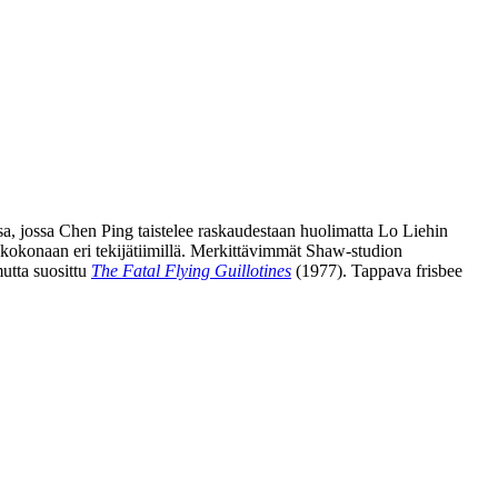
sa, jossa
Chen Ping
taistelee raskaudestaan huolimatta
Lo Liehin
 kokonaan eri tekijätiimillä. Merkittävimmät Shaw-studion
tta suosittu
The Fatal Flying Guillotines
(1977). Tappava frisbee