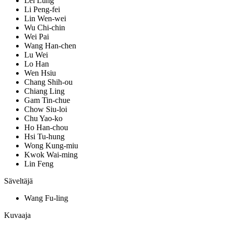
Lei Lung
Li Peng-fei
Lin Wen-wei
Wu Chi-chin
Wei Pai
Wang Han-chen
Lu Wei
Lo Han
Wen Hsiu
Chang Shih-ou
Chiang Ling
Gam Tin-chue
Chow Siu-loi
Chu Yao-ko
Ho Han-chou
Hsi Tu-hung
Wong Kung-miu
Kwok Wai-ming
Lin Feng
Säveltäjä
Wang Fu-ling
Kuvaaja