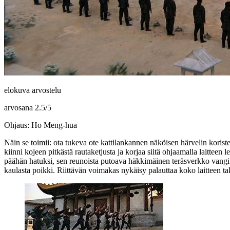
elokuva arvostelu
arvosana
2.5
/
5
Ohjaus: Ho Meng-hua
Näin se toimii: ota tukeva ote kattilankannen näköisen härvelin koriste
kiinni kojeen pitkästä rautaketjusta ja korjaa siitä ohjaamalla laittee
päähän hatuksi, sen reunoista putoava häkkimäinen teräsverkko vangitse
kaulasta poikki. Riittävän voimakas nykäisy palauttaa koko laitteen taka