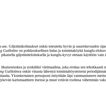
fu‑ase. Giljotiinikohtaukset onkin toteutettu hyvin ja naurettavuuden sija
g Guillotine
on poikkeuksellisen hidas ja toimintaköyhä kungfu-elokuv
a pikaisella giljotiiniteloituksella ja kungfu-kyvyt otetaan käyttöön va
n likaisenruskea ja synkähkö värimaailma, joka erottaa sen tehokkaasti 
ng Guillotine
a onkin viisasta lähestyä toimintahöysteisenä periodijännä
 hitautta. Yksinkertainen perusjuoni möyritään läpi vammautuneen meri
 jykevän karismaattinen itsensä ja muut vetävät roolinsa vähemmän vaku