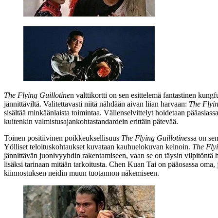
The Flying Guillotine
n valttikortti on sen esittelemä fantastinen kung
jännittäviltä. Valitettavasti niitä nähdään aivan liian harvaan:
The Flyin
sisältää minkäänlaista toimintaa. Välienselvittelyt hoidetaan pääasiass
kuitenkin valmistusajankohtastandardein erittäin pätevää.
Toinen positiivinen poikkeuksellisuus
The Flying Guillotine
ssa on se
Yölliset teloituskohtaukset kuvataan kauhuelokuvan keinoin.
The Flyi
jännittävän juonivyyhdin rakentamiseen, vaan se on täysin vilpitöntä
lisäksi tarinaan mitään tarkoitusta. Chen Kuan Tai on pääosassa oma,
kiinnostuksen neidin muun tuotannon näkemiseen.