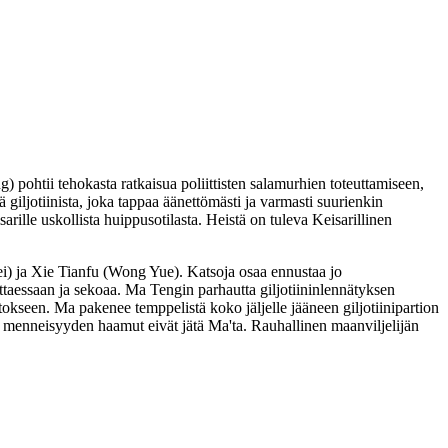
ng
) pohtii tehokasta ratkaisua poliittisten salamurhien toteuttamiseen,
 giljotiinista, joka tappaa äänettömästi ja varmasti suurienkin
ille uskollista huippusotilasta. Heistä on tuleva Keisarillinen
i
) ja Xie Tianfu (
Wong Yue
). Katsoja osaa ennustaa jo
ttaessaan ja sekoaa. Ma Tengin parhautta giljotiininlennätyksen
kseen. Ma pakenee temppelistä koko jäljelle jääneen giljotiinipartion
 menneisyyden haamut eivät jätä Ma'ta. Rauhallinen maanviljelijän