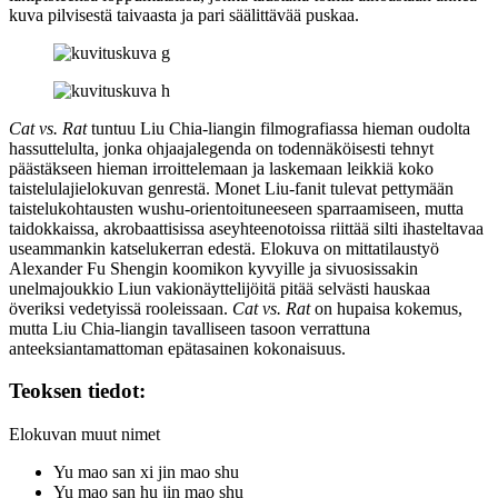
kuva pilvisestä taivaasta ja pari säälittävää puskaa.
Cat vs. Rat
tuntuu Liu Chia-liangin filmografiassa hieman oudolta
hassuttelulta, jonka ohjaajalegenda on todennäköisesti tehnyt
päästäkseen hieman irroittelemaan ja laskemaan leikkiä koko
taistelulajielokuvan genrestä. Monet Liu‑fanit tulevat pettymään
taistelukohtausten wushu-orientoituneeseen sparraamiseen, mutta
taidokkaissa, akrobaattisissa aseyhteenotoissa riittää silti ihasteltavaa
useammankin katselukerran edestä. Elokuva on mittatilaustyö
Alexander Fu Shengin koomikon kyvyille ja sivuosissakin
unelmajoukkio Liun vakionäyttelijöitä pitää selvästi hauskaa
överiksi vedetyissä rooleissaan.
Cat vs. Rat
on hupaisa kokemus,
mutta Liu Chia-liangin tavalliseen tasoon verrattuna
anteeksiantamattoman epätasainen kokonaisuus.
Teoksen tiedot:
Elokuvan muut nimet
Yu mao san xi jin mao shu
Yu mao san hu jin mao shu