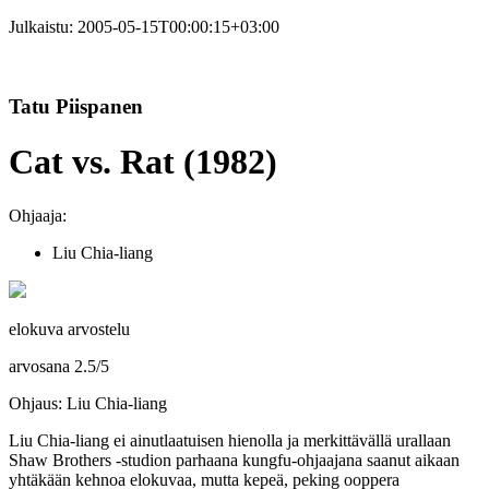
Julkaistu:
2005-05-15T00:00:15+03:00
Tatu Piispanen
Cat vs. Rat (1982)
Ohjaaja:
Liu Chia-liang
elokuva arvostelu
arvosana
2.5
/
5
Ohjaus: Liu Chia-liang
Liu Chia-liang
ei ainutlaatuisen hienolla ja merkittävällä urallaan
Shaw Brothers ‑studion parhaana kungfu-ohjaajana saanut aikaan
yhtäkään kehnoa elokuvaa, mutta kepeä, peking ooppera