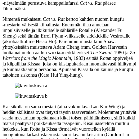
‑näytelmään perustuva kamppailufarssi
Cat vs. Rat
pääsee
lähimmäksi.
Nimensä mukaisesti
Cat vs. Rat
kertoo kahden nuoren kungfu
‑mestarin välisestä kilpailusta. Enemmän tilaa annetaan
impulsiiviselle ja ilkikuriselle sählärille Rotalle (
Alexander Fu
Sheng
) sekä tämän
Errol Flynn
‑viiksiselle sidekickille Vesirotalle
(akrobaatti-ihme
Hsiao Ho
). Paremmin muista kuin Shaw-
yhteyksistään muistettava
Adam Cheng
(mm. Golden Harvestin
tuottamat uuden aallon wuxia-merkkiteokset
The Sword
, 1980 ja
Zu:
Warriors from the Magic Mountain
, 1983) esittää Rotan oppiveljeä
ja kilpailijaa Kissaa, joka on kiistapukariaan huomattavasti hillitympi
ja kunniakkaampi persoona. Apunaan Kissalla on kaunis ja kungfu-
taitoinen siskonsa (
Kara Hui Ying-hung
).
Kaksikolla on sama mestari (aina vakuuttava
Lau Kar Wing
) ja
heidän skillsinsä ovat tietysti täysin tasavertaiset. Molemmat yrittävät
saada mestariaan opettamaan kikat toisen päihittämiseen, sillä kaikki
matsit päättyvät poikkeuksetta tasapeliin. Kisailuasetelma murtuu
hetkeksi, kun Rotta ja Kissa törmäävät vuorotellen kylällä
incognitona tarkastuskierrosta suorittavaan keisariin (
Gordon Liu