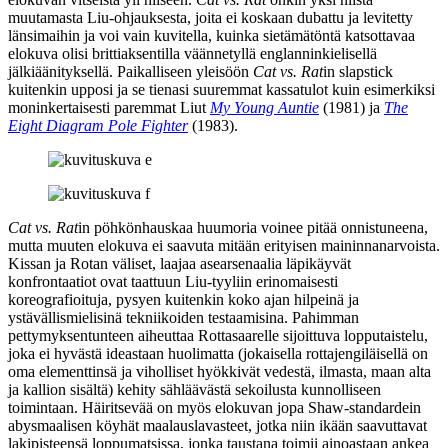
muutamasta Liu‑ohjauksesta, joita ei koskaan dubattu ja levitetty
länsimaihin ja voi vain kuvitella, kuinka sietämätöntä katsottavaa
elokuva olisi brittiaksentilla väännetyllä englanninkielisellä
jälkiäänityksellä. Paikalliseen yleisöön
Cat vs. Rat
in slapstick
kuitenkin upposi ja se tienasi suuremmat kassatulot kuin esimerkiksi
moninkertaisesti paremmat Liut
My Young Auntie
(1981) ja
The
Eight Diagram Pole Fighter
(1983).
Cat vs. Rat
in pöhkönhauskaa huumoria voinee pitää onnistuneena,
mutta muuten elokuva ei saavuta mitään erityisen maininnanarvoista.
Kissan ja Rotan väliset, laajaa asearsenaalia läpikäyvät
konfrontaatiot ovat taattuun Liu‑tyyliin erinomaisesti
koreografioituja, pysyen kuitenkin koko ajan hilpeinä ja
ystävällismielisinä tekniikoiden testaamisina. Pahimman
pettymyksentunteen aiheuttaa Rottasaarelle sijoittuva lopputaistelu,
joka ei hyvästä ideastaan huolimatta (jokaisella rottajengiläisellä on
oma elementtinsä ja viholliset hyökkivät vedestä, ilmasta, maan alta
ja kallion sisältä) kehity sähläävästä sekoilusta kunnolliseen
toimintaan. Häiritsevää on myös elokuvan jopa Shaw-standardein
abysmaalisen köyhät maalauslavasteet, jotka niin ikään saavuttavat
lakipisteensä loppumatsissa, jonka taustana toimii ainoastaan ankea