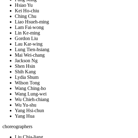
Hsiao Yu
Kei Ho-chiu
Ching Chu
Liao Hsueh-ming
Lam Fai-wong
Lin Ke-ming
Gordon Liu
Lau Kar-wing
Lung Tien-hsiang
Mai Wei-chang
Jackson Ng
Shen Hsin
Shih Kang
Lydia Shum
Wilson Tong
Wang Ching-ho
Wang Lung-wei
Wu Chieh-chiang
Wu Yu-shu
Yang Hsi-chun
Yang Hua
choreographers
Liu Chia-liang