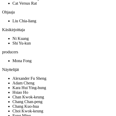
Cat Versus Rat
Ohjaaja
Liu Chia-liang
Käsikirjoittaja
Ni Kuang
Shi Yu-kun
producers
Mona Fong
Näyttelijät
Alexander Fu Sheng
Adam Cheng
Kara Hui Ying-hung
Hsiao Ho
Chan Kwok-keung
Chang Chan-peng
Chang Kuo-hua
Choi Kwok-keung
Fung Ming