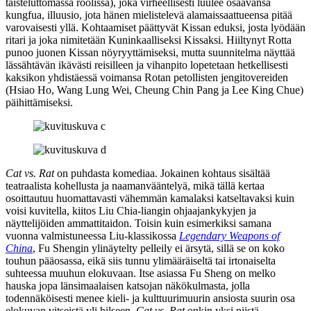
taisteluttomassa roolissa), joka virheellisesti luulee osaavansa
kungfua, illuusio, jota hänen mielistelevä alamaissaattueensa pitää
varovaisesti yllä. Kohtaamiset päättyvät Kissan eduksi, josta lyödään
ritari ja joka nimitetään Kuninkaalliseksi Kissaksi. Hiiltynyt Rotta
punoo juonen Kissan nöyryyttämiseksi, mutta suunnitelma näyttää
lässähtävän ikävästi reisilleen ja vihanpito lopetetaan hetkellisesti
kaksikon yhdistäessä voimansa Rotan petollisten jengitovereiden
(Hsiao Ho,
Wang Lung Wei
,
Cheung Chin Pang
ja
Lee King Chue
)
päihittämiseksi.
Cat vs. Rat
on puhdasta komediaa. Jokainen kohtaus sisältää
teatraalista kohellusta ja naamanvääntelyä, mikä tällä kertaa
osoittautuu huomattavasti vähemmän kamalaksi katseltavaksi kuin
voisi kuvitella, kiitos Liu Chia-liangin ohjaajankykyjen ja
näyttelijöiden ammattitaidon. Toisin kuin esimerkiksi samana
vuonna valmistuneessa Liu‑klassikossa
Legendary Weapons of
China
, Fu Shengin ylinäytelty pelleily ei ärsytä, sillä se on koko
touhun pääosassa, eikä siis tunnu ylimääräiseltä tai irtonaiselta
suhteessa muuhun elokuvaan. Itse asiassa Fu Sheng on melko
hauska jopa länsimaalaisen katsojan näkökulmasta, jolla
todennäköisesti menee kieli‑ ja kulttuurimuurin ansiosta suurin osa
elokuvan vitseistä yli hilseen.
Cat vs. Rat
onkin yksi niistä