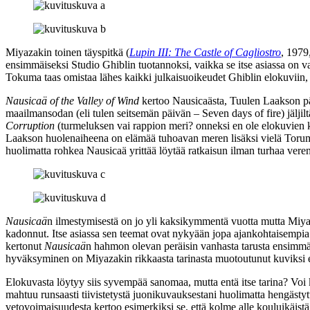
Miyazakin toinen täyspitkä (
Lupin III: The Castle of Cagliostro
, 1979
ensimmäiseksi Studio Ghiblin tuotannoksi, vaikka se itse asiassa on v
Tokuma taas omistaa lähes kaikki julkaisuoikeudet Ghiblin elokuviin, s
Nausicaä of the Valley of Wind
kertoo Nausicaästa, Tuulen Laakson pää
maailmansodan (eli tulen seitsemän päivän – Seven days of fire) jälji
Corruption
(turmeluksen vai rappion meri? onneksi en ole elokuvien kä
Laakson huolenaiheena on elämää tuhoavan meren lisäksi vielä Torumek
huolimatta rohkea Nausicaä yrittää löytää ratkaisun ilman turhaa vere
Nausicaä
n ilmestymisestä on jo yli kaksikymmentä vuotta mutta Miya
kadonnut. Itse asiassa sen teemat ovat nykyään jopa ajankohtaisempi
kertonut
Nausicaä
n hahmon olevan peräisin vanhasta tarusta ensimmäis
hyväksyminen on Miyazakin rikkaasta tarinasta muotoutunut kuviksi eri
Elokuvasta löytyy siis syvempää sanomaa, mutta entä itse tarina? Voi 
mahtuu runsaasti tiivistetystä juonikuvauksestani huolimatta hengästyttä
vetovoimaisuudesta kertoo esimerkiksi se, että kolme alle kouluikäistä 