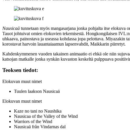
Nausicaä
tunnetaan myös mangasarjana jonka pohjalta itse elokuva on 
Tauot johtuivat omien elokuvien tekemisestä. Hongkongilaisen IVL:n
uhkaava, painostava ja useassa kohdassa jopa pelottava. Miyazakin tai
korostavat harvoin lauantaiaamun lapsenvahdit, Maikkarin piirretyt.
Kahdenkymmenen vuoden takainen animaatio ei ehkä ole niin sujuvaa ku
katsojan matkalle jonka synkän kuvaston keskeltä pulppuava positiivi
Teoksen tiedot:
Elokuvan muut nimet
Tuulen laakson Nausicaä
Elokuvan muut nimet
Kaze no tani no Naushika
Nausicaa of the Valley of the Wind
Warriors of the Wind
Nausicaä från Vindarnas dal