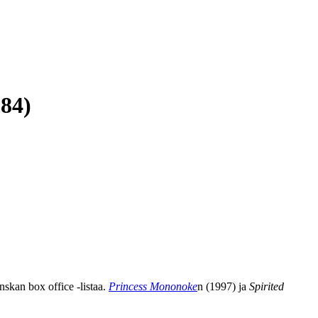
984)
nskan box office ‑listaa.
Princess Mononoke
n (1997) ja
Spirited