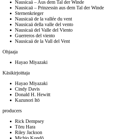
Nausicaä – Aus dem Tal der Winde
Nausicaä – Prinzessin aus dem Tal der Winde
Sternenkrieger
Nausicaä de la vallée du vent
Nausicaä della valle del vento
Nausicaä del Valle del Viento
Guerreros del viento
Nausicaä de la Vall del Vent
Ohjaaja
Hayao Miyazaki
Käsikirjoittaja
Hayao Miyazaki
Cindy Davis
Donald H. Hewitt
Kazunori Itō
producers
Rick Dempsey
Tōru Hara
Riley Jackson
Michio Kondō