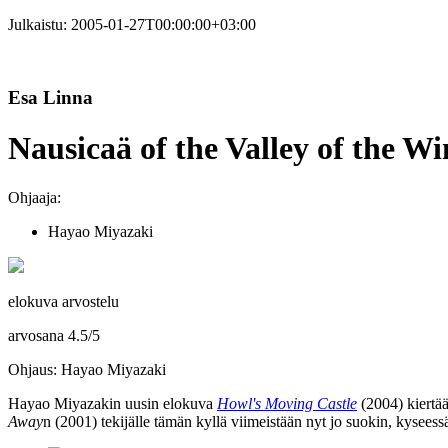
Julkaistu:
2005-01-27T00:00:00+03:00
Esa Linna
Nausicaä of the Valley of the W
Ohjaaja:
Hayao Miyazaki
elokuva arvostelu
arvosana
4.5
/
5
Ohjaus: Hayao Miyazaki
Hayao Miyazakin
uusin elokuva
Howl's Moving Castle
(2004) kiertää
Away
n (2001) tekijälle tämän kyllä viimeistään nyt jo suokin, kysee