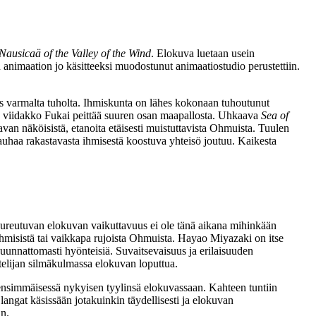
Nausicaä of the Valley of the Wind
. Elokuva luetaan usein
 animaation jo käsitteeksi muodostunut animaatiostudio perustettiin.
es varmalta tuholta. Ihmiskunta on lähes kokonaan tuhoutunut
ävä viidakko Fukai peittää suuren osan maapallosta. Uhkaava
Sea of
van näköisistä, etanoita etäisesti muistuttavista Ohmuista. Tuulen
auhaa rakastavasta ihmisestä koostuva yhteisö joutuu. Kaikesta
pureutuvan elokuvan vaikuttavuus ei ole tänä aikana mihinkään
n ihmisistä tai vaikkapa rujoista Ohmuista. Hayao Miyazaki on itse
uunnattomasti hyönteisiä. Suvaitsevaisuus ja erilaisuuden
stelijan silmäkulmassa elokuvan loputtua.
 ensimmäisessä nykyisen tyylinsä elokuvassaan. Kahteen tuntiin
 langat käsissään jotakuinkin täydellisesti ja elokuvan
in.