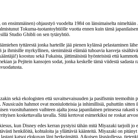
, on ensimmäinen) ohjaustyö vuodelta 1984 on länsimaiselta nimeltään
almistunut Tokuma-tuotantoyhtiölle vuotta ennen kuin tämä japanilaisen
illä Studio Ghibli on sen tytäryhtiö.
miehen tyttärestä jonka harteille jää pienen kylänsä pelastaminen läh
ltä ja ihmisille myrkyllinen, sienimäisiä elämää tuhoavia kasveja sisält
äntäjä!) koostuu sekä Fukaista, jättimäisistä hyönteisistä että kammotta
ian ja Pejitein kansojen sodat, jonka keskelle tämä viidestä sadasta r
nvuodatusta.
zakin sekä ekologisten että suvaitsevaisuuden ja pasifismin teemoihin 
a.
Nausicaä
n hahmot ovat moniulotteisia ja inhimillisiä, puhuttiin sitte
en vuosituhannen vaihteen ajalta jossa japanilainen prinsessa rakasti s
tyisen koskettavalla tavalla. Siitä kertovat esimerkiksi ne roskat arvo
kiesus, kun Disney edes kerran pystyisi tähän mitä Miyazaki tarjoili jo
västi henkilöitä, kohtaloita ja yllättäviä käänteitä. Miyazaki on pitänyt
lastani katsoi elokuvan läpi herkeämättä. Aikuisen läsnäollessa, tietenk