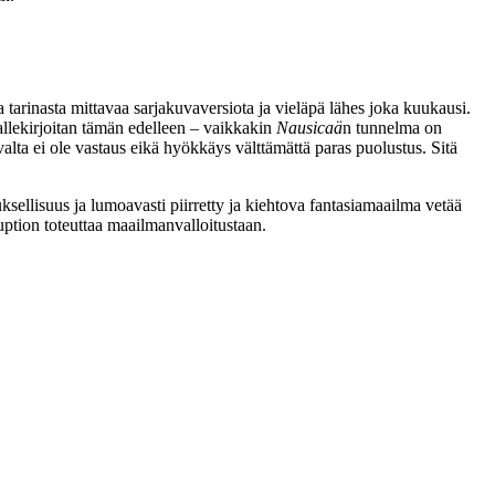
arinasta mittavaa sarjakuvaversiota ja vieläpä lähes joka kuukausi.
allekirjoitan tämän edelleen – vaikkakin
Nausicaä
n tunnelma on
lta ei ole vastaus eikä hyökkäys välttämättä paras puolustus. Sitä
ellisuus ja lumoavasti piirretty ja kiehtova fantasiamaailma vetää
ption toteuttaa maailmanvalloitustaan.