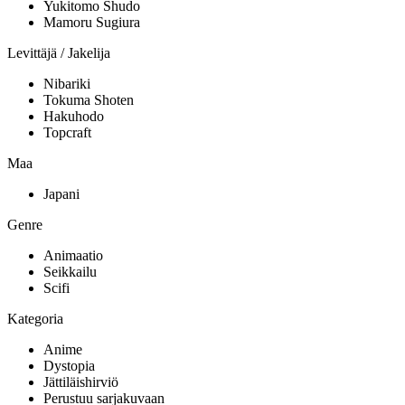
Yukitomo Shudo
Mamoru Sugiura
Levittäjä / Jakelija
Nibariki
Tokuma Shoten
Hakuhodo
Topcraft
Maa
Japani
Genre
Animaatio
Seikkailu
Scifi
Kategoria
Anime
Dystopia
Jättiläishirviö
Perustuu sarjakuvaan