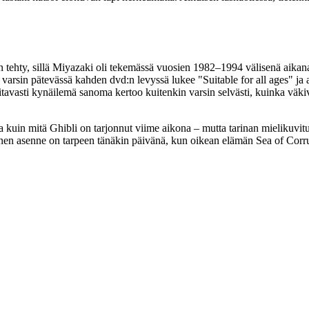
tehty, sillä Miyazaki oli tekemässä vuosien 1982–1994 välisenä aikana t
 varsin pätevässä kahden dvd:n levyssä lukee
"Suitable for all ages"
ja 
tavasti kynäilemä sanoma kertoo kuitenkin varsin selvästi, kuinka väkiva
in mitä Ghibli on tarjonnut viime aikona – mutta tarinan mielikuvituks
nen asenne on tarpeen tänäkin päivänä, kun oikean elämän Sea of Corru