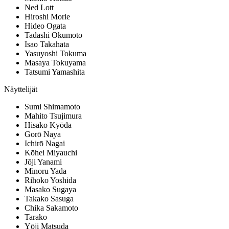
Ned Lott
Hiroshi Morie
Hideo Ogata
Tadashi Okumoto
Isao Takahata
Yasuyoshi Tokuma
Masaya Tokuyama
Tatsumi Yamashita
Näyttelijät
Sumi Shimamoto
Mahito Tsujimura
Hisako Kyōda
Gorō Naya
Ichirō Nagai
Kōhei Miyauchi
Jōji Yanami
Minoru Yada
Rihoko Yoshida
Masako Sugaya
Takako Sasuga
Chika Sakamoto
Tarako
Yōji Matsuda