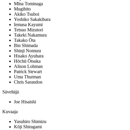
Mīna Tominaga
Mugihito
Akiko Tsuboi
Yoshiko Sakakibara
Iemasa Kayumi
Tetsuo Mizutori
Takeki Nakamura
Takako Ōta
Bin Shimada
Shinji Nomura
Hisako Ayuhara
Hōchū Ōtsuka
Alison Lohman
Patrick Stewart
Uma Thurman
Chris Sarandon
Säveltäjä
Joe Hisaishi
Kuvaaja
Yasuhiro Shimizu
Kōji Shiragami