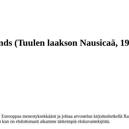
inds (Tuulen laakson Nausicaä, 1
 Eurooppaa menestyksekkäästi ja johtaa arvostelun kirjoitushetkellä Ra
ssä kun on ehdottomasti aikamme tärkeimpiä elokuvantekijöitä.