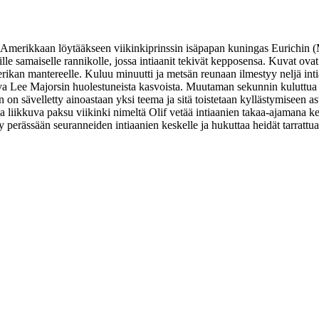
at Amerikkaan löytääkseen viikinkiprinssin isäpapan kuningas Eurichin (
ille samaiselle rannikolle, jossa intiaanit tekivät kepposensa. Kuvat ov
rikan mantereelle. Kuluu minuutti ja metsän reunaan ilmestyy neljä inti
kuva Lee Majorsin huolestuneista kasvoista. Muutaman sekunnin kuluttua 
on sävelletty ainoastaan yksi teema ja sitä toistetaan kyllästymiseen asti
liikkuva paksu viikinki nimeltä Olif vetää intiaanien takaa-ajamana keu
 perässään seuranneiden intiaanien keskelle ja hukuttaa heidät tarrattuaa