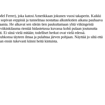
Mel Ferrer
), joka katosi Amerikkaan jokunen vuosi takaperin. Kaikki
at sopivan eeppisiä ja tunnelmaa nostattaa alkutekstien aikana pauhaava
aania. He alkavat sen sileän tien paukuttamaan yhtä viikingeistä
viikinkilauma rientää hidastetussa kuvassa kohti pulaan joutunutta
. Ei siinä vielä mitään; todelliset herkut ovat vielä edessä.
hkonsa täyteen ilmaa ja pulahtaa järven pohjaan. Näyttää jo siltä että
n ensin tukevasti kiinni heitä kintuista.