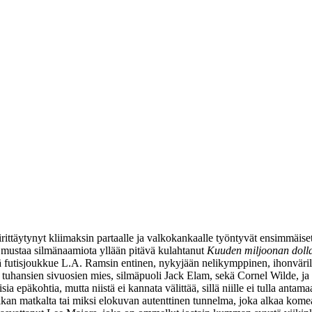
irittäytynyt kliimaksin partaalle ja valkokankaalle työntyvät ensimmäiset
 mustaa silmänaamiota yllään pitävä kulahtanut
Kuuden miljoonan dolla
tää futisjoukkue L.A. Ramsin entinen, nykyjään nelikymppinen, ihonväri
, tuhansien sivuosien mies, silmäpuoli
Jack Elam
, sekä
Cornel Wilde
, j
ia epäkohtia, mutta niistä ei kannata välittää, sillä niille ei tulla anta
an matkalta tai miksi elokuvan autenttinen tunnelma, joka alkaa komeal