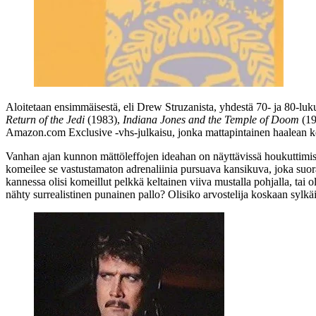
Aloitetaan ensimmäisestä, eli
Drew Struzanista
, yhdestä 70‑ ja 80‑luk
Return of the Jedi
(1983),
Indiana Jones and the Temple of Doom
(19
Amazon.com Exclusive ‑vhs‑julkaisu, jonka mattapintainen haalean kel
Vanhan ajan kunnon mättöleffojen ideahan on näyttävissä houkuttimissa
komeilee se vastustamaton adrenaliinia pursuava kansikuva, joka suor
kannessa olisi komeillut pelkkä keltainen viiva mustalla pohjalla, tai
nähty surrealistinen punainen pallo? Olisiko arvostelija koskaan sylk