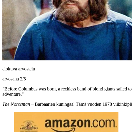
elokuva arvostelu
arvosana
2
/
5
"Before Columbus was born, a reckless band of blond giants sailed t
adventure."
The Norseman
– Barbaarien kuningas! Tämä vuoden 1978 viikinkipläjäys