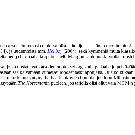
ujen arvostetuimmasta elokuvajulistetaiteilijoista. Hänen meriitteihins
84), ja uudemmista mm.
Hellboy
(2004), sekä kymmeniä muita klassik
tainen ja harmaalla kropatulla MGM‑logon sabluuna-kuviolla koristeltu 
, jotka nostattavat katsojien odotukset orgasmin paltaalle jo pelkästää
astaan saa kaivamaan viimeiset roposet taskunpohjalta. Olisiko kukaan 
 olisiko koskaan syntynyt barbaarielokuvien buumia, jos
John Miliusin
mes
äissytkään
The Norseman
in puoleen, jos tarjolla olisi ollut vain MGM:n 