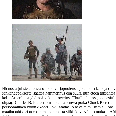
Hienossa julistetaiteessa on toki varjopuolensa, joten kun katsoja on v
sankarieepoksesta, saattaa hämmennys olla suuri, kun eteen tupsahtaa
kohti Amerikkaa yhdessä viikinkitoverinsa Thrallin kanssa, jota esit
ohjaaja
Charles B. Piercen
teini-ikää lähenevä poika
Chuck Pierce Jr.
persoonallinen viikinkikööri. Joku saattaa jo havaita muutamia juonellis
maailmanhistorian ensimmäinen musta viikinki värvättiin mukaan Afrik