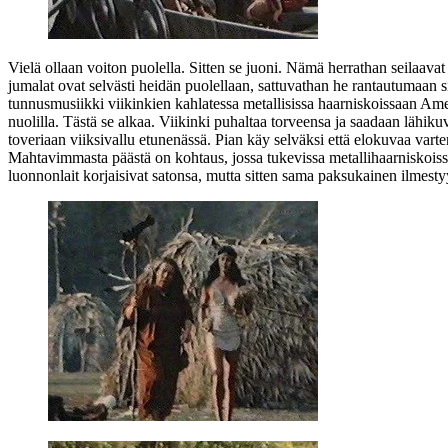
Vielä ollaan voiton puolella. Sitten se juoni. Nämä herrathan seilaav
jumalat ovat selvästi heidän puolellaan, sattuvathan he rantautumaan s
tunnusmusiikki viikinkien kahlatessa metallisissa haarniskoissaan Ame
nuolilla. Tästä se alkaa. Viikinki puhaltaa torveensa ja saadaan lähi
toveriaan viiksivallu etunenässä. Pian käy selväksi että elokuvaa varten 
Mahtavimmasta päästä on kohtaus, jossa tukevissa metallihaarniskoissa 
luonnonlait korjaisivat satonsa, mutta sitten sama paksukainen ilmestyy