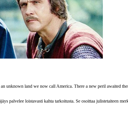
o an unknown land we now call America. There a new peril awaited them
 palvelee loistavasti kahta tarkoitusta. Se osoittaa julistetaiteen merki