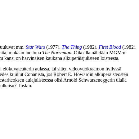
ä kuuluvat mm.
Star Wars
(1977),
The Thing
(1982),
First Blood
(1982),
oita, mukaan luettuna
The Norseman
. Oikealla nähdään MGM:n
kansi on harvinaisen kaukana alkuperäisjulisteen loisteesta.
n elokuvateatterin aulassa, tai sitten videovuokraamon hyllyssä
edes kuullut Conanista, jos
Robert E. Howardin
alkuperäisteosten
tariteoksen aulajulisteessa olisi
Arnold Schwarzeneggerin
tilalla
julkaisu? Tuskin.