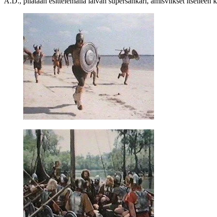
A.D., pilataan esittelemällä laivan supersankari, amisviikset itselle