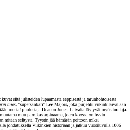
 kuvat siitä julisteiden lupaamasta eeppisestä ja tarunhohtoisesta
rin mies
, "supersankari"
Lee Majors
, joka purjehtii viikinkilaivallaan
ltään musta! puolustaja
Deacon Jones
. Laivalta löytyvät myös tuottaja-
a muutama muu parrakas arpinaama, joten koossa on hyvin
maan mitään selitystä. Tyystin jää hämärän peittoon miksi
la johdatuksella Viikinkien historiaan ja jatkuu vuosiluvulla 1006