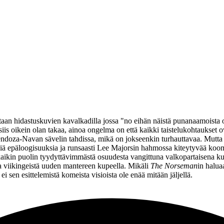
etaan hidastuskuvien kavalkadilla jossa "no eihän näistä punanaamoista 
is oikein olan takaa, ainoa ongelma on että kaikki taistelukohtaukset ova
endoza-Navan
sävelin tahdissa, mikä on jokseenkin turhauttavaa. Mutta
iä epäloogisuuksia ja runsaasti Lee Majorsin hahmossa kiteytyvää koomisu
kaikin puolin tyydyttävimmästä osuudesta vangittuna valkopartaisena ku
 viikingeistä uuden mantereen kupeella. Mikäli
The Norseman
in halua
ei sen esittelemistä komeista visioista ole enää mitään jäljellä.