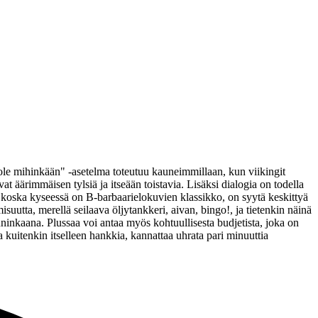
ole mihinkään" ‑asetelma toteutuu kauneimmillaan, kun viikingit
t äärimmäisen tylsiä ja itseään toistavia. Lisäksi dialogia on todella
 koska kyseessä on B‑barbaarielokuvien klassikko, on syytä keskittyä
utta, merellä seilaava öljytankkeri, aivan, bingo!, ja tietenkin näinä
ninkaana. Plussaa voi antaa myös kohtuullisesta budjetista, joka on
a kuitenkin itselleen hankkia, kannattaa uhrata pari minuuttia