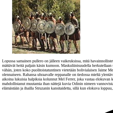
Lopussa samainen pullero on jälleen vaikeuksissa, mitä havainnollist
mättävät heitä paljain käsin kumoon. Maskuliinisuudella herkutellaan si
vähän, joten koko puolitoistatuntinen vietetään bolivialaisen
Jaime M
olennaiseen. Rahansa uhraavalle reppanalle on tiedossa mieltä ylentäv
aikoina lukuisia halpiksia kolunnut Mel Ferrer, joka vastaa elokuvan 
mahdollistanut muutamia ihan nättejä kuvia Odinin nimeen vannovista
elämästään ja ihailla Struzanin kansitaidetta, sillä kun elokuva loppuu, 