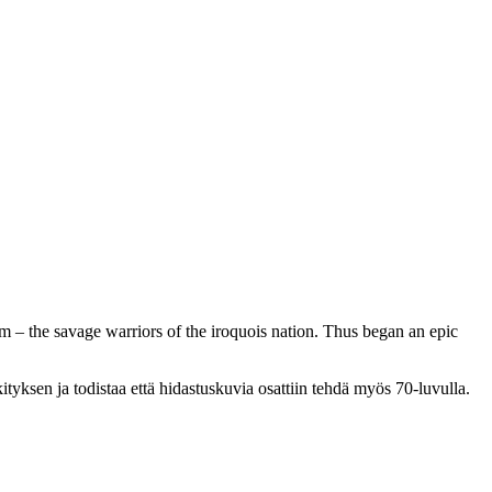
 – the savage warriors of the iroquois nation. Thus began an epic
tyksen ja todistaa että hidastuskuvia osattiin tehdä myös 70‑luvulla.