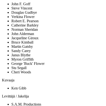
John F. Goff
Steve Vincent
Douglas Gudbye
Verkina Flower
Robert E. Pearson
Catherine Barkley
Norman Sheridan
John Alderman
Jacqueline Giroux
Bruce Kimball
Martin Gatsby
Sandy Carey
Janus Blythe
Myron Griffith
George 'Buck' Flower
Stu Segall
Cheri Woods
Kuvaaja
Ken Gibb
Levittäjä / Jakelija
S.A.M. Productions