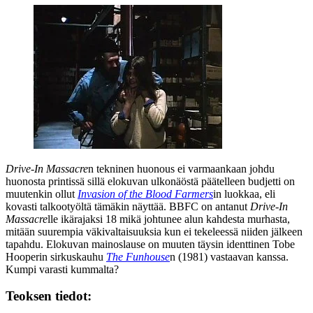
Drive‑In Massacre
n tekninen huonous ei varmaankaan johdu
huonosta printissä sillä elokuvan ulkonäöstä päätelleen budjetti on
muutenkin ollut
Invasion of the Blood Farmers
in luokkaa, eli
kovasti talkootyöltä tämäkin näyttää. BBFC on antanut
Drive‑In
Massacre
lle ikärajaksi 18 mikä johtunee alun kahdesta murhasta,
mitään suurempia väkivaltaisuuksia kun ei tekeleessä niiden jälkeen
tapahdu. Elokuvan mainoslause on muuten täysin identtinen
Tobe
Hooperin
sirkuskauhu
The Funhouse
n (1981) vastaavan kanssa.
Kumpi varasti kummalta?
Teoksen tiedot: