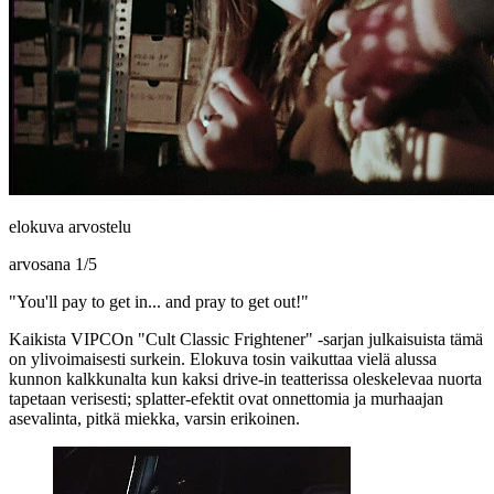
elokuva arvostelu
arvosana
1
/
5
"You'll pay to get in... and pray to get out!"
Kaikista VIPCOn "Cult Classic Frightener" ‑sarjan julkaisuista tämä
on ylivoimaisesti surkein. Elokuva tosin vaikuttaa vielä alussa
kunnon kalkkunalta kun kaksi drive‑in teatterissa oleskelevaa nuorta
tapetaan verisesti; splatter-efektit ovat onnettomia ja murhaajan
asevalinta, pitkä miekka, varsin erikoinen.