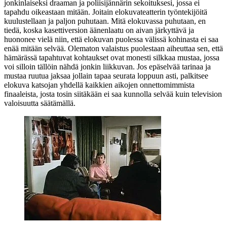
jonkinlaiseksi draaman ja poliisijännärin sekoituksesi, jossa ei
tapahdu oikeastaan mitään. Joitain elokuvateatterin työntekijöitä
kuulustellaan ja paljon puhutaan. Mitä elokuvassa puhutaan, en
tiedä, koska kasettiversion äänenlaatu on aivan järkyttävä ja
huononee vielä niin, että elokuvan puolessa välissä kohinasta ei saa
enää mitään selvää. Olematon valaistus puolestaan aiheuttaa sen, että
hämärässä tapahtuvat kohtaukset ovat monesti silkkaa mustaa, jossa
voi silloin tällöin nähdä jonkin liikkuvan. Jos epäselvää tarinaa ja
mustaa ruutua jaksaa jollain tapaa seurata loppuun asti, palkitsee
elokuva katsojan yhdellä kaikkien aikojen onnettomimmista
finaaleista, josta tosin siitäkään ei saa kunnolla selvää kuin television
valoisuutta säätämällä.