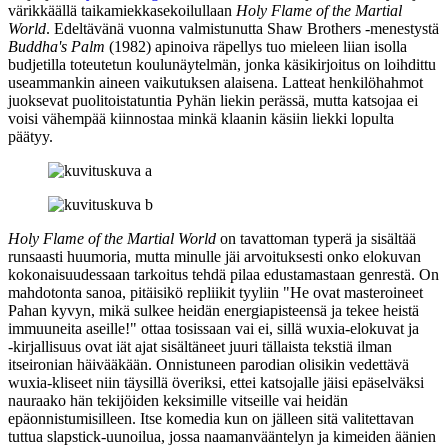
värikkäällä taikamiekkasekoilullaan
Holy Flame of the Martial
World
. Edeltävänä vuonna valmistunutta Shaw Brothers ‑menestystä
Buddha's Palm
(1982) apinoiva räpellys tuo mieleen liian isolla
budjetilla toteutetun koulunäytelmän, jonka käsikirjoitus on loihdittu
useammankin aineen vaikutuksen alaisena. Latteat henkilöhahmot
juoksevat puolitoistatuntia Pyhän liekin perässä, mutta katsojaa ei
voisi vähempää kiinnostaa minkä klaanin käsiin liekki lopulta
päätyy.
Holy Flame of the Martial World
on tavattoman typerä ja sisältää
runsaasti huumoria, mutta minulle jäi arvoituksesti onko elokuvan
kokonaisuudessaan tarkoitus tehdä pilaa edustamastaan genrestä. On
mahdotonta sanoa, pitäisikö repliikit tyyliin
"He ovat masteroineet
Pahan kyvyn, mikä sulkee heidän energiapisteensä ja tekee heistä
immuuneita aseille!"
ottaa tosissaan vai ei, sillä wuxia-elokuvat ja
‑kirjallisuus ovat iät ajat sisältäneet juuri tällaista tekstiä ilman
itseironian häivääkään. Onnistuneen parodian olisikin vedettävä
wuxia-kliseet niin täysillä överiksi, ettei katsojalle jäisi epäselväksi
nauraako hän tekijöiden keksimille vitseille vai heidän
epäonnistumisilleen. Itse komedia kun on jälleen sitä valitettavan
tuttua slapstick-uunoilua, jossa naamanvääntelyn ja kimeiden äänien