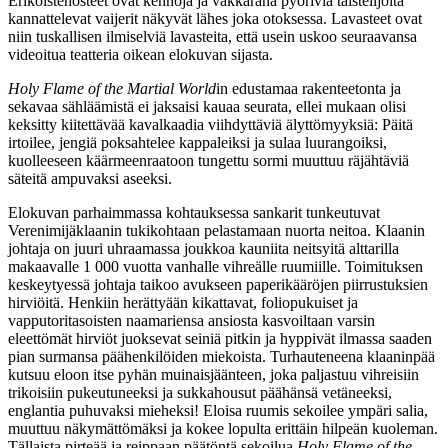
Erikoistehosteet ovat kehnoja ja väkkäränä pyöriviä taistelijoita
kannattelevat vaijerit näkyvät lähes joka otoksessa. Lavasteet ovat
niin tuskallisen ilmiselviä lavasteita, että usein uskoo seuraavansa
videoitua teatteria oikean elokuvan sijasta.
Holy Flame of the Martial World
in edustamaa rakenteetonta ja
sekavaa sähläämistä ei jaksaisi kauaa seurata, ellei mukaan olisi
keksitty kiitettävää kavalkaadia viihdyttäviä älyttömyyksiä: Päitä
irtoilee, jengiä poksahtelee kappaleiksi ja sulaa luurangoiksi,
kuolleeseen käärmeenraatoon tungettu sormi muuttuu räjähtäviä
säteitä ampuvaksi aseeksi.
Elokuvan parhaimmassa kohtauksessa sankarit tunkeutuvat
Verenimijäklaanin tukikohtaan pelastamaan nuorta neitoa. Klaanin
johtaja on juuri uhraamassa joukkoa kauniita neitsyitä alttarilla
makaavalle 1 000 vuotta vanhalle vihreälle ruumiille. Toimituksen
keskeytyessä johtaja taikoo avukseen paperikääröjen piirrustuksien
hirviöitä. Henkiin herättyään kikattavat, foliopukuiset ja
vapputoritasoisten naamariensa ansiosta kasvoiltaan varsin
eleettömät hirviöt juoksevat seiniä pitkin ja hyppivät ilmassa saaden
pian surmansa päähenkilöiden miekoista. Turhauteneena klaaninpää
kutsuu eloon itse pyhän muinaisjäänteen, joka paljastuu vihreisiin
trikoisiin pukeutuneeksi ja sukkahousut päähänsä vetäneeksi,
englantia puhuvaksi mieheksi! Eloisa ruumis sekoilee ympäri salia,
muuttuu näkymättömäksi ja kokee lopulta erittäin hilpeän kuoleman.
Tällaista pirteää ja reippaan päätöntä sekoilua
Holy Flame of the