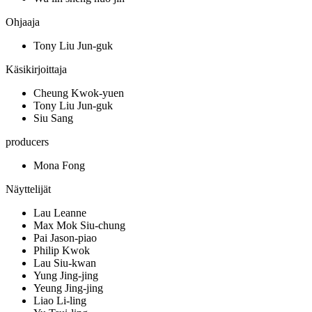
Ohjaaja
Tony Liu Jun-guk
Käsikirjoittaja
Cheung Kwok-yuen
Tony Liu Jun-guk
Siu Sang
producers
Mona Fong
Näyttelijät
Lau Leanne
Max Mok Siu-chung
Pai Jason-piao
Philip Kwok
Lau Siu-kwan
Yung Jing-jing
Yeung Jing-jing
Liao Li-ling