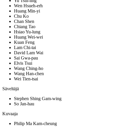
Yu Tsui-ling
Wen Hsueh-erh
Huang Min-yi
Chu Ko
Chan Shen
Chiang Tao
Hsiao Yu-lung
Huang Wei-wei
Kuan Feng
Lam Chi-tai
David Lam Wai
Sai Gwa-pau
Elvis Tsui
Wang Ching-ho
Wang Han-chen
Wei Tien-tsai
Säveltäjä
Stephen Shing Gam-wing
So Jan-hau
Kuvaaja
Philip Ma Kam-cheung