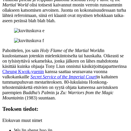
Martial World
olisi totisesti kaivannut monin verroin runsaammin
ollakseen katsomisen arvoinen. Juonta on kokonaisuudessaan turha
lähteä referoimaan, siinä eri klaanit ovat mystisen tehokkaan taika-
aseen perässä blah blah blah.
Pahoittelen, jos sain
Holy Flame of the Martial World
in
kuulostamaan jotenkin mielenkiintoiselta tai hauskalta. Oikeasti se
on tylsistyttävä sekamelska, jonka jälkeen on lähes mahdotonta
käsittää kuinka ohjaaja Tony Liun onnistui käsikirjoittajapartnerinsa
Cheung Kwok-yuenin
kanssa saattaa seuraavana vuonna
valkokankaille
Secret Service of the Imperial Court
in kaltainen
tummanpuhuvan mestariteoksen. 80‑lukulaista Honkong-
tehostemäiskettä etsivien on syytä ohjata katseensa aavistuksen
parempien
Buddha's Palm
in ja
Zu: Warriors from the Magic
Mountain
in (1983) suuntaan.
Teoksen tiedot:
Elokuvan muut nimet
Wu lin sheng huo jin