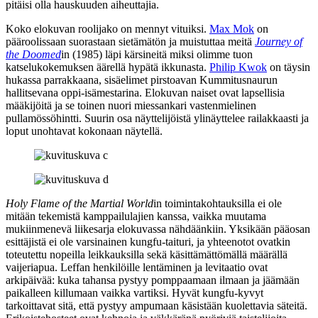
pitäisi olla hauskuuden aiheuttajia.
Koko elokuvan roolijako on mennyt vituiksi.
Max Mok
on
pääroolissaan suorastaan sietämätön ja muistuttaa meitä
Journey of
the Doomed
in (1985) läpi kärsineitä miksi olimme tuon
katselukokemuksen äärellä hypätä ikkunasta.
Philip Kwok
on täysin
hukassa parrakkaana, sisäelimet pirstoavan Kummitusnaurun
hallitsevana oppi-isämestarina. Elokuvan naiset ovat lapsellisia
määkijöitä ja se toinen nuori miessankari vastenmielinen
pullamössöhintti. Suurin osa näyttelijöistä ylinäyttelee railakkaasti ja
loput unohtavat kokonaan näytellä.
Holy Flame of the Martial World
in toimintakohtauksilla ei ole
mitään tekemistä kamppailulajien kanssa, vaikka muutama
mukiinmenevä liikesarja elokuvassa nähdäänkiin. Yksikään pääosan
esittäjistä ei ole varsinainen kungfu-taituri, ja yhteenotot ovatkin
toteutettu nopeilla leikkauksilla sekä käsittämättömällä määrällä
vaijeriapua. Leffan henkilöille lentäminen ja levitaatio ovat
arkipäivää: kuka tahansa pystyy pomppaamaan ilmaan ja jäämään
paikalleen killumaan vaikka vartiksi. Hyvät kungfu-kyvyt
tarkoittavat sitä, että pystyy ampumaan käsistään kuolettavia säteitä.