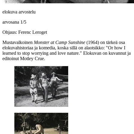
elokuva arvostelu
arvosana
1
/
5
Ohjaus: Ferenc Leroget
Mustavalkoinen
Monster at Camp Sunshine
(1964) on tärkeä osa
elokuvahistoriaa ja komedia, koska sillä on alaotsikko:
"Or how I
learned to stop worrying and love nature."
Elokuvan on kuvannut ja
editoinut
Motley Crue
.