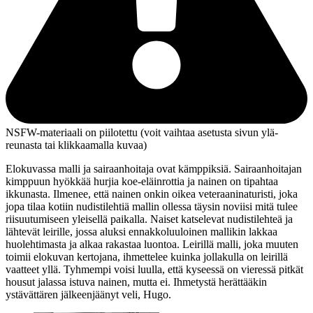
NSFW-materiaali on piilotettu (voit vaihtaa asetusta sivun ylä­
reunasta tai klikkaamalla kuvaa)
Elokuvassa malli ja sairaanhoitaja ovat kämppiksiä. Sairaanhoitajan
kimppuun hyökkää hurjia koe‑eläinrottia ja nainen on tipahtaa
ikkunasta. Ilmenee, että nainen onkin oikea veteraaninaturisti, joka
jopa tilaa kotiin nudistilehtiä mallin ollessa täysin noviisi mitä tulee
riisuutumiseen yleisellä paikalla. Naiset katselevat nudistilehteä ja
lähtevät leirille, jossa aluksi ennakkoluuloinen mallikin lakkaa
huolehtimasta ja alkaa rakastaa luontoa. Leirillä malli, joka muuten
toimii elokuvan kertojana, ihmettelee kuinka jollakulla on leirillä
vaatteet yllä. Tyhmempi voisi luulla, että kyseessä on vieressä pitkät
housut jalassa istuva nainen, mutta ei. Ihmetystä herättääkin
ystävättären jälkeenjäänyt veli, Hugo.