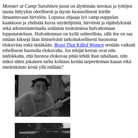
Monster at Camp Sunshine
n juoni on älyttömän nerokas ja tyttöjen
tausta liittyykin oleellisesti ja täysin luonnollisesti leirille
ilmaantuvaan hirviöön. Lopussa ohjaaja lyö camp-nappulan
kaakkoon ja yhdistää kuvia näyttelijöistä, hirviöstä ja räjähdyksistä
sekä arkistomateriaalia sotilaista tositoimissa hulvattomaan
lopputaisteluun. Hulvattomuus on kyllä suhteellista, sillä itse en saa
mitään kiksejä liian ilmiselvästi tarkoituksellisesti huonoista
elokuvista enkä tästäkään.
Beast That Killed Women
sentään vaikutti
rehellisesti huonolta elokuvalta. Jos tekijät kerran ovat niin
taidokkaita, että huonoa elokuvaa pitää tehdä ihan tahallaan, niin
miksi sitten jokainen turha kohtaus kestää tarpeettoman kauan eikä
mielenkiinto kestä yllä millään?