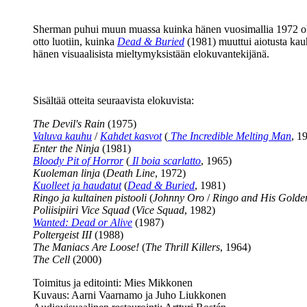
Sherman puhui muun muassa kuinka hänen vuosimallia 1972 o
otto luotiin, kuinka
Dead & Buried
(1981) muuttui aiotusta ka
hänen visuaalisista mieltymyksistään elokuvantekijänä.
Sisältää otteita seuraavista elokuvista:
The Devil's Rain
(1975)
Valuva kauhu
/
Kahdet kasvot
(
The Incredible Melting Man
, 1
Enter the Ninja
(1981)
Bloody Pit of Horror
(
Il boia scarlatto
, 1965)
Kuoleman linja
(
Death Line
, 1972)
Kuolleet ja haudatut
(
Dead & Buried
, 1981)
Ringo ja kultainen pistooli
(
Johnny Oro
/
Ringo and His Golden
Poliisipiiri Vice Squad
(
Vice Squad
, 1982)
Wanted: Dead or Alive
(1987)
Poltergeist III
(1988)
The Maniacs Are Loose!
(
The Thrill Killers
, 1964)
The Cell
(2000)
Toimitus ja editointi: Mies Mikkonen
Kuvaus:
Aarni Vaarnamo
ja Juho Liukkonen