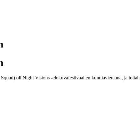
n
n
d) oli Night Visions -elokuvafestivaalien kunniavieraana, ja tottahan t