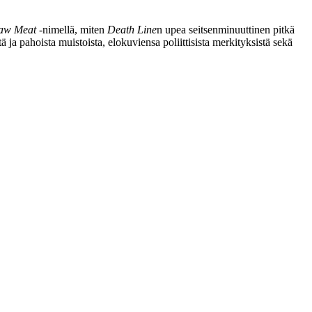
aw Meat
‑nimellä, miten
Death Line
n upea seitsenminuuttinen pitkä
 ja pahoista muistoista, elokuviensa poliittisista merkityksistä sekä