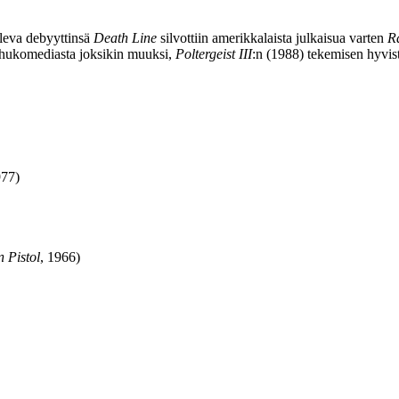
leva debyyttinsä
Death Line
silvottiin amerikkalaista julkaisua varten
R
uhukomediasta joksikin muuksi,
Poltergeist III
:n (1988) tekemisen hyvistä
977)
 Pistol
, 1966)