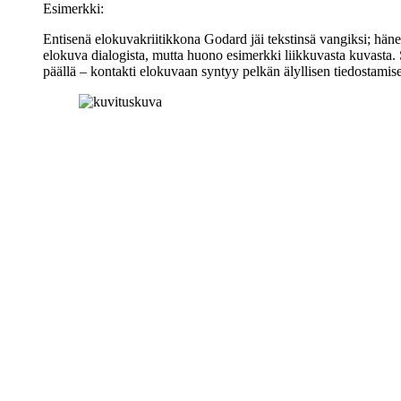
Esimerkki:
Entisenä elokuvakriitikkona Godard jäi tekstinsä vangiksi; hänen 
elokuva dialogista, mutta huono esimerkki liikkuvasta kuvasta
päällä – kontakti elokuvaan syntyy pelkän älyllisen tiedostamise