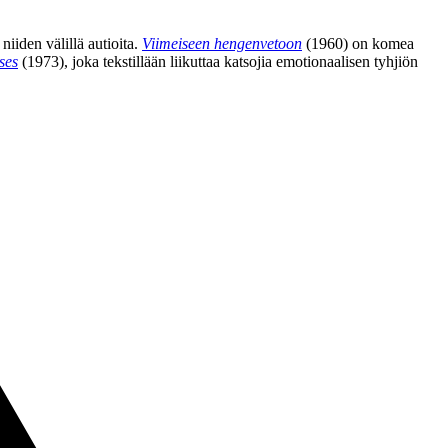
niiden välillä autioita.
Viimeiseen hengenvetoon
(1960) on komea
ses
(1973), joka tekstillään liikuttaa katsojia emotionaalisen tyhjiön