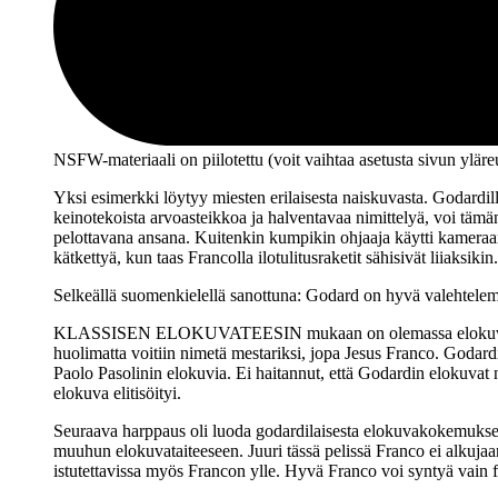
NSFW-materiaali on piilotettu (voit vaihtaa asetusta sivun ylä­r
Yksi esimerkki löytyy miesten erilaisesta naiskuvasta. Godardi
keinotekoista arvoasteikkoa ja halventavaa nimittelyä, voi tämän
pelottavana ansana. Kuitenkin kumpikin ohjaaja käytti kameraa
kätkettyä, kun taas Francolla ilotulitusraketit sähisivät liiaksikin.
Selkeällä suomenkielellä sanottuna: Godard on hyvä valehtele
KLASSISEN ELOKUVATEESIN mukaan on olemassa elokuva ennen G
huolimatta voitiin nimetä mestariksi, jopa Jesus Franco. Godar
Paolo Pasolinin
elokuvia. Ei haitannut, että Godardin elokuvat nä
elokuva elitisöityi.
Seuraava harppaus oli luoda godardilaisesta elokuvakokemuksesta
muuhun elokuvataiteeseen. Juuri tässä pelissä Franco ei alkujaa
istutettavissa myös Francon ylle. Hyvä Franco voi syntyä vain f