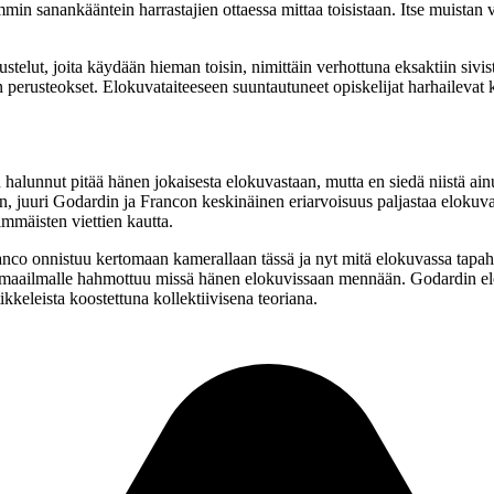
in sanankääntein harrastajien ottaessa mittaa toisistaan. Itse muistan 
telut, joita käydään hieman toisin, nimittäin verhottuna eksaktiin sivis
n
perusteokset. Elokuvataiteeseen suuntautuneet opiskelijat harhailevat 
nnut pitää hänen jokaisesta elokuvastaan, mutta en siedä niistä ainutt
ään, juuri Godardin ja Francon keskinäinen eriarvoisuus paljastaa eloku
mmäisten viettien kautta.
ranco onnistuu kertomaan kamerallaan tässä ja nyt mitä elokuvassa tapaht
 maailmalle hahmottuu missä hänen elokuvissaan mennään. Godardin elokuv
kkeleista koostettuna kollektiivisena teoriana.