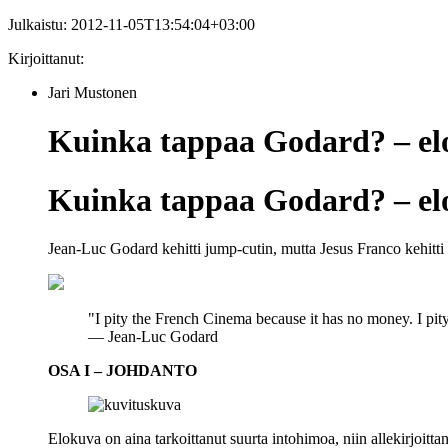
Julkaistu:
2012-11-05T13:54:04+03:00
Kirjoittanut:
Jari Mustonen
Kuinka tappaa Godard? – elo
Kuinka tappaa Godard? – elo
Jean-Luc Godard kehitti jump-cutin, mutta Jesus Franco kehitti
"I pity the French Cinema because it has no money. I pit
—
Jean‑Luc Godard
OSA I – JOHDANTO
Elokuva on aina tarkoittanut suurta intohimoa, niin allekirjoittan