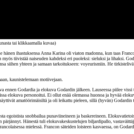
eunasta tai klikkaamalla kuvaa)
lle hänen ihastuksensa
Anna Karina
oli viaton madonna, kun taas Franc
 myös tiivistää naiseuden kahdeksi eri puoleksi: sieluksi ja lihaksi. Go
nsa siihen yhteen ja samaan tarkoitukseen: voyeurismiin. He tirkisteli
maan, kaunistelemaan motiivejaan.
odardia ja elokuva Godardin jälkeen. Lauseessa piilee vissi totuu
dissa elokuva personoitui. Ei ollut enää olemassa huonoa ja hyvää elok
yttivät amatöörimäisiltä ja oli leikattu pieleen, sillä (hyvän) Godardin 
 egoistista snobbailua punaviineineen ja baskereineen. Elokuvatietoisuu
n pärjännyt. Hänestä tuli elokuvakeskustelujen biljardipallo, vastaväit
rancolaisessa mielessä. Francon säteiden loisteen kasvaessa, on Godard