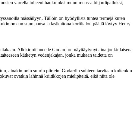
vuosien varrella tulleeni haukutuksi muun muassa biljardipalloksi,
tyssanoilla mässäilyyn. Tällöin on hyödyllistä tuntea termejä kuten
kukin omaan suuntaansa ja lasikattona korttitalon päältä löytyy
Henry
akaan. Allekirjoittaneelle Godard on näyttäytynyt aina jonkinlaisena
vataiteeseen kätketyn vedenjakajan, jonka mukaan taidetta on
uu, ainakin noin suurin piirtein. Godardin suhteen tarvitaan kuitenkin
at ovatkin lähinnä kriitikkojen mielipiteitä, eikä niitä ole