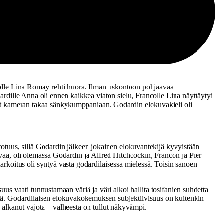
olle
Lina Romay
rehti huora. Ilman uskontoon pohjaavaa
dardille Anna oli ennen kaikkea viaton sielu, Francolle Lina näyttäytyi
vät kameran takaa sänkykumppaniaan. Godardin elokuvakieli oli
s, sillä Godardin jälkeen jokainen elokuvantekijä kyvyistään
uvaa, oli olemassa Godardin ja
Alfred Hitchcockin
, Francon ja
Pier
tarkoitus oli syntyä vasta godardilaisessa mielessä. Toisin sanoen
s vaati tunnustamaan väriä ja väri alkoi hallita tosifanien suhdetta
täjä. Godardilaisen elokuvakokemuksen subjektiivisuus on kuitenkin
 alkanut vajota – valheesta on tullut näkyvämpi.