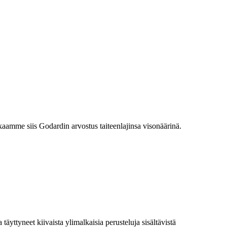
kaamme siis Godardin arvostus taiteenlajinsa visonäärinä.
täyttyneet kiivaista ylimalkaisia perusteluja sisältävistä