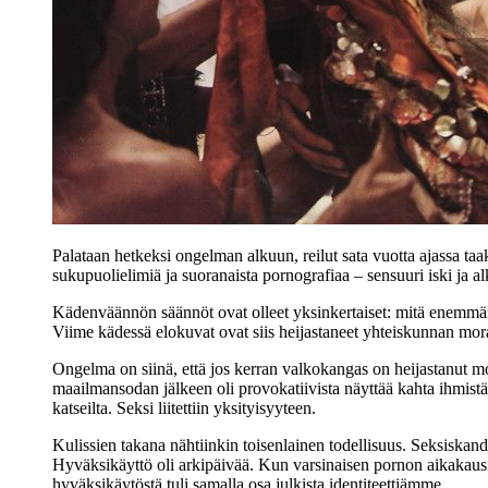
Palataan hetkeksi ongelman alkuun, reilut sata vuotta ajassa taa
sukupuolielimiä ja suoranaista pornografiaa – sensuuri iski j
Kädenväännön säännöt ovat olleet yksinkertaiset: mitä enemmän s
Viime kädessä elokuvat ovat siis heijastaneet yhteiskunnan moraali
Ongelma on siinä, että jos kerran valkokangas on heijastanut 
maailmansodan jälkeen oli provokatiivista näyttää kahta ihmistä,
katseilta. Seksi liitettiin yksityisyyteen.
Kulissien takana nähtiinkin toisenlainen todellisuus. Seksiskanda
Hyväksikäyttö oli arkipäivää. Kun varsinaisen pornon aikakausi
hyväksikäytöstä tuli samalla osa julkista identiteettiämme.