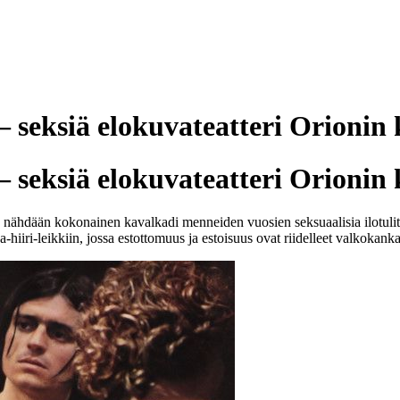
 seksiä elokuvateatteri Orionin 
 seksiä elokuvateatteri Orionin 
 nähdään kokonainen kavalkadi menneiden vuosien seksuaalisia ilotulituk
ri-leikkiin, jossa estottomuus ja estoisuus ovat riidelleet valkokanka