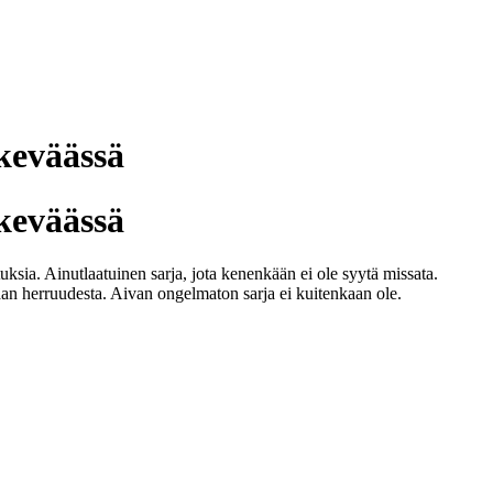
keväässä
keväässä
sia. Ainutlaatuinen sarja, jota kenenkään ei ole syytä missata.
an herruudesta. Aivan ongelmaton sarja ei kuitenkaan ole.