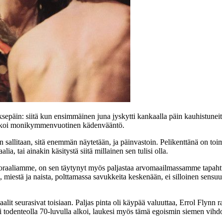
ksepäin: siitä kun ensimmäinen juna jyskytti kankaalla päin kauhistunei
a alkoi monikymmenvuotinen kädenvääntö.
allitaan, sitä enemmän näytetään, ja päinvastoin. Pelikenttänä on toim
a, tai ainakin käsitystä siitä millainen sen tulisi olla.
moraaliamme, on sen täytynyt myös paljastaa arvomaailmassamme tapaht
 miestä ja naista, polttamassa savukkeita keskenään, ei silloinen sensuur
alit seurasivat toisiaan. Paljas pinta oli käypää valuuttaa,
Errol Flynn
ra
 todenteolla 70‑luvulla alkoi, laukesi myös tämä egoismin siemen vihdo