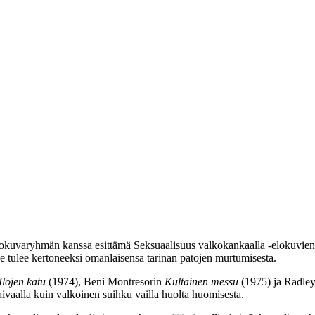
aryhmän kanssa esittämä Seksuaalisuus valkokankaalla ‑elokuvien ka
e tulee kertoneeksi omanlaisensa tarinan patojen murtumisesta.
Ilojen katu
(1974),
Beni Montresorin
Kultainen messu
(1975) ja
Radley
i taivaalla kuin valkoinen suihku vailla huolta huomisesta.