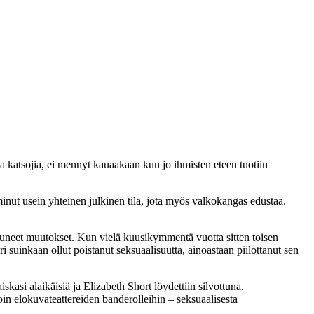
ta katsojia, ei mennyt kauaakaan kun jo ihmisten eteen tuotiin
inut usein yhteinen julkinen tila, jota myös valkokangas edustaa.
uneet muutokset. Kun vielä kuusikymmentä vuotta sitten toisen
i suinkaan ollut poistanut seksuaalisuutta, ainoastaan piilottanut sen
iskasi alaikäisiä ja
Elizabeth Short
löydettiin silvottuna.
in elokuvateattereiden banderolleihin – seksuaalisesta