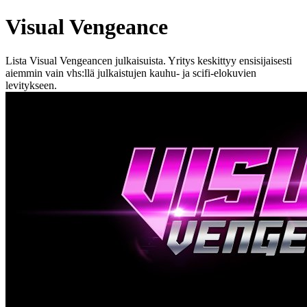
Visual Vengeance
Lista Visual Vengeancen julkaisuista. Yritys keskittyy ensisijaisesti
aiemmin vain vhs:llä julkaistujen kauhu- ja scifi-elokuvien
levitykseen.