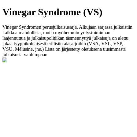
Vinegar Syndrome (VS)
Vinegar Syndromen perusjulkaisusarja. Alkujaan sarjassa julkaistiin
kaikkea mahdollista, mutta myöhemmin yritystoiminnan
laajennuttua ja julkaisupolitiikan täsmennyttyä julkaisuja on alettu
jakaa tyyppikohtaisesti erillisiin alasarjoihin (VSA, VSL, VSP,
VSU, Mélusine, jne.) Lista on järjestetty oletuksena uusimmasta
julkaisusta vanhimpaan.