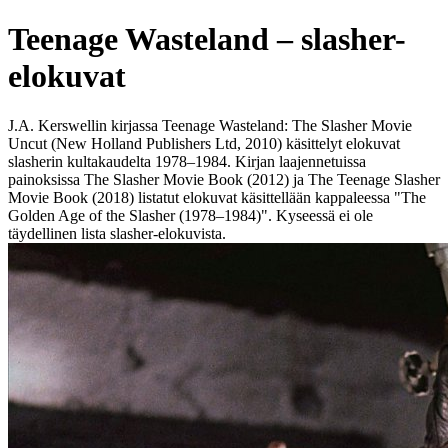
Teenage Wasteland – slasher-
elokuvat
J.A. Kerswellin kirjassa Teenage Wasteland: The Slasher Movie
Uncut (New Holland Publishers Ltd, 2010) käsittelyt elokuvat
slasherin kultakaudelta 1978–1984. Kirjan laajennetuissa
painoksissa The Slasher Movie Book (2012) ja The Teenage Slasher
Movie Book (2018) listatut elokuvat käsittellään kappaleessa "The
Golden Age of the Slasher (1978–1984)". Kyseessä ei ole
täydellinen lista slasher-elokuvista.