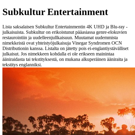
Subkultur Entertainment
Lista saksalaisen Subkultur Entertainmentin 4K UHD ja Blu-ray -
julkaisuista. Subkultur on erikoistunut pääasiassa genre-elokuvien
restaurointiin ja uudelleenjullkaisuun. Muutamat uudemmista
nimekkeistä ovat yhteistyöjulkaisuja Vinegar Syndromen OCN
Distributionin kanssa. Listalta on jätetty pois ei-englantiystävälliset
julkaisut. Jos nimekkeen kohdalla ei ole erikseen mainintaa
ääniraidasta tai tekstityksestä, on mukana alkuperäinen ääniraita ja
tekstitys englanniksi.