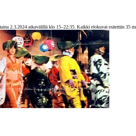
aina 2.3.2024 aikavälillä klo 15–22:35. Kaikki elokuvat esitettiin 35 mm