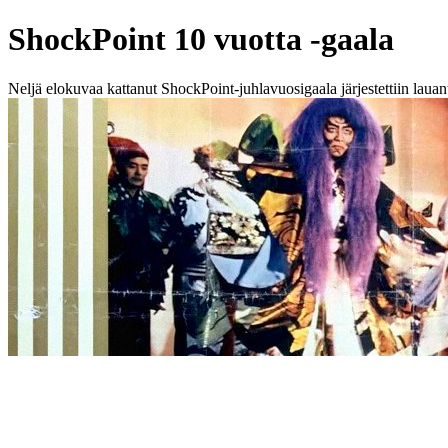
ShockPoint 10 vuotta -gaala
Neljä elokuvaa kattanut ShockPoint-juhlavuosigaala järjestettiin lauant