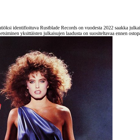
y-yhtiöksi identifioituva Rustblade Records on vuodesta 2022 saakka julk
n etsiminen yksittäisten julkaisujen laadusta on suositeltavaa ennen osto