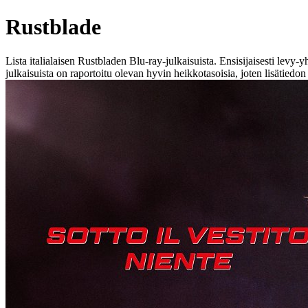
Rustblade
Lista italialaisen Rustbladen Blu-ray-julkaisuista. Ensisijaisesti lev
julkaisuista on raportoitu olevan hyvin heikkotasoisia, joten lisätiedo