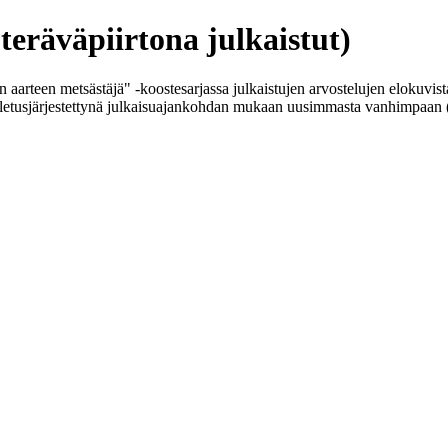
eräväpiirtona julkaistut)
 aarteen metsästäjä" -koostesarjassa julkaistujen arvostelujen elokuvist
lta oletusjärjestettynä julkaisuajankohdan mukaan uusimmasta vanhimpaa