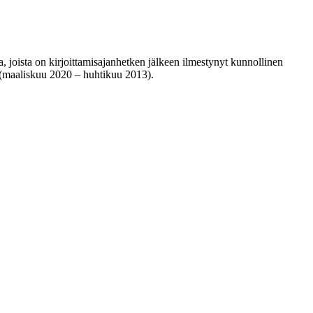
a, joista on kirjoittamisajanhetken jälkeen ilmestynyt kunnollinen
n (maaliskuu 2020 – huhtikuu 2013).