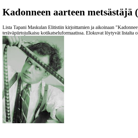
Kadonneen aarteen metsästäjä (t
Lista Tapani Maskulan Elitistiin kirjoittamien ja aikoinaan "Kadonneen
teräväpiirtojulkaisu kotikatseluformaatissa. Elokuvat löytyvät lista