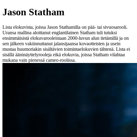
Jason Statham
Lista elokuvista, joissa Jason Stathamilla on pää- tai sivuosarooli.
Uransa mallina aloittanut englantilainen Statham tuli tutuksi
ensimmäisistä elokuvarooleistaan 2000-luvun alun tietämillä ja on
sen jälkeen vakiinnuttanut jalansijaansa kovaotteisten ja usein
mustaa huumoriakin sisältävien toimintaelokuvien tähtenä. Lista ei
sisällä ääninäyttelyrooleja eikä elokuvia, joissa Statham vilahtaa
mukana vain pienessä cameo-roolissa.