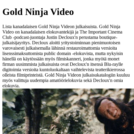
Gold Ninja Video
Lista kanadalaisen Gold Ninja Videon julkaisuista. Gold Ninja
Video on kanadalaisen elokuvantekijä ja The Important Cinema
Club -podcast-juontaja Justin Decloux'n perustama boutique-
julkaisijayritys. Decloux aloitti yritystoiminnan pienimuotoisen
varovaisesti julkaisemalla lähinnä restauroimattomia versioita
lisenssimaksuttomista public domain -elokuvista, mutta nykyisin
hänellä on käytössään myös filmiskanneri, jonka myötä monet
firman uusimmista julkaisuista ovat Decloux'n itsensä Blu-raylle
digitoimia versioita kuntoluokaltaan vaihtelevista teatterikierrossa
olleista filmiprinteistä. Gold Ninja Videon julkaisukatalogiin kuuluu
myös valittuja uudempia amatöörielokuvia sekä Decloux'n omia
elokuvia.