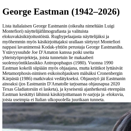
George Eastman (1942–2026)
Lista italialaisen George Eastmanin (oikealta nimeltään Luigi
Montefiori) näyttelijäfilmografiasta ja valituista
elokuvakäsikirjoitustöistä. Rugbypelaajasta näyttelijäksi ja
myöhemmin myös käsikirjoittajaksi urallaan siirtynyt Montefiori
nappasi lavanimensä Kodak-yhtiön perustaja George Eastmanilta.
Ystävyyssuhde Joe D'Amaton kanssa poiki useita
yhteistyöprojekteja, joista tunnetuin lie makaaberi
suolensyöntiklassikko Antropophagus (1980). Vuonna 1990
Eastman kokeili siipiään myös ohjaajana, mutta kriitikot lyttäsivät
Metamorphosis-nimisen esikoisohjauksen mälsäksi Cronenbergin
Kärpästä (1986) matkivaksi vedätykseksi. Ohjaustyö jäi Eastmanin
ainoaksi (jos Eastmanin D'Amatolle tarjoamaa ohjausapua 2020
Texas Gladiatorsiin ei lasketa), ja kyseisestä ajanhetkestä eteenpäin
Eastman keskittyi lähinnä käsikirjoittamaan tv-sarjoja ja -elokuvia,
joista useimpia ei Italian ulkopuolella juurikaan tunneta.