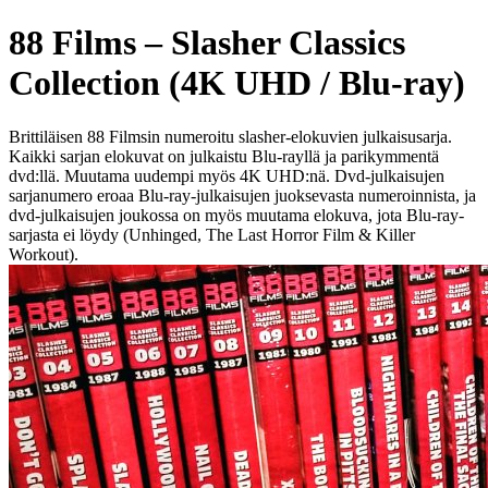
88 Films – Slasher Classics
Collection (4K UHD / Blu-ray)
Brittiläisen 88 Filmsin numeroitu slasher-elokuvien julkaisusarja.
Kaikki sarjan elokuvat on julkaistu Blu-rayllä ja parikymmentä
dvd:llä. Muutama uudempi myös 4K UHD:nä. Dvd-julkaisujen
sarjanumero eroaa Blu-ray-julkaisujen juoksevasta numeroinnista, ja
dvd-julkaisujen joukossa on myös muutama elokuva, jota Blu-ray-
sarjasta ei löydy (Unhinged, The Last Horror Film & Killer
Workout).