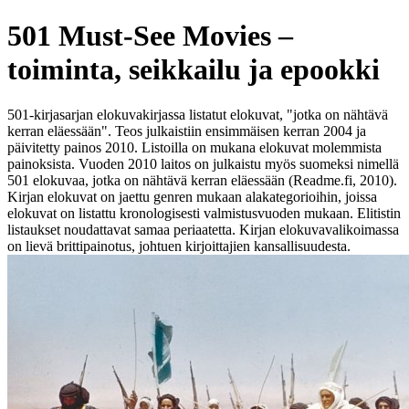
501 Must-See Movies –
toiminta, seikkailu ja epookki
501-kirjasarjan elokuvakirjassa listatut elokuvat, "jotka on nähtävä
kerran eläessään". Teos julkaistiin ensimmäisen kerran 2004 ja
päivitetty painos 2010. Listoilla on mukana elokuvat molemmista
painoksista. Vuoden 2010 laitos on julkaistu myös suomeksi nimellä
501 elokuvaa, jotka on nähtävä kerran eläessään (Readme.fi, 2010).
Kirjan elokuvat on jaettu genren mukaan alakategorioihin, joissa
elokuvat on listattu kronologisesti valmistusvuoden mukaan. Elitistin
listaukset noudattavat samaa periaatetta. Kirjan elokuvavalikoimassa
on lievä brittipainotus, johtuen kirjoittajien kansallisuudesta.