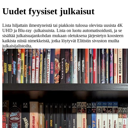
Uudet fyysiset julkaisut
Lista hiljattain ilmestyneistä tai piakkoin tulossa olevista uusista 4K
UHD ja Blu-ray -julkaisuista. Lista on luotu automatisoidusti, ja se
sisältää julkaisuajankohdan mukaan oletuksena järjestetyn koosteen
kaikista niistä nimekkeistä, jotka löytyvät Elitistin sivuston muilta
julkaisijalistoilta.