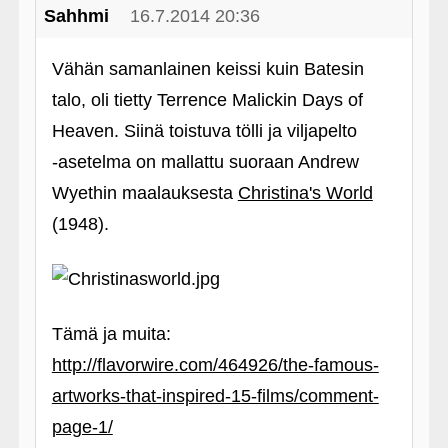
Sahhmi
16.7.2014 20:36
Vähän samanlainen keissi kuin Batesin
talo, oli tietty Terrence Malickin Days of
Heaven. Siinä toistuva tölli ja viljapelto
‑asetelma on mallattu suoraan Andrew
Wyethin maalauksesta
Christina's World
(1948).
Tämä ja muita:
http://flavorwire.com/464926/the-famous-
artworks-that-inspired-15-films/comment-
page-1/