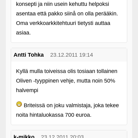
konsepti ja niin usein kehuttu helpoksi
asentaa että pakko siinå on olla perääkin.
Oma verkkoarkkitehtuuri tietysti auttaa
asiaa.
Antti Tohka
23.12.2011 19:14
Kyllä mulla toiveissa olis tosiaan tollainen
Oliven ‑tyyppinen vehje, mutta noin 50%
halvempi
Briteissä on joku valmistaja, joka tekee
noita hintaluokassa 700 euroa.
k-mikko
23.12.2011 20:03