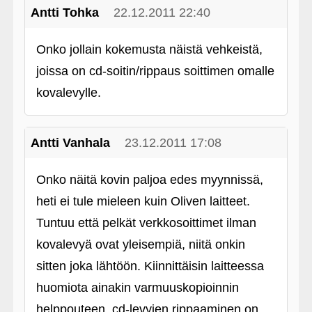
Antti Tohka
22.12.2011 22:40
Onko jollain kokemusta näistä vehkeistä,
joissa on cd-soitin/rippaus soittimen omalle
kovalevylle.
Antti Vanhala
23.12.2011 17:08
Onko näitä kovin paljoa edes myynnissä,
heti ei tule mieleen kuin Oliven laitteet.
Tuntuu että pelkät verkkosoittimet ilman
kovalevyä ovat yleisempiä, niitä onkin
sitten joka lähtöön. Kiinnittäisin laitteessa
huomiota ainakin varmuuskopioinnin
helppouteen, cd-levyjen rippaaminen on