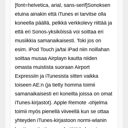
[font=helvetica, arial, sans-serif]Sonoksen
etuina ainakin että iTunes ei tarvitse olla
koneella päällä, pelkkä verkkolevy riittää ja
että eri Sonos-yksiköissä voi soittaa eri
musiikkia samanaikaisesti. Toki jos on
esim. iPod Touch ja/tai iPad niin noillahan
soittaa musaa Airplayn kautta niiden
omasta muistista suoraan Airport
Expressiin ja iTunesista sitten vaikka
toiseen AE:n (ja tietty homma toimii
samanaikaisesti eri koneilta joissa on omat
iTunes-kirjastot). Apple Remote ‑ohjelma
toimii myös pienellä viiveellä kun se ottaa
yhteyden iTunes-kirjastoon normi-wlanin