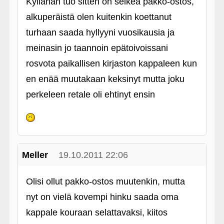
Kyllähän tuo sitten on selkeä pakko-ostos,
alkuperäistä olen kuitenkin koettanut
turhaan saada hyllyyni vuosikausia ja
meinasin jo taannoin epätoivoissani
rosvota paikallisen kirjaston kappaleen kun
en enää muutakaan keksinyt mutta joku
perkeleen retale oli ehtinyt ensin
Meller
19.10.2011 22:06
Olisi ollut pakko-ostos muutenkin, mutta
nyt on vielä kovempi hinku saada oma
kappale kouraan selattavaksi, kiitos