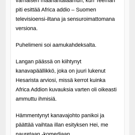
varhaisen maanantaiaamun, kun Teeman
piti esittää Africa addio – Suomen
televisioensi-iltana ja sensuroimattomana
versiona.
Puhelimeni soi aamukahdeksalta.
Langan päässä on kiihtynyt
kanavapäällikkö, joka on juuri lukenut
Hesarista arviosi, missä kerrot kuinka
Africa Addion kuvauksia varten oli oikeasti
ammuttu ihmisiä.
Hämmentynyt kanavajohto panikoi ja
päättää vaihtaa illan esityksen Hei, me
nauretaan ‑komediaan.