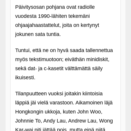
Päivitysosan pohjana ovat radiolle
vuodesta 1990-lähiten tekemäni
ohjaajahaastattelut, joita on kertynyt
jokunen sata tuntia.
Tuntui, että ne on hyvä saada tallennettua
myös tekstimuotoon; eiväthän minidiskit,
sekä dat- ja c-kasetit välttämättä säily
ikuisesti.
Tilanpuutteen vuoksi joitakin kiintoisia
läppiä jäi vielä varastoon. Aikamoinen läjä
Hongkongin ukkoja, kuten John Woo,
Johnnie To, Andy Lau, Andrew Lau, Wong
Kar-wai piti jättää pois, mutta eipä niitä