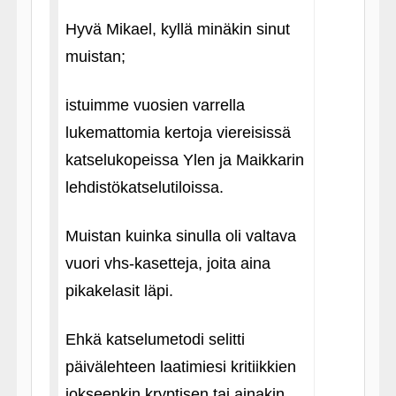
Hyvä Mikael, kyllä minäkin sinut
muistan;
istuimme vuosien varrella
lukemattomia kertoja viereisissä
katselukopeissa Ylen ja Maikkarin
lehdistökatselutiloissa.
Muistan kuinka sinulla oli valtava
vuori vhs-kasetteja, joita aina
pikakelasit läpi.
Ehkä katselumetodi selitti
päivälehteen laatimiesi kritiikkien
jokseenkin kryptisen tai ainakin