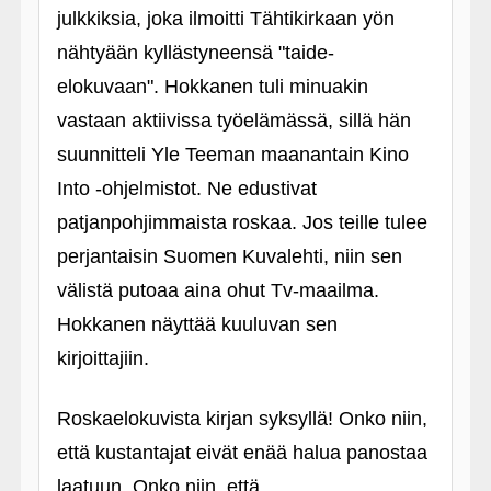
julkkiksia, joka ilmoitti Tähtikirkaan yön
nähtyään kyllästyneensä "taide-
elokuvaan". Hokkanen tuli minuakin
vastaan aktiivissa työelämässä, sillä hän
suunnitteli Yle Teeman maanantain Kino
Into ‑ohjelmistot. Ne edustivat
patjanpohjimmaista roskaa. Jos teille tulee
perjantaisin Suomen Kuvalehti, niin sen
välistä putoaa aina ohut Tv-maailma.
Hokkanen näyttää kuuluvan sen
kirjoittajiin.
Roskaelokuvista kirjan syksyllä! Onko niin,
että kustantajat eivät enää halua panostaa
laatuun. Onko niin, että