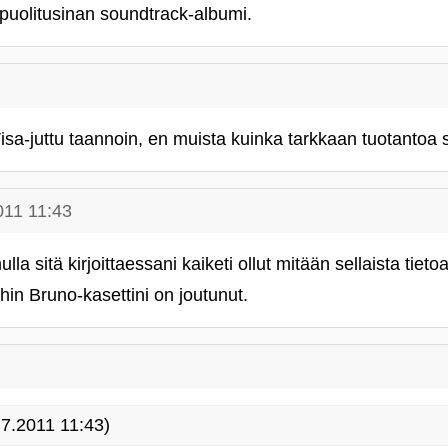
n puolitusinan soundtrack-albumi.
sa-juttu taannoin, en muista kuinka tarkkaan tuotantoa si
011 11:43
la sitä kirjoittaessani kaiketi ollut mitään sellaista tieto
ihin Bruno-kasettini on joutunut.
7.2011 11:43)