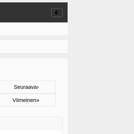
🌓
›
Seuraava
»
Viimeinen