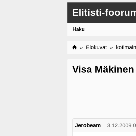
Elitisti-fooru
Haku
»
Elokuvat
»
kotimai
Visa Mäkinen
Jerobeam
3.12.2009 