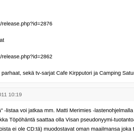
et/release.php?id=2876
at
et/release.php?id=2862
n parhaat, sekä tv-sarjat Cafe Kirpputori ja Camping Sat
011 10:19
lä" ‑listaa voi jatkaa mm. Matti Merimies ‑lastenohjelmall
 Pekka Töpöhäntä saattaa olla Visan pseudonyymi-tuotanto
(joista ei ole CD:tä) muodostavat oman maailmansa joka 