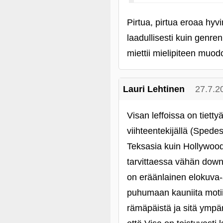
Pirtua, pirtua eroaa hy
laadullisesti kuin genre
miettii mielipiteen muo
Lauri Lehtinen
27.7.2
Visan leffoissa on tietty
viihteentekijällä (Sped
Teksasia kuin Hollywoodi
tarvittaessa vähän down 
on eräänlainen elokuva-a
puhumaan kauniita motiiv
rämäpäistä ja sitä ympä