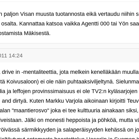
vin paljon Visan muusta tuotannosta eikä vertaudu niihi
n osalta. Kannattaa katsoa vaikka Agentti 000 tai Yön saa
dostamista Mäkisestä.
011 14:24
ä drive in ‑mentaliteettia, jota melkein kenelläkään muulla
estä Koivusaloon) ei ole näin puhtaaksiviljeltynä. Sielu
a ja leffojen provinssimaisuus ei ole TV2:n kyläsarjojen 
and dirtyä. Kuten Markku Varjola aikoinaan kirjoitti Teu
lan "maantierosvo" joka ei tee kulttuuria ainakaan siksi, 
eistaan. Jälki on monesti heppoista ja pöhköä, mutta väl
röivässä särmikkyyden ja salaperäisyyden kehässä on jota