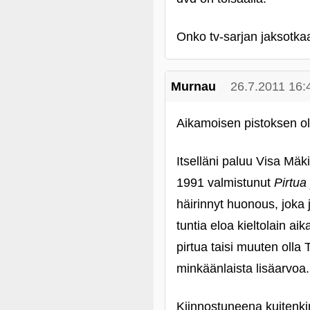
Onko tv-sarjan jaksotkaa
Murnau
26.7.2011 16:
Aikamoisen pistoksen ole
Itselläni paluu Visa Mäk
1991 valmistunut
Pirtua
häirinnyt huonous, joka j
tuntia eloa kieltolain a
pirtua taisi muuten olla
minkäänlaista lisäarvoa.
Kiinnostuneena kuitenkin