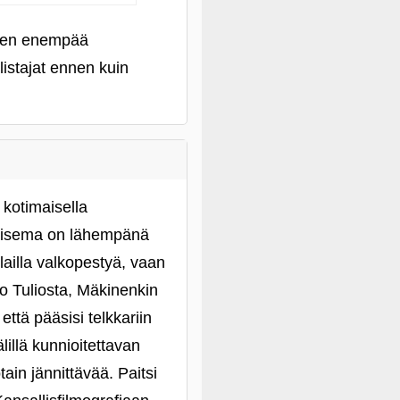
n sen enempää
listajat ennen kuin
 kotimaisella
nmaisema on lähempänä
lailla valkopestyä, vaan
vo Tuliosta, Mäkinenkin
että pääsisi telkkariin
illä kunnioitettavan
in jännittävää. Paitsi