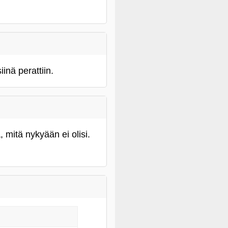
inä perattiin.
a, mitä nykyään ei olisi.