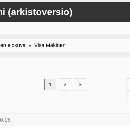
mi (arkistoversio)
nen elokuva
» Visa Mäkinen
1
2
3
00:15