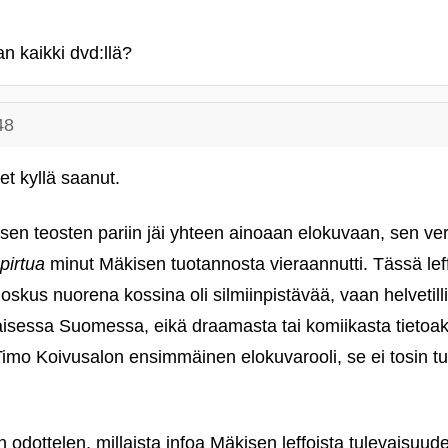
n kaikki dvd:llä?
48
t kyllä saanut.
isen teosten pariin jäi yhteen ainoaan elokuvaan, sen v
 pirtua
minut Mäkisen tuotannosta vieraannutti. Tässä leff
oskus nuorena kossina oli silmiinpistävää, vaan helvetilli
ikaisessa Suomessa, eikä draamasta tai komiikasta tietoaka
 Timo Koivusalon ensimmäinen elokuvarooli, se ei tosin tuo
 odottelen, millaista infoa Mäkisen leffoista tulevaisuude