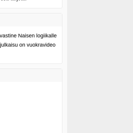
astine Naisen logiikalle
a julkaisu on vuokravideo