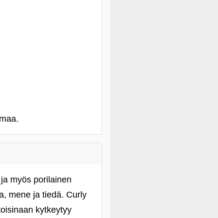
umaa.
a ja myös porilainen
a, mene ja tiedä. Curly
toisinaan kytkeytyy