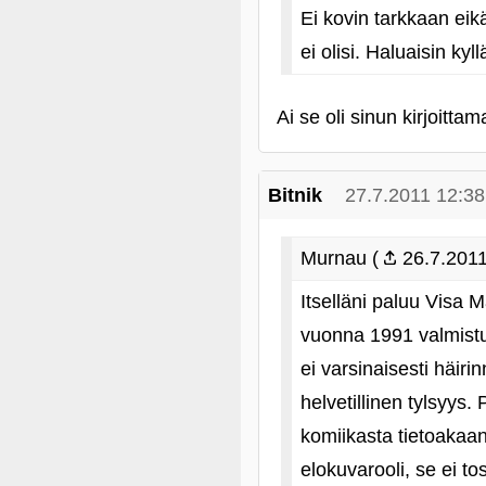
Ei kovin tarkkaan eikä
ei olisi. Haluaisin kyl
Ai se oli sinun kirjoitt
Bitnik
27.7.2011 12:38
Murnau (
26.7.2011
Itselläni paluu Visa 
vuonna 1991 valmist
ei varsinaisesti häir
helvetillinen tylsyys.
komiikasta tietoakaan
elokuvarooli, se ei to