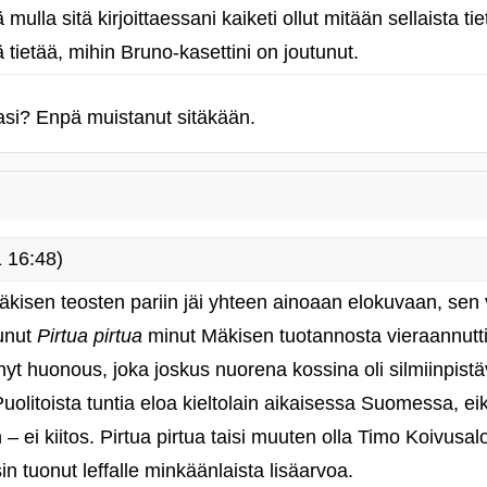
 mulla sitä kirjoittaessani kaiketi ollut mitään sellaista t
lä tietää, mihin Bruno-kasettini on joutunut.
amasi? Enpä muistanut sitäkään.
 16:48)
Mäkisen teosten pariin jäi yhteen ainoaan elokuvaan, sen
unut
Pirtua pirtua
minut Mäkisen tuotannosta vieraannutti
innyt huonous, joka joskus nuorena kossina oli silmiinpist
 Puolitoista tuntia eloa kieltolain aikaisessa Suomessa, e
 – ei kiitos. Pirtua pirtua taisi muuten olla Timo Koivus
sin tuonut leffalle minkäänlaista lisäarvoa.