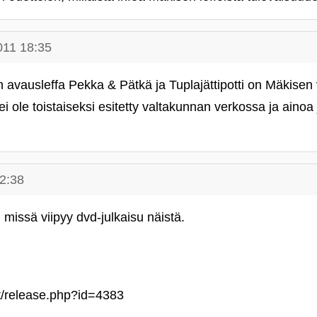
011 18:35
vausleffa Pekka & Pätkä ja Tuplajättipotti on Mäkisen v
 ei ole toistaiseksi esitetty valtakunnan verkossa ja aino
2:38
missä viipyy dvd-julkaisu näistä.
et/release.php?id=4383