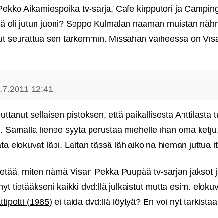
 Pekko Aikamiespoika tv-sarja, Cafe kirpputori ja Camp
ä oli jutun juoni? Seppo Kulmalan naaman muistan nä
lut seurattua sen tarkemmin. Missähän vaiheessa on Vi
.7.2011 12:41
tanut sellaisen pistoksen, että paikallisesta Anttilasta tul
. Samalla lienee syytä perustaa miehelle ihan oma ketju,
ta elokuvat läpi. Laitan tässä lähiaikoina hieman juttua i
tietää, miten nämä Visan Pekka Puupää tv-sarjan jaksot j
 tietääkseni kaikki dvd:llä julkaistut mutta esim. eloku
tipotti (1985)
ei taida dvd:llä löytyä? En voi nyt tarkist