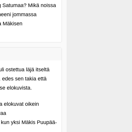
ing Satumaa? Mikä noissa
hneeni jommassa
sa Mäkisen
i ostettua läjä itseltä
 edes sen takia että
tse elokuvista.
a elokuvat oikein
vaa
aa kun yksi Mäkis Puupää-