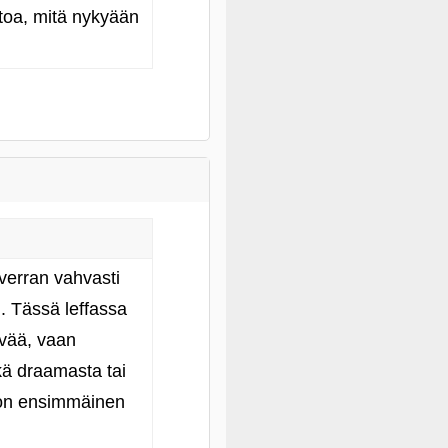
ietoa, mitä nykyään
 verran vahvasti
. Tässä leffassa
ävää, vaan
ikä draamasta tai
alon ensimmäinen