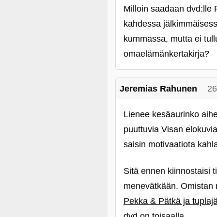
Milloin saadaan dvd:lle
kahdessa jälkimmäisess
kummassa, mutta ei tul
omaelämänkertakirja?
Jeremias Rahunen
26
Lienee kesäaurinko aiheut
puuttuvia Visan elokuvia
saisin motivaatiota kahla
Sitä ennen kiinnostaisi 
menevätkään. Omistan nyt
Pekka & Pätkä ja tuplajät
dvd on toisaalla.