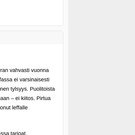
erran vahvasti vuonna
assa ei varsinaisesti
nen tylsyys. Puolitoista
an – ei kiitos. Pirtua
nut leffalle
ssa tarjoat.