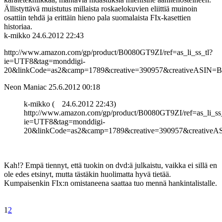
Ällistyttävä muistutus millaista roskaelokuvien eliittiä muinoin
osattiin tehdä ja erittäin hieno pala suomalaista FIx-kasettien
historiaa.
k-mikko
24.6.2012 22:43
http://www.amazon.com/gp/product/B0080GT9ZI/ref=as_li_ss_tl?
ie=UTF8&tag=monddigi-
20&linkCode=as2&camp=1789&creative=390957&creativeASIN=
Neon Maniac
25.6.2012 00:18
k-mikko (
24.6.2012 22:43)
http://www.amazon.com/gp/product/B0080GT9ZI/ref=as_li_ss_
ie=UTF8&tag=monddigi-
20&linkCode=as2&camp=1789&creative=390957&creative
Kah!? Empä tiennyt, että tuokin on dvd:ä julkaistu, vaikka ei sillä en
ole edes etsinyt, mutta tästäkin huolimatta hyvä tietää.
Kumpaisenkin FIx:n omistaneena saattaa tuo mennä hankintalistalle.
1
2