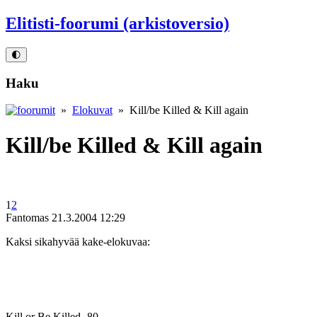
Elitisti-foorumi (arkistoversio)
🌓
Haku
»
Elokuvat
» Kill/be Killed & Kill again
Kill/be Killed & Kill again
1
2
Fantomas
21.3.2004 12:29
Kaksi sikahyvää kake-elokuvaa:
Kill or Be Killed ‑80