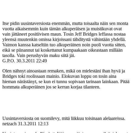
Itse pidin uusintaversiosta enemmän, mutta toisaalta näin sen monta
vuotta aikaisemmin kuin tämän alkuperäisen ja muistikuvat ovat
vain jättäneet positiivisen maun. Tosin Jeff Bridges leffassa nostaa
yleensä muutenkin omissa kirjoissani tähditystä vähintään yhdellä.
Vaimon kanssa katseltiin tuo alkuperäinen noin puoli vuotta sitten,
eikä se piinannut tai koskettanut kumpaakaan oikeastaan millään
tasolla. Vain perushyvän maku siitä jäi.
G.P.O.
30.3.2011 22:49
Olen nähnyt ainoastaan remaken, mikä on mielestäni ihan hyvä ja
Bridges toki roolissaan mainio. Elokuvan loppu on tosin aina
hieman närästänyt, se kun ei tunnu sopivaan tarinaan lainkaan. Pitää
hommata alkuperäinen jos se kerran korjaa tilanteen.
Uusintaversiosta on suomilevy, mitä liikkuu toisinaan alelaareissa.
netzach
31.3.2011 12:13