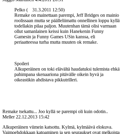
Pelko (
31.3.2011 12:50)
Remake on mainettaan parempi, Jeff Bridges on mainio
roolissaan mutta se päälleliimattu onnellinen loppu kyllä
todellakin pilaa paljon. Muutenhan tämä olisi varmaan
ollut samanlainen keissi kuin Hanekenin Funny
Gamesin ja Funny Games USin kanssa, eli
periaatteessa turha mutta muuten ok remake.
Spoileri
Alkuperäinen on toki elävältä haudatuksi tulemista ehkä
pahimpana skenaariona pitävälle oikein hyvä ja
oikeastikin ahdistava pikkutrilleri.
Remake tsekattu... Joo kyllä se parempi oli kuin odotin..
Meller
22.12.2013 15:42
Alkuperäinen viimein katsottu. Kylmä, kylmäävä elokuva.
Vaimoehdokkaan katoaminen ja sen seuraukset ovat melkoista