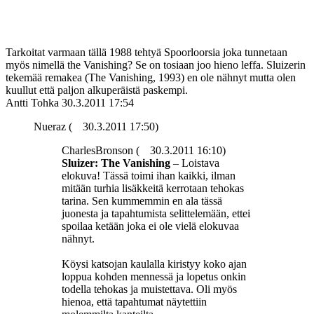
Tarkoitat varmaan tällä 1988 tehtyä Spoorloorsia joka tunnetaan
myös nimellä the Vanishing? Se on tosiaan joo hieno leffa. Sluizerin
tekemää remakea (The Vanishing, 1993) en ole nähnyt mutta olen
kuullut että paljon alkuperäistä paskempi.
Antti Tohka
30.3.2011 17:54
Nueraz (
30.3.2011 17:50)
CharlesBronson (
30.3.2011 16:10)
Sluizer: The Vanishing
– Loistava
elokuva! Tässä toimi ihan kaikki, ilman
mitään turhia lisäkkeitä kerrotaan tehokas
tarina. Sen kummemmin en ala tässä
juonesta ja tapahtumista selittelemään, ettei
spoilaa ketään joka ei ole vielä elokuvaa
nähnyt.
Köysi katsojan kaulalla kiristyy koko ajan
loppua kohden mennessä ja lopetus onkin
todella tehokas ja muistettava. Oli myös
hienoa, että tapahtumat näytettiin