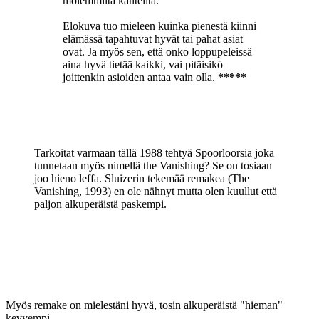
molemmilta kanteilta.
Elokuva tuo mieleen kuinka pienestä kiinni
elämässä tapahtuvat hyvät tai pahat asiat
ovat. Ja myös sen, että onko loppupeleissä
aina hyvä tietää kaikki, vai pitäisikö
joittenkin asioiden antaa vain olla.
*****
Tarkoitat varmaan tällä 1988 tehtyä Spoorloorsia joka
tunnetaan myös nimellä the Vanishing? Se on tosiaan
joo hieno leffa. Sluizerin tekemää remakea (The
Vanishing, 1993) en ole nähnyt mutta olen kuullut että
paljon alkuperäistä paskempi.
Myös remake on mielestäni hyvä, tosin alkuperäistä "hieman"
kevyempi.