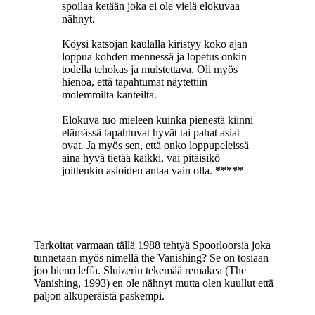
spoilaa ketään joka ei ole vielä elokuvaa
nähnyt.
Köysi katsojan kaulalla kiristyy koko ajan
loppua kohden mennessä ja lopetus onkin
todella tehokas ja muistettava. Oli myös
hienoa, että tapahtumat näytettiin
molemmilta kanteilta.
Elokuva tuo mieleen kuinka pienestä kiinni
elämässä tapahtuvat hyvät tai pahat asiat
ovat. Ja myös sen, että onko loppupeleissä
aina hyvä tietää kaikki, vai pitäisikö
joittenkin asioiden antaa vain olla.
*****
Tarkoitat varmaan tällä 1988 tehtyä Spoorloorsia joka
tunnetaan myös nimellä the Vanishing? Se on tosiaan
joo hieno leffa. Sluizerin tekemää remakea (The
Vanishing, 1993) en ole nähnyt mutta olen kuullut että
paljon alkuperäistä paskempi.