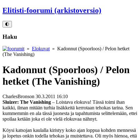
Elitisti-foorumi (arkistoversio)
🌓
Haku
»
Elokuvat
» Kadonnut (Spoorloos) / Pelon hetket
(The Vanishing)
Kadonnut (Spoorloos) / Pelon
hetket (The Vanishing)
CharlesBronson
30.3.2011 16:10
Sluizer: The Vanishing
– Loistava elokuva! Tässä toimi ihan
kaikki, ilman mitään turhia lisäkkeitä kerrotaan tehokas tarina. Sen
kummemmin en ala tässä juonesta ja tapahtumista selittelemään, ettei
spoilaa ketään joka ei ole vielä elokuvaa nähnyt.
Köysi katsojan kaulalla kiristyy koko ajan loppua kohden mennessä
ja lopetus onkin todella tehokas ja muistettava. Oli myös hienoa, että