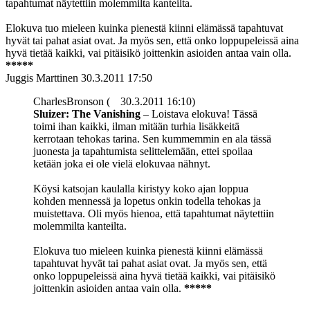
tapahtumat näytettiin molemmilta kanteilta.
Elokuva tuo mieleen kuinka pienestä kiinni elämässä tapahtuvat
hyvät tai pahat asiat ovat. Ja myös sen, että onko loppupeleissä aina
hyvä tietää kaikki, vai pitäisikö joittenkin asioiden antaa vain olla.
*****
Juggis Marttinen
30.3.2011 17:50
CharlesBronson (
30.3.2011 16:10)
Sluizer: The Vanishing
– Loistava elokuva! Tässä
toimi ihan kaikki, ilman mitään turhia lisäkkeitä
kerrotaan tehokas tarina. Sen kummemmin en ala tässä
juonesta ja tapahtumista selittelemään, ettei spoilaa
ketään joka ei ole vielä elokuvaa nähnyt.
Köysi katsojan kaulalla kiristyy koko ajan loppua
kohden mennessä ja lopetus onkin todella tehokas ja
muistettava. Oli myös hienoa, että tapahtumat näytettiin
molemmilta kanteilta.
Elokuva tuo mieleen kuinka pienestä kiinni elämässä
tapahtuvat hyvät tai pahat asiat ovat. Ja myös sen, että
onko loppupeleissä aina hyvä tietää kaikki, vai pitäisikö
joittenkin asioiden antaa vain olla.
*****