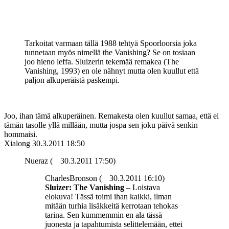
Tarkoitat varmaan tällä 1988 tehtyä Spoorloorsia joka
tunnetaan myös nimellä the Vanishing? Se on tosiaan
joo hieno leffa. Sluizerin tekemää remakea (The
Vanishing, 1993) en ole nähnyt mutta olen kuullut että
paljon alkuperäistä paskempi.
Joo, ihan tämä alkuperäinen. Remakesta olen kuullut samaa, että ei
tämän tasolle yllä millään, mutta jospa sen joku päivä senkin
hommaisi.
Xialong
30.3.2011 18:50
Nueraz (
30.3.2011 17:50)
CharlesBronson (
30.3.2011 16:10)
Sluizer: The Vanishing
– Loistava
elokuva! Tässä toimi ihan kaikki, ilman
mitään turhia lisäkkeitä kerrotaan tehokas
tarina. Sen kummemmin en ala tässä
juonesta ja tapahtumista selittelemään, ettei