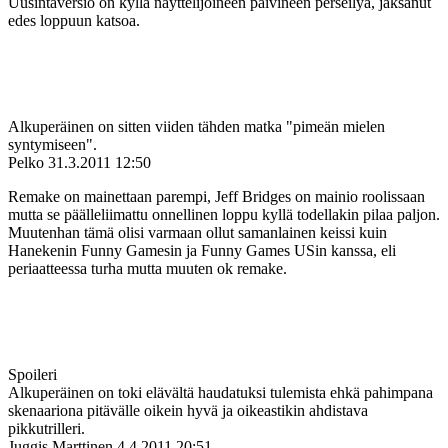
Uusintaversio on kyllä näyttelijöineen päivineen perseilyä, jaksanut
edes loppuun katsoa.
Alkuperäinen on sitten viiden tähden matka "pimeän mielen
syntymiseen".
Pelko
31.3.2011 12:50
Remake on mainettaan parempi, Jeff Bridges on mainio roolissaan
mutta se päälleliimattu onnellinen loppu kyllä todellakin pilaa paljon.
Muutenhan tämä olisi varmaan ollut samanlainen keissi kuin
Hanekenin Funny Gamesin ja Funny Games USin kanssa, eli
periaatteessa turha mutta muuten ok remake.
Spoileri
Alkuperäinen on toki elävältä haudatuksi tulemista ehkä pahimpana
skenaariona pitävälle oikein hyvä ja oikeastikin ahdistava
pikkutrilleri.
Juggis Marttinen
4.4.2011 20:51