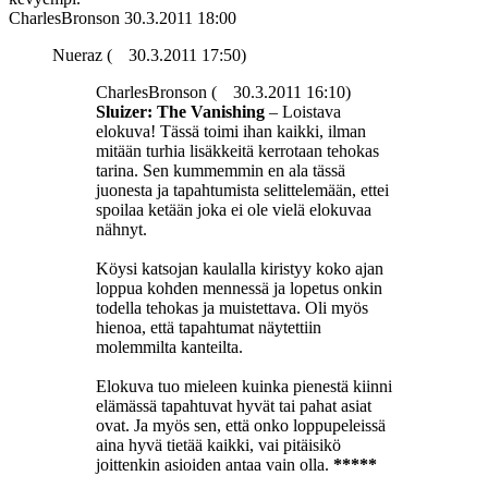
CharlesBronson
30.3.2011 18:00
Nueraz (
30.3.2011 17:50)
CharlesBronson (
30.3.2011 16:10)
Sluizer: The Vanishing
– Loistava
elokuva! Tässä toimi ihan kaikki, ilman
mitään turhia lisäkkeitä kerrotaan tehokas
tarina. Sen kummemmin en ala tässä
juonesta ja tapahtumista selittelemään, ettei
spoilaa ketään joka ei ole vielä elokuvaa
nähnyt.
Köysi katsojan kaulalla kiristyy koko ajan
loppua kohden mennessä ja lopetus onkin
todella tehokas ja muistettava. Oli myös
hienoa, että tapahtumat näytettiin
molemmilta kanteilta.
Elokuva tuo mieleen kuinka pienestä kiinni
elämässä tapahtuvat hyvät tai pahat asiat
ovat. Ja myös sen, että onko loppupeleissä
aina hyvä tietää kaikki, vai pitäisikö
joittenkin asioiden antaa vain olla.
*****