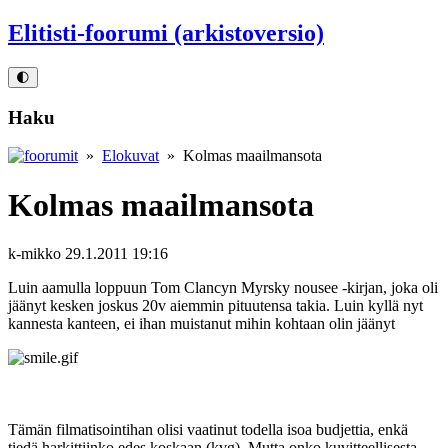
Elitisti-foorumi (arkistoversio)
🌓
Haku
»
Elokuvat
» Kolmas maailmansota
Kolmas maailmansota
k-mikko
29.1.2011 19:16
Luin aamulla loppuun Tom Clancyn Myrsky nousee ‑kirjan, joka oli
jäänyt kesken joskus 20v aiemmin pituutensa takia. Luin kyllä nyt
kannesta kanteen, ei ihan muistanut mihin kohtaan olin jäänyt
Tämän filmatisointihan olisi vaatinut todella isoa budjettia, enkä
tiedä harkittiinko edes koskaan (kvg). Mutta onko kuvitteellisesta