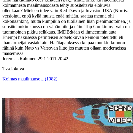
kolmannesta maailmansodasta tehty suositeltavia elokuvia
ollenkaan? Mieleen tulee vain Red Dawn ja Invasion USA (Norris-
versiointi, enpä kyllä muista enää mitään, saattaa mennä ohi
kokonaankin), mutta kumpikin on tuollainen liian pienimuotoinen, ja
suosittelunkin kanssa on vähän niin ja näin. Top Gunkin nyt vain on
tuommoinen pikku selkkaus. IMDB:kään ei ihmeemmin auta.
Enempi hakusessa perinteisen sotaelokuvan keinoin toteutettu eli
ihan armeijat vastakkain. Hätätapauksessa kelpaa muukin kunnon
rähinä kuin Nato vs Varsovan liitto jos muuten ollaan moderneissa
maisemissa.
Jeremias Rahunen
29.1.2011 20:42
Tv-elokuva
Kolmas maailmansota (1982)