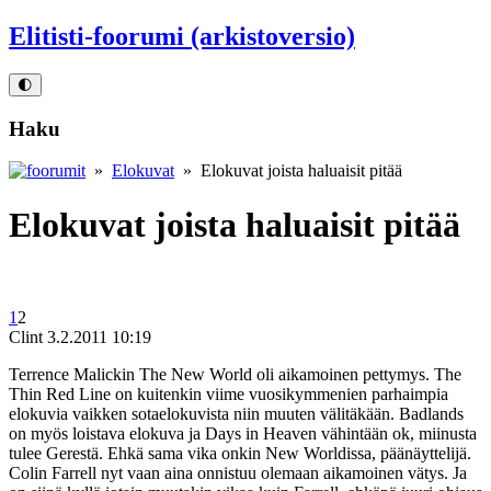
Elitisti-foorumi (arkistoversio)
🌓
Haku
»
Elokuvat
» Elokuvat joista haluaisit pitää
Elokuvat joista haluaisit pitää
1
2
Clint
3.2.2011 10:19
Terrence Malickin The New World oli aikamoinen pettymys. The
Thin Red Line on kuitenkin viime vuosikymmenien parhaimpia
elokuvia vaikken sotaelokuvista niin muuten välitäkään. Badlands
on myös loistava elokuva ja Days in Heaven vähintään ok, miinusta
tulee Gerestä. Ehkä sama vika onkin New Worldissa, päänäyttelijä.
Colin Farrell nyt vaan aina onnistuu olemaan aikamoinen vätys. Ja