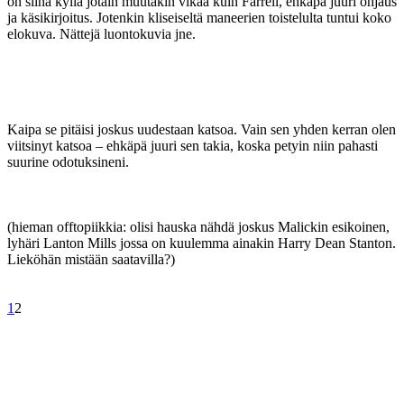
on siinä kyllä jotain muutakin vikaa kuin Farrell, ehkäpä juuri ohjaus
ja käsikirjoitus. Jotenkin kliseiseltä maneerien toistelulta tuntui koko
elokuva. Nättejä luontokuvia jne.
Kaipa se pitäisi joskus uudestaan katsoa. Vain sen yhden kerran olen
viitsinyt katsoa – ehkäpä juuri sen takia, koska petyin niin pahasti
suurine odotuksineni.
(hieman offtopiikkia: olisi hauska nähdä joskus Malickin esikoinen,
lyhäri Lanton Mills jossa on kuulemma ainakin Harry Dean Stanton.
Lieköhän mistään saatavilla?)
1
2