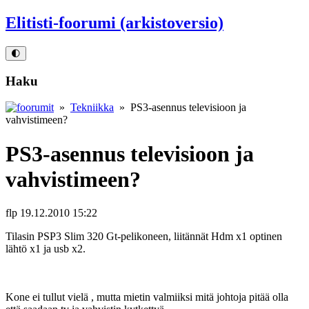
Elitisti-foorumi (arkistoversio)
🌓
Haku
»
Tekniikka
» PS3-asennus televisioon ja
vahvistimeen?
PS3-asennus televisioon ja
vahvistimeen?
flp
19.12.2010 15:22
Tilasin PSP3 Slim 320 Gt-pelikoneen, liitännät Hdm x1 optinen
lähtö x1 ja usb x2.
Kone ei tullut vielä , mutta mietin valmiiksi mitä johtoja pitää olla