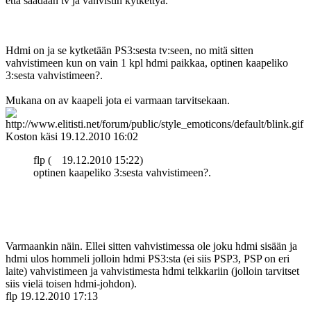
että saadaan tv ja vahvistin kytkettyä.
Hdmi on ja se kytketään PS3:sesta tv:seen, no mitä sitten
vahvistimeen kun on vain 1 kpl hdmi paikkaa, optinen kaapeliko
3:sesta vahvistimeen?.
Mukana on av kaapeli jota ei varmaan tarvitsekaan.
Koston käsi
19.12.2010 16:02
flp (
19.12.2010 15:22)
optinen kaapeliko 3:sesta vahvistimeen?.
Varmaankin näin. Ellei sitten vahvistimessa ole joku hdmi sisään ja
hdmi ulos hommeli jolloin hdmi PS3:sta (ei siis PSP3, PSP on eri
laite) vahvistimeen ja vahvistimesta hdmi telkkariin (jolloin tarvitset
siis vielä toisen hdmi-johdon).
flp
19.12.2010 17:13