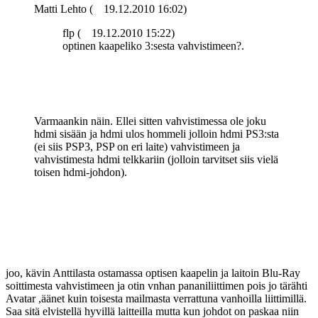
Matti Lehto (
19.12.2010 16:02)
flp (
19.12.2010 15:22)
optinen kaapeliko 3:sesta vahvistimeen?.
Varmaankin näin. Ellei sitten vahvistimessa ole joku
hdmi sisään ja hdmi ulos hommeli jolloin hdmi PS3:sta
(ei siis PSP3, PSP on eri laite) vahvistimeen ja
vahvistimesta hdmi telkkariin (jolloin tarvitset siis vielä
toisen hdmi-johdon).
joo, kävin Anttilasta ostamassa optisen kaapelin ja laitoin Blu-Ray
soittimesta vahvistimeen ja otin vnhan pananiliittimen pois jo tärähti
Avatar ,äänet kuin toisesta mailmasta verrattuna vanhoilla liittimillä.
Saa sitä elvistellä hyvillä laitteilla mutta kun johdot on paskaa niin