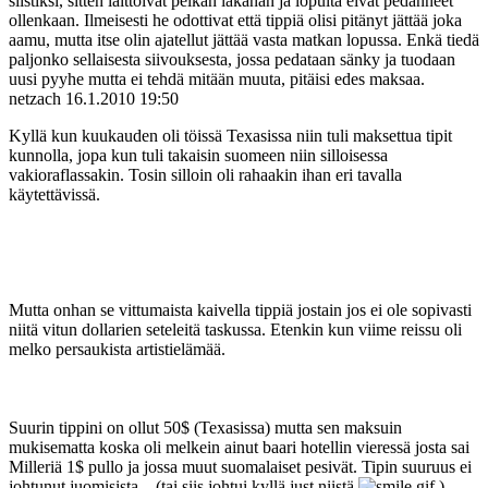
siistiksi, sitten laittoivat pelkän lakanan ja lopulta eivät pedanneet
ollenkaan. Ilmeisesti he odottivat että tippiä olisi pitänyt jättää joka
aamu, mutta itse olin ajatellut jättää vasta matkan lopussa. Enkä tiedä
paljonko sellaisesta siivouksesta, jossa pedataan sänky ja tuodaan
uusi pyyhe mutta ei tehdä mitään muuta, pitäisi edes maksaa.
netzach
16.1.2010 19:50
Kyllä kun kuukauden oli töissä Texasissa niin tuli maksettua tipit
kunnolla, jopa kun tuli takaisin suomeen niin silloisessa
vakioraflassakin. Tosin silloin oli rahaakin ihan eri tavalla
käytettävissä.
Mutta onhan se vittumaista kaivella tippiä jostain jos ei ole sopivasti
niitä vitun dollarien seteleitä taskussa. Etenkin kun viime reissu oli
melko persaukista artistielämää.
Suurin tippini on ollut 50$ (Texasissa) mutta sen maksuin
mukisematta koska oli melkein ainut baari hotellin vieressä josta sai
Milleriä 1$ pullo ja jossa muut suomalaiset pesivät. Tipin suuruus ei
johtunut juomisista... (tai siis johtui kyllä just niistä
)