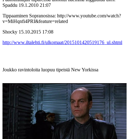
Spaddu
19.1.2010 21:07
Tippaaminen Sopranosissa: http://www.youtube.com/watch?
v=MiHqnfi4PRI&feature=related
Shocky
15.10.2015 17:08
http://www.iltalehti.fi/ulkomaat/2015101420519176_ul.shtml
Joukko ravintoloita luopuu tipeistä New Yorkissa