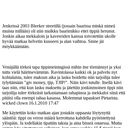
Jenkeissä 2003 Bleeker streetillä (jossain baarissa minkä nimeä
muista millään) oli niin mulkku baarimikko ettei tippiä herunut.
Jonkin aikaa mekkaloin ja kavereiden kanssa toivotettiin ukolle
hyvää matkaa helvetin kuuseen ja alan vaihtoa. Sinne jäi
möykkäämään.
Venäjällä törkeä tapa tippimeiningissä mihin itse törmännyt ja yksi
tuttu vielä häiritsevämmin. Ravintolassa kaikki ok ja palvelu nyt
kohtalaista, tulee maksun aika ja lasku hoidettu niin tarjoilija tulee
tylyttämään "giv money, tjip, TJIP!". Näin kävi tutulle. Itsellä kävi
taas niin, että kun lasku maksettu ja jätettiin jonkinmoinen tippi niin
tarjoilija tulee törkeästi tarkastamaan rahapinoa ja mekkaloi siinä että
pitäisi olla enempi rahaa kasassa. Molemmat tapaukset Pietarista.
wicked clown
16.1.2010 17:47
Me käytettiin koko matkan ajan jostakin oppaasta löytynyttä
sääntöä: tippi on veron määrä kerrottuna kahdella pyöristettynä
ylöspäin. Ja todellakin tipattiin taksia ja aina bisseä ostaessa. Mutta