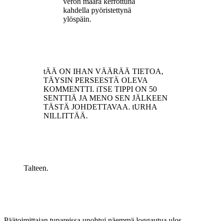
veron määrä kerrottuna
kahdella pyöristettynä
ylöspäin.
tÄÄ ON IHAN VÄÄRÄÄ TIETOA,
TÄYSIN PERSEESTÄ OLEVA
KOMMENTTI. iTSE TIPPI ON 50
SENTTIÄ JA MENO SEN JÄLKEEN
TÄSTÄ JOHDETTAVAA. tURHA
NILLITTÄÄ.
Talteen.
Päätoimittajan tupareissa unohtui näemmä loggautua ulos.