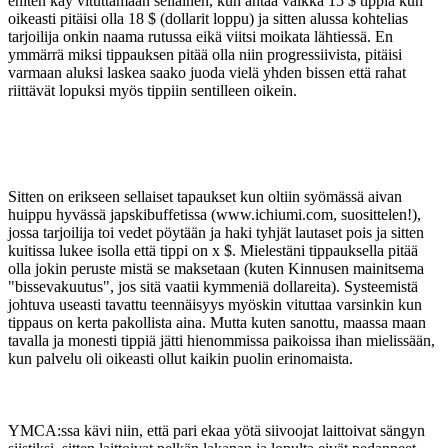
eniten käy vituttamaan sellainen, kun antaa vaikka 15 $ tippiä kun
oikeasti pitäisi olla 18 $ (dollarit loppu) ja sitten alussa kohtelias
tarjoilija onkin naama rutussa eikä viitsi moikata lähtiessä. En
ymmärrä miksi tippauksen pitää olla niin progressiivista, pitäisi
varmaan aluksi laskea saako juoda vielä yhden bissen että rahat
riittävät lopuksi myös tippiin sentilleen oikein.
Sitten on erikseen sellaiset tapaukset kun oltiin syömässä aivan
huippu hyvässä japskibuffetissa (www.ichiumi.com, suosittelen!),
jossa tarjoilija toi vedet pöytään ja haki tyhjät lautaset pois ja sitten
kuitissa lukee isolla että tippi on x $. Mielestäni tippauksella pitää
olla jokin peruste mistä se maksetaan (kuten Kinnusen mainitsema
"bissevakuutus", jos sitä vaatii kymmeniä dollareita). Systeemistä
johtuva useasti tavattu teennäisyys myöskin vituttaa varsinkin kun
tippaus on kerta pakollista aina. Mutta kuten sanottu, maassa maan
tavalla ja monesti tippiä jätti hienommissa paikoissa ihan mielissään,
kun palvelu oli oikeasti ollut kaikin puolin erinomaista.
YMCA:ssa kävi niin, että pari ekaa yötä siivoojat laittoivat sängyn