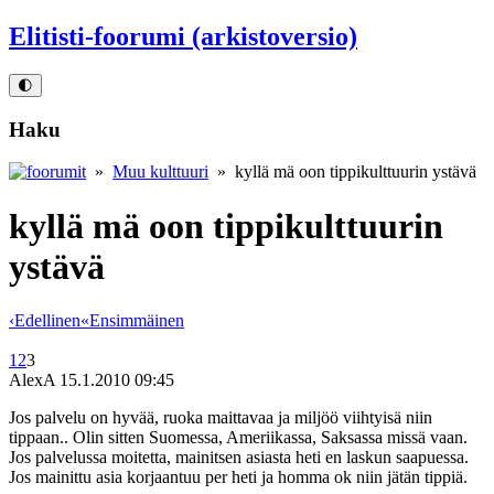
Elitisti-foorumi (arkistoversio)
🌓
Haku
»
Muu kulttuuri
» kyllä mä oon tippikulttuurin ystävä
kyllä mä oon tippikulttuurin
ystävä
‹
Edellinen
«
Ensimmäinen
1
2
3
AlexA
15.1.2010 09:45
Jos palvelu on hyvää, ruoka maittavaa ja miljöö viihtyisä niin
tippaan.. Olin sitten Suomessa, Ameriikassa, Saksassa missä vaan.
Jos palvelussa moitetta, mainitsen asiasta heti en laskun saapuessa.
Jos mainittu asia korjaantuu per heti ja homma ok niin jätän tippiä.