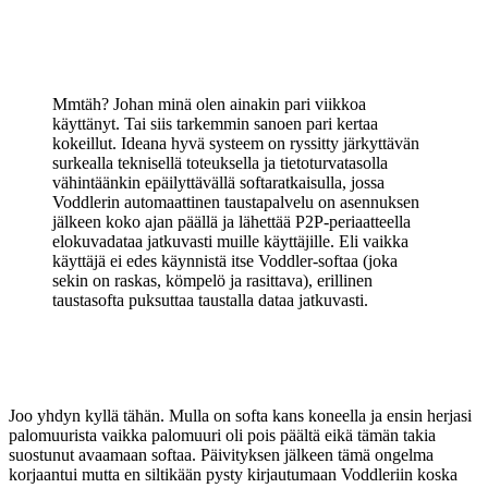
Mmtäh? Johan minä olen ainakin pari viikkoa
käyttänyt. Tai siis tarkemmin sanoen pari kertaa
kokeillut. Ideana hyvä systeem on ryssitty järkyttävän
surkealla teknisellä toteuksella ja tietoturvatasolla
vähintäänkin epäilyttävällä softaratkaisulla, jossa
Voddlerin automaattinen taustapalvelu on asennuksen
jälkeen koko ajan päällä ja lähettää P2P-periaatteella
elokuvadataa jatkuvasti muille käyttäjille. Eli vaikka
käyttäjä ei edes käynnistä itse Voddler-softaa (joka
sekin on raskas, kömpelö ja rasittava), erillinen
taustasofta puksuttaa taustalla dataa jatkuvasti.
Joo yhdyn kyllä tähän. Mulla on softa kans koneella ja ensin herjasi
palomuurista vaikka palomuuri oli pois päältä eikä tämän takia
suostunut avaamaan softaa. Päivityksen jälkeen tämä ongelma
korjaantui mutta en siltikään pysty kirjautumaan Voddleriin koska