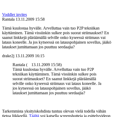
Voddler invites
Rantala
13.11.2009 15:58
Tämä kuulostaa hyvälle. Arvelluttaa vain tuo P2P tekniikan
käyttäminen. Tämä vissiinkin sulkee pois suorat striimaukset? En
saanut linkkejä pläräämällä selville onko kyseessä striimaus vai
lataus koneelle. Ja jos kytseessä on latauspohjainen sovellus, jääkö
lataukset jumittamaan jos puuttuu seedaajia?
drake2j
13.11.2009 16:15
Rantala (
13.11.2009 15:58)
Tämä kuulostaa hyvälle. Arvelluttaa vain tuo P2P
tekniikan käyttäminen. Tämä vissiinkin sulkee pois
suorat striimaukset? En saanut linkkejä pläräämällä
selville onko kyseessä striimaus vai lataus koneelle. Ja
jos kytseessä on latauspohjainen sovellus, jääkö
lataukset jumittamaan jos puuttuu seedaajia?
Tarkemmista yksityiskohdista tuntuu olevan vielä todella vähän
tietoa liikkeellä.
Täältä
voi katsella screenshotteja ja esittelyvideon