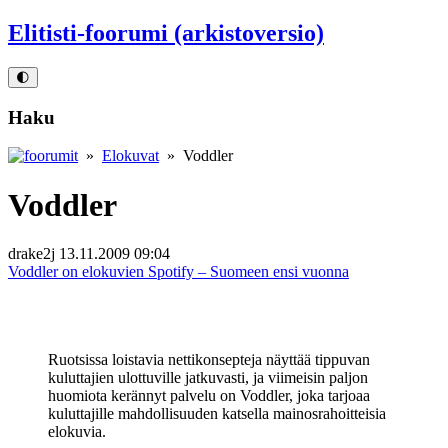
Elitisti-foorumi (arkistoversio)
🌓
Haku
»
Elokuvat
» Voddler
Voddler
drake2j
13.11.2009 09:04
Voddler on elokuvien Spotify – Suomeen ensi vuonna
Ruotsissa loistavia nettikonsepteja näyttää tippuvan
kuluttajien ulottuville jatkuvasti, ja viimeisin paljon
huomiota kerännyt palvelu on Voddler, joka tarjoaa
kuluttajille mahdollisuuden katsella mainosrahoitteisia
elokuvia.