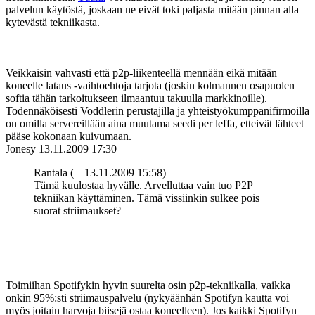
palvelun käytöstä, joskaan ne eivät toki paljasta mitään pinnan alla
kytevästä tekniikasta.
Veikkaisin vahvasti että p2p-liikenteellä mennään eikä mitään
koneelle lataus ‑vaihtoehtoja tarjota (joskin kolmannen osapuolen
softia tähän tarkoitukseen ilmaantuu takuulla markkinoille).
Todennäköisesti Voddlerin perustajilla ja yhteistyökumppanifirmoilla
on omilla servereillään aina muutama seedi per leffa, etteivät lähteet
pääse kokonaan kuivumaan.
Jonesy
13.11.2009 17:30
Rantala (
13.11.2009 15:58)
Tämä kuulostaa hyvälle. Arvelluttaa vain tuo P2P
tekniikan käyttäminen. Tämä vissiinkin sulkee pois
suorat striimaukset?
Toimiihan Spotifykin hyvin suurelta osin p2p-tekniikalla, vaikka
onkin 95%:sti striimauspalvelu (nykyäänhän Spotifyn kautta voi
myös joitain harvoja biisejä ostaa koneelleen). Jos kaikki Spotifyn