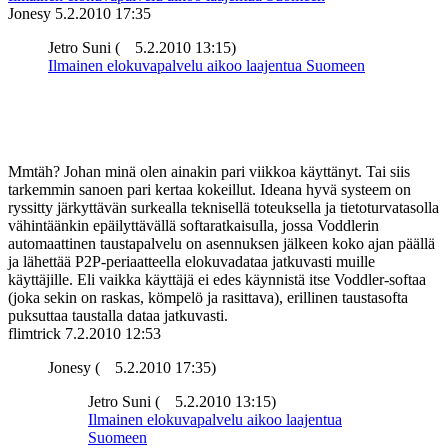
Jonesy
5.2.2010 17:35
Jetro Suni (
5.2.2010 13:15)
Ilmainen elokuvapalvelu aikoo laajentua Suomeen
Mmtäh? Johan minä olen ainakin pari viikkoa käyttänyt. Tai siis
tarkemmin sanoen pari kertaa kokeillut. Ideana hyvä systeem on
ryssitty järkyttävän surkealla teknisellä toteuksella ja tietoturvatasolla
vähintäänkin epäilyttävällä softaratkaisulla, jossa Voddlerin
automaattinen taustapalvelu on asennuksen jälkeen koko ajan päällä
ja lähettää P2P-periaatteella elokuvadataa jatkuvasti muille
käyttäjille. Eli vaikka käyttäjä ei edes käynnistä itse Voddler-softaa
(joka sekin on raskas, kömpelö ja rasittava), erillinen taustasofta
puksuttaa taustalla dataa jatkuvasti.
flimtrick
7.2.2010 12:53
Jonesy (
5.2.2010 17:35)
Jetro Suni (
5.2.2010 13:15)
Ilmainen elokuvapalvelu aikoo laajentua
Suomeen