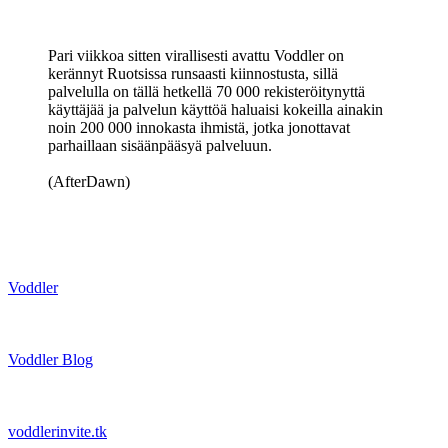
Pari viikkoa sitten virallisesti avattu Voddler on
kerännyt Ruotsissa runsaasti kiinnostusta, sillä
palvelulla on tällä hetkellä 70 000 rekisteröitynyttä
käyttäjää ja palvelun käyttöä haluaisi kokeilla ainakin
noin 200 000 innokasta ihmistä, jotka jonottavat
parhaillaan sisäänpääsyä palveluun.
(AfterDawn)
Voddler
Voddler Blog
voddlerinvite.tk