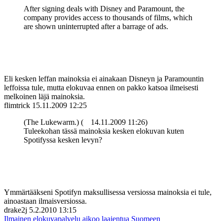
After signing deals with Disney and Paramount, the
company provides access to thousands of films, which
are shown uninterrupted after a barrage of ads.
Eli kesken leffan mainoksia ei ainakaan Disneyn ja Paramountin
leffoissa tule, mutta elokuvaa ennen on pakko katsoa ilmeisesti
melkoinen läjä mainoksia.
flimtrick
15.11.2009 12:25
(The Lukewarm.) (
14.11.2009 11:26)
Tuleekohan tässä mainoksia kesken elokuvan kuten
Spotifyssa kesken levyn?
Ymmärtääkseni Spotifyn maksullisessa versiossa mainoksia ei tule,
ainoastaan ilmaisversiossa.
drake2j
5.2.2010 13:15
Ilmainen elokuvapalvelu aikoo laajentua Suomeen