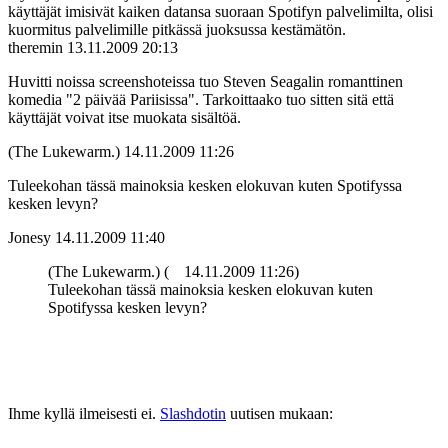
käyttäjät imisivät kaiken datansa suoraan Spotifyn palvelimilta, olisi
kuormitus palvelimille pitkässä juoksussa kestämätön.
theremin
13.11.2009 20:13
Huvitti noissa screenshoteissa tuo Steven Seagalin romanttinen
komedia "2 päivää Pariisissa". Tarkoittaako tuo sitten sitä että
käyttäjät voivat itse muokata sisältöä.
(The Lukewarm.)
14.11.2009 11:26
Tuleekohan tässä mainoksia kesken elokuvan kuten Spotifyssa
kesken levyn?
Jonesy
14.11.2009 11:40
(The Lukewarm.) (
14.11.2009 11:26)
Tuleekohan tässä mainoksia kesken elokuvan kuten
Spotifyssa kesken levyn?
Ihme kyllä ilmeisesti ei.
Slashdotin
uutisen mukaan: