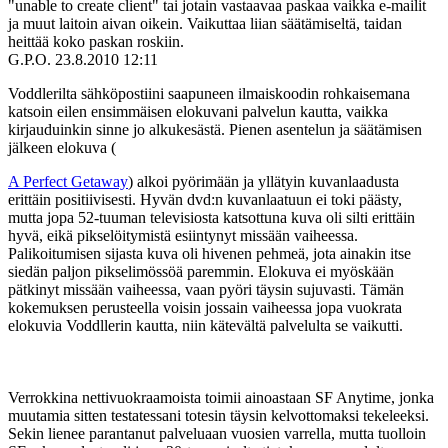
"unable to create client" tai jotain vastaavaa paskaa vaikka e-mailit
ja muut laitoin aivan oikein. Vaikuttaa liian säätämiseltä, taidan
heittää koko paskan roskiin.
G.P.O.
23.8.2010 12:11
Voddlerilta sähköpostiini saapuneen ilmaiskoodin rohkaisemana
katsoin eilen ensimmäisen elokuvani palvelun kautta, vaikka
kirjauduinkin sinne jo alkukesästä. Pienen asentelun ja säätämisen
jälkeen elokuva (
A Perfect Getaway
) alkoi pyörimään ja yllätyin kuvanlaadusta
erittäin positiivisesti. Hyvän dvd:n kuvanlaatuun ei toki päästy,
mutta jopa 52-tuuman televisiosta katsottuna kuva oli silti erittäin
hyvä, eikä pikselöitymistä esiintynyt missään vaiheessa.
Palikoitumisen sijasta kuva oli hivenen pehmeä, jota ainakin itse
siedän paljon pikselimössöä paremmin. Elokuva ei myöskään
pätkinyt missään vaiheessa, vaan pyöri täysin sujuvasti. Tämän
kokemuksen perusteella voisin jossain vaiheessa jopa vuokrata
elokuvia Voddllerin kautta, niin kätevältä palvelulta se vaikutti.
Verrokkina nettivuokraamoista toimii ainoastaan SF Anytime, jonka
muutamia sitten testatessani totesin täysin kelvottomaksi tekeleeksi.
Sekin lienee parantanut palveluaan vuosien varrella, mutta tuolloin