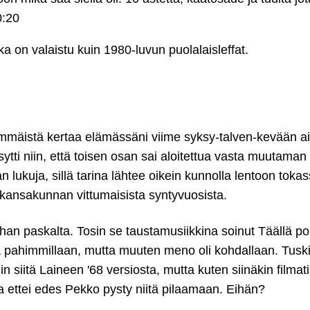
0:20
ka on valaistu kuin 1980-luvun puolalaisleffat.
simmäistä kertaa elämässäni viime syksy-talven-kevään ai
äsytti niin, että toisen osan sai aloitettua vasta muutam
 lukuja, sillä tarina lähtee oikein kunnolla lentoon tokas
nsakunnan vittumaisista syntyvuosista.
ihan paskalta. Tosin se taustamusiikkina soinut Täällä po
 pahimmillaan, mutta muuten meno oli kohdallaan. Tusk
 siitä Laineen '68 versiosta, mutta kuten siinäkin filmat
a ettei edes Pekko pysty niitä pilaamaan. Eihän?