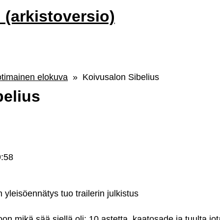
i (arkistoversio)
otimainen elokuva
» Koivusalon Sibelius
belius
9:58
)
 yleisöennätys tuo trailerin julkistus
n mikä sää siellä oli: 10 astetta, kaatosade ja tuulta jo