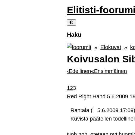
Elitisti-foorum
🌓
Haku
»
Elokuvat
»
k
Koivusalon Si
‹
Edellinen
«
Ensimmäinen
1
2
3
Red Right Hand
5.6.2009 1
Rantala (
5.6.2009 17:09
Kuvista päätellen todellinen
Noh noh, otetaan nyt huomioo