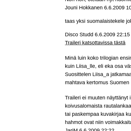
Jouni Hokkanen
6.6.2009 1
taas yksi suomalaistekele jo
Disco Studd
6.6.2009 22:15
Traileri katsottavissa tästä
Minä luin koko trilogian en
kuin Liisa_lle, eli eka osa v
Suosittelen Liisa_a jatkamaan
mahtava kertomus Suomen ka
Traileri ei muuten näyttänyt 
koivusalomaista rautalankaa
tai paskempaa kuvakirjaa kuin
hahmot ovat niin voimakkait
JariM
6.6.2009 22:22