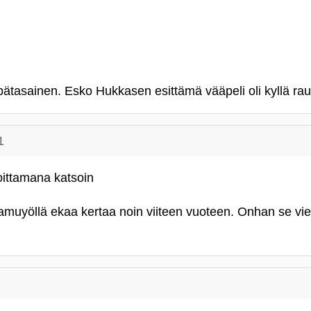
pätasainen. Esko Hukkasen esittämä vääpeli oli kyllä rau
1
oittamana katsoin
muyöllä ekaa kertaa noin viiteen vuoteen. Onhan se vie