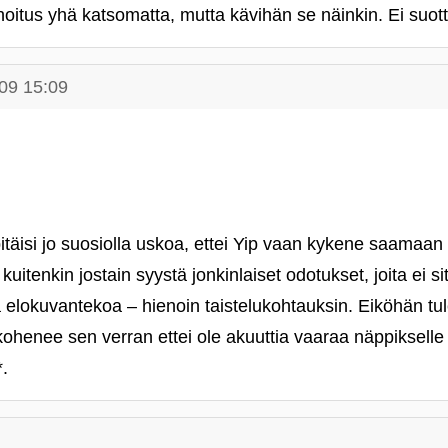
oitus yhä katsomatta, mutta kävihän se näinkin. Ei suott
09 15:09
itäisi jo suosiolla uskoa, ettei Yip vaan kykene saamaan a
 kuitenkin jostain syystä jonkinlaiset odotukset, joita ei s
a elokuvantekoa – hienoin taistelukohtauksin. Eiköhän tule
ohenee sen verran ettei ole akuuttia vaaraa näppikselle
*.