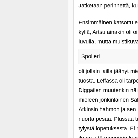
Jatketaan perinnettä, kun
Ensimmäinen katsottu el
kyllä, Artsu ainakin oli
luvulla, mutta muistikuva
Spoileri
oli jollain lailla jäänyt
tuosta. Leffassa oli tar
Diggailen muutenkin näis
mieleen jonkinlainen Sal
Atkinsin hahmon ja sen m
nuorta pesää. Plussaa t
tylystä lopetuksesta. Ei