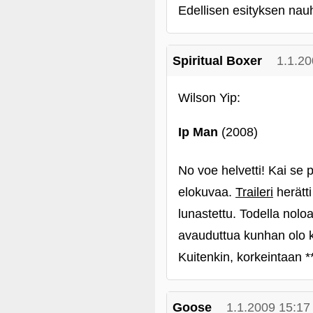
Edellisen esityksen nauh
Spiritual Boxer
1.1.20
Wilson Yip:
Ip Man
(2008)
No voe helvetti! Kai se p
elokuvaa.
Traileri
herätti
lunastettu. Todella nolo
avauduttua kunhan olo k
Kuitenkin, korkeintaan *
Goose
1.1.2009 15:17