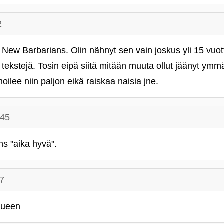
2
 New Barbarians. Olin nähnyt sen vain joskus yli 15 vuot
n tekstejä. Tosin eipä siitä mitään muuta ollut jäänyt ymm
oilee niin paljon eikä raiskaa naisia jne.
:45
 ns "aika hyvä".
37
queen