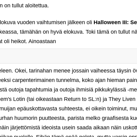
 on tullut aloitettua.
okuva vuoden vaihtumisen jälkeen oli
Halloween III: S
 oikeassa, tämähän on hyvä elokuva. Toki tämä on tullut nä
t oli heikot. Ainoastaan
 mieleen. Okei, tarinahan menee jossain vaiheessa täysin ö
peeksi carpenterimainen tunnelma, koko ajan hieman painaj
tä outoja tapahtumia ja outoja ihmisiä pikkukylässä ‑mei
em's Lotin (tai oikeastaan Return to SL:n) ja They Liven
uijan epäuskottavasta suhteesta, ei oikein toiminut, mut
urhan huumorin puutteesta, parista melko graafisesta ku
 näin järjettömistä ideoista usein saada aikaan näin usk