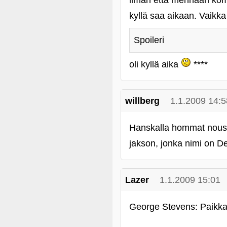
ilman että mennään komi
kyllä saa aikaan. Vaikka
Spoileri
oli kyllä aika
****
willberg
1.1.2009 14:5
Hanskalla hommat nousus
jakson, jonka nimi on D
Lazer
1.1.2009 15:01
George Stevens: Paikka