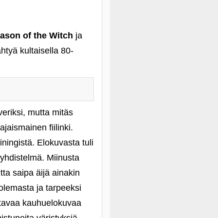
eason of the Witch
ja
htyä kultaisella 80-
veriksi, mutta mitäs
aismainen fiilinki.
ningistä. Elokuvasta tuli
 yhdistelmä. Miinusta
ta saipa äijä ainakin
olemasta ja tarpeeksi
ottavaa kauhuelokuvaa