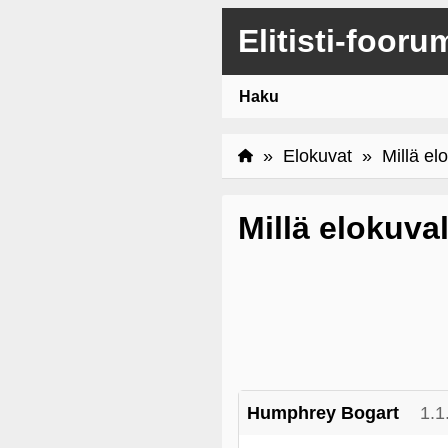
Elitisti-fooru
Haku
»
Elokuvat
» Millä elo
Millä elokuva
Humphrey Bogart
1.1