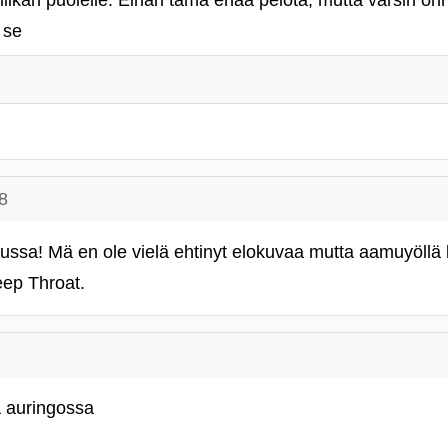
ikan puolelle. Eihän tämä enää pelota, mutta varsin onni
 se
8
sa! Mä en ole vielä ehtinyt elokuvaa mutta aamuyöllä k
eep Throat.
 auringossa