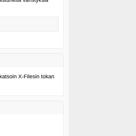
stuneita väristyksiä
atsoin X-Filesin tokan