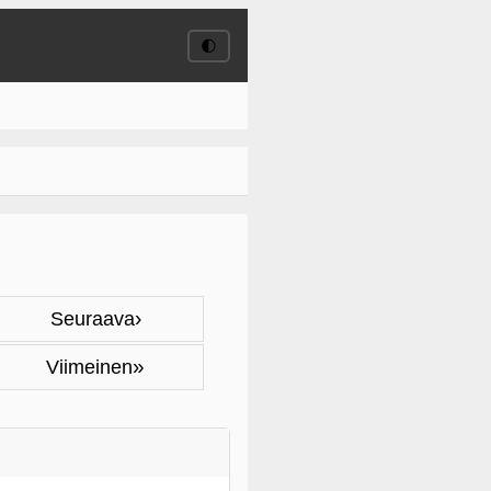
🌓
›
Seuraava
»
Viimeinen