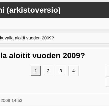
mi (arkistoversio)
kuvalla aloitit vuoden 2009?
lla aloitit vuoden 2009?
1
2
3
4
.2009 14:53