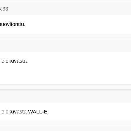
5:33
uovitonttu.
 elokuvasta
u elokuvasta WALL-E.