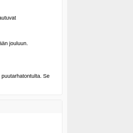
autuvat
kään jouluun.
 puutarhatontulta. Se