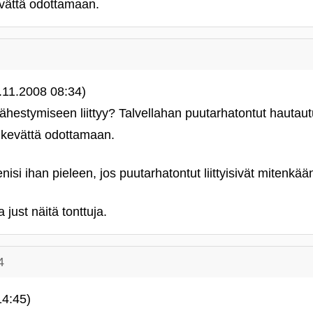
evättä odottamaan.
11.2008 08:34)
lähestymiseen liittyy? Talvellahan puutarhatontut hautau
n kevättä odottamaan.
isi ihan pieleen, jos puutarhatontut liittyisivät mitenkää
just näitä tonttuja.
4
4:45)