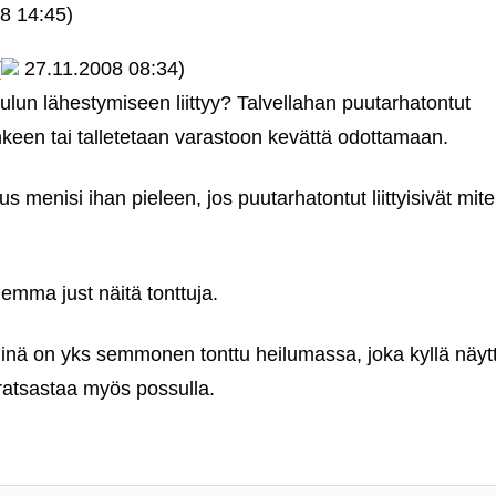
8 14:45)
(
27.11.2008 08:34)
ulun lähestymiseen liittyy? Talvellahan puutarhatontut
keen tai talletetaan varastoon kevättä odottamaan.
us menisi ihan pieleen, jos puutarhatontut liittyisivät mi
lemma just näitä tonttuja.
Siinä on yks semmonen tonttu heilumassa, joka kyllä näyt
ratsastaa myös possulla.