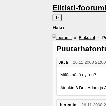
Elitisti-foorum
🌓
Haku
»
Elokuvat
» Puu
Puutarhatont
JaJa
26.11.2008 21:00
Mitäs näitä nyt on?
Ainakin 3 Dev Adam ja 
theremin
26.11.2008 