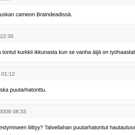
auskan cameon Braindeadissä.
 22:35
tontut kurkkii ikkunasta kun se vanha äijä on työhaastat
 01:12
ska puutarhatonttu.
.2008 08:33
estymiseen liittyy? Talvellahan puutarhatontut hautautuv