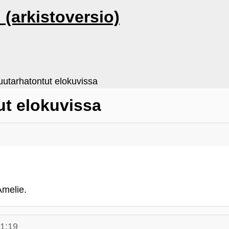
i (arkistoversio)
tarhatontut elokuvissa
ut elokuvissa
Amelie.
21:19