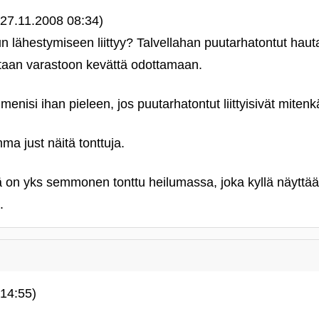
27.11.2008 08:34)
un lähestymiseen liittyy? Talvellahan puutarhatontut haut
etaan varastoon kevättä odottamaan.
menisi ihan pieleen, jos puutarhatontut liittyisivät miten
ma just näitä tonttuja.
nä on yks semmonen tonttu heilumassa, joka kyllä näyttää
.
14:55)