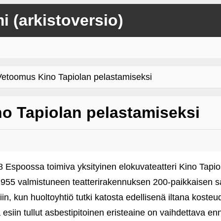
mi (arkistoversio)
toomus Kino Tapiolan pelastamiseksi
o Tapiolan pelastamiseksi
 Espoossa toimiva yksityinen elokuvateatteri Kino Tapio
955 valmistuneen teatterirakennuksen 200-paikkaisen sal
iin, kun huoltoyhtiö tutki katosta edellisenä iltana kosteu
 esiin tullut asbestipitoinen eristeaine on vaihdettava en