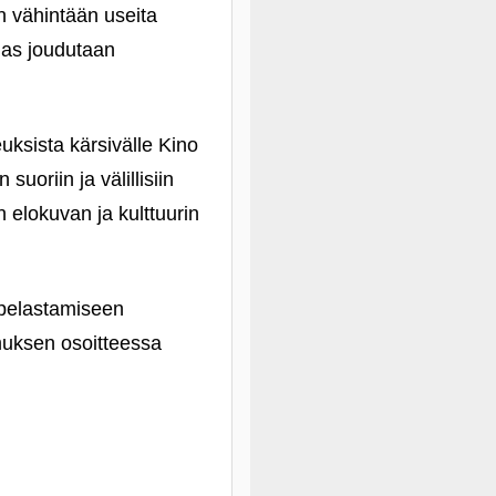
än vähintään useita
ngas joudutaan
euksista kärsivälle Kino
suoriin ja välillisiin
n elokuvan ja kulttuurin
 pelastamiseen
omuksen osoitteessa