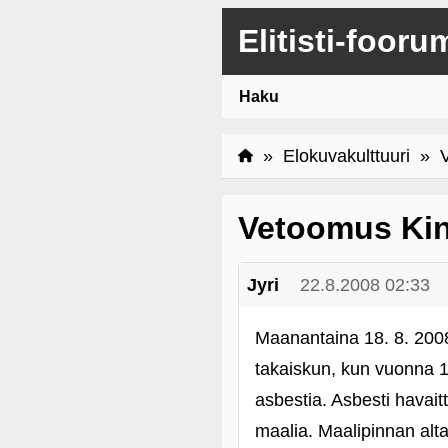
Elitisti-fooru
Haku
»
Elokuvakulttuuri
» Ve
Vetoomus Kin
Jyri
22.8.2008 02:33
Maanantaina 18. 8. 2008
takaiskun, kun vuonna 1
asbestia. Asbesti havaitt
maalia. Maalipinnan alta