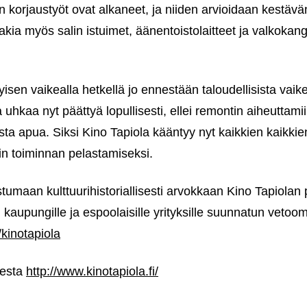
on korjaustyöt ovat alkaneet, ja niiden arvioidaan kestäv
takia myös salin istuimet, äänentoistolaitteet ja valkoka
yisen vaikealla hetkellä jo ennestään taloudellisista vaik
 uhkaa nyt päättyä lopullisesti, ellei remontin aiheuttamiin 
sta apua. Siksi Kino Tapiola kääntyy nyt kaikkien kaikkie
in toiminnan pelastamiseksi.
umaan kulttuurihistoriallisesti arvokkaan Kino Tapiolan
n kaupungille ja espoolaisille yrityksille suunnatun veto
kinotapiola
eesta
http://www.kinotapiola.fi/