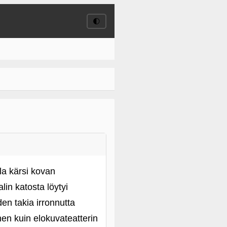
🌓
la kärsi kovan
in katosta löytyi
den takia irronnutta
nen kuin elokuvateatterin