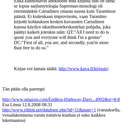
Ehkä kiinnostavin anekdootti mitä kirjasta luin on tämä:
se lopun sarjismytologia Superman-monologi oli
enemmänkin Carradinen omasta suusta kuin Tarantinon
päästä. Ei kuitenkaan improvisoitu, vaan Tarantino
kirjoitti kohtauksen kesken kuvausten Carradinen
kanssa käydyn sikarihuonekeskustelun pohjalta, joka
päättyi kaiketi jotenkin näin: QT:"All I need to do is
quote you and everyone will think I'm a genius"
DC:"First of all, you are, and secondly, you're more
than free to do so."
Kirjan voi lainata täältä:
http://www.kava.fi/kirjasto/
Tän pitäis olla parempi:
http://www.amazon.com/Endless-Highway-Davi...4992&sr=8-8
Esa Linna
12.8.2008 08:31
http://www.elitisti.net/database.php?id=11&page=1
(varauksella,
vessalukemisena varsin toimivia kunhan ei usko kaikkea
lukemaansa)