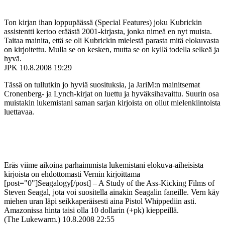
Ton kirjan ihan loppupäässä (Special Features) joku Kubrickin
assistentti kertoo eräästä 2001-kirjasta, jonka nimeä en nyt muista.
Taitaa mainita, että se oli Kubrickin mielestä parasta mitä elokuvasta
on kirjoitettu. Mulla se on kesken, mutta se on kyllä todella selkeä ja
hyvä.
JPK
10.8.2008 19:29
Tässä on tullutkin jo hyviä suosituksia, ja JariM:n mainitsemat
Cronenberg- ja Lynch-kirjat on luettu ja hyväksihavaittu. Suurin osa
muistakin lukemistani saman sarjan kirjoista on ollut mielenkiintoista
luettavaa.
Eräs viime aikoina parhaimmista lukemistani elokuva-aiheisista
kirjoista on ehdottomasti Vernin kirjoittama
[post="0"]Seagalogy[/post] – A Study of the Ass-Kicking Films of
Steven Seagal, jota voi suositella ainakin Seagalin faneille. Vern käy
miehen uran läpi seikkaperäisesti aina Pistol Whippediin asti.
Amazonissa hinta taisi olla 10 dollarin (+pk) kieppeillä.
(The Lukewarm.)
10.8.2008 22:55