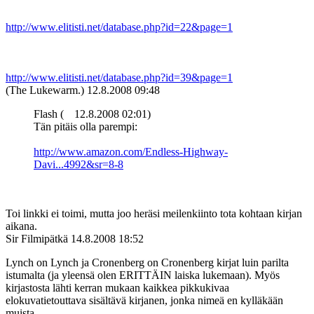
http://www.elitisti.net/database.php?id=22&page=1
http://www.elitisti.net/database.php?id=39&page=1
(The Lukewarm.)
12.8.2008 09:48
Flash (
12.8.2008 02:01)
Tän pitäis olla parempi:
http://www.amazon.com/Endless-Highway-
Davi...4992&sr=8-8
Toi linkki ei toimi, mutta joo heräsi meilenkiinto tota kohtaan kirjan
aikana.
Sir Filmipätkä
14.8.2008 18:52
Lynch on Lynch ja Cronenberg on Cronenberg kirjat luin parilta
istumalta (ja yleensä olen ERITTÄIN laiska lukemaan). Myös
kirjastosta lähti kerran mukaan kaikkea pikkukivaa
elokuvatietouttava sisältävä kirjanen, jonka nimeä en kylläkään
muista.