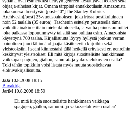
sydäntä ovat esimerkiksi tiettyyn genreen keskittyävät teokset sekä
ohjaaja-aiheiset kirjat. Omana tärppinä ennakkotilasin Amazonista
lokakuussa ilmestyvän [post="0"]The Stanley Kubrick
Archivesin[/post] 25-vuotispainoksen, joka irtoaa postikuluineen
noin 52 taalalla (35 euroa). Taschenin esittelyn perusteella tämä
vaikutti ainakin erittäin mielenkiintoiselta, ja vanha painos on miltei
joka paikassa loppuunmyyty tai siitä saa pulittaa esim. Amazonista
käytettynä 700 taalaa. Kirjallisuutta löytyy hyllystä jonkun verran
painottuen juuri lähinnä ohjaajia käsitteleviin kirjoihin sekä
yleisteoksiin. Itseäni kiinnostaisi tällä hetkellä erityisesti eri genreihin
keskittyvät yleisteokset. Eli mitä kirjoja suosittelisitte hankkimaan
vaikkapa spagujen, giallon, samurai- ja yakuzaelokuvien osalta?
Toki tähän topikkiin voisi listata myös muuta suositeltavaa
elokuvakirjallisuutta.
JaJa
10.8.2008 18:15
Bavakirja
JariM
10.8.2008 18:50
Eli mitä kirjoja suosittelisitte hankkimaan vaikkapa
spagujen, giallon, samurai- ja yakuzaelokuvien osalta?