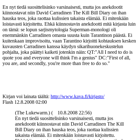
En nyt tiedä suosittelisinko varsinaisesti, mutta jos anekdootit
kiinnostavat niin David Carradinen The Kill Bill Diary on ihan
hauska teos, joka raottaa kulissien takaista elämää. Ei mitenkään
loistavasti kirjoitettu. Ehkä kiinnostavin anekdootti mitä kirjasta luin
on tämä: se lopun sarjismytologia Superman-monologi oli
enemmänkin Carradinen omasta suusta kuin Tarantinon päästä. Ei
kuitenkaan improvisoitu, vaan Tarantino kirjoitti kohtauksen kesken
kuvausten Carradinen kanssa käydyn sikarihuonekeskustelun
pohjalta, joka päättyi kaiketi jotenkin näin: QT:"All I need to do is
quote you and everyone will think I'm a genius" DC:"First of all,
you are, and secondly, you're more than free to do so."
Kirjan voi lainata täältä:
http://www.kava.fi/kirjasto/
Flash
12.8.2008 02:00
(The Lukewarm.) (
10.8.2008 22:56)
En nyt tiedä suosittelisinko varsinaisesti, mutta jos
anekdootit kiinnostavat niin David Carradinen The Kill
Bill Diary on ihan hauska teos, joka raottaa kulissien
takaista elämää. Ei mitenkään loistavasti kirjoitettu.