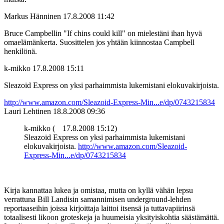
Markus Hänninen
17.8.2008 11:42
Bruce Campbellin "If chins could kill" on mielestäni ihan hyvä
omaelämänkerta. Suosittelen jos yhtään kiinnostaa Campbell
henkilönä.
k-mikko
17.8.2008 15:11
Sleazoid Express on yksi parhaimmista lukemistani elokuvakirjoista.
http://www.amazon.com/Sleazoid-Express-Min...e/dp/0743215834
Lauri Lehtinen
18.8.2008 09:36
k-mikko (
17.8.2008 15:12)
Sleazoid Express on yksi parhaimmista lukemistani
elokuvakirjoista.
http://www.amazon.com/Sleazoid-
Express-Min...e/dp/0743215834
Kirja kannattaa lukea ja omistaa, mutta on kyllä vähän lepsu
verrattuna Bill Landisin samannimisen underground-lehden
reportaaseihin joissa kirjoittaja laittoi itsensä ja tuttavapiirinsä
totaalisesti likoon groteskeja ja huumeisia yksityiskohtia säästämättä.