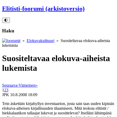
Elitisti-foorumi (arkistoversio)
🌓
Haku
»
Elokuvakulttuuri
» Suositeltavaa elokuva-aiheista
lukemista
Suositeltavaa elokuva-aiheista
lukemista
Seuraava
›
Viimeinen
»
1
2
3
JPK
10.8.2008 18:09
Tein äskettäin kirjahyllyn inventaarion, josta sain taas uuden kipinän
elokuva-aiheisen kirjallisuuden tilaamiseen. Mitä teoksia elitistit /
hiekkalaatikon tallaajat lukevat ja suosittelevat? Itselläni lähimpänä