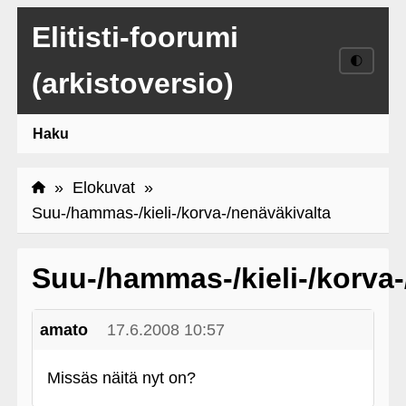
Elitisti-foorumi
🌓
(arkistoversio)
Haku
»
Elokuvat
»
Suu-/hammas-/kieli-/korva-/nenäväkivalta
Suu-/hammas-/kieli-/korva-
amato
17.6.2008 10:57
Missäs näitä nyt on?